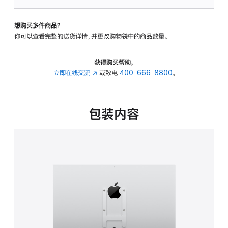
板
-
想购买多件商品？
VESA
你可以查看完整的送货详情，并更改购物袋中的商品数量。
支
架
转
获得购买帮助，
换
立即在线交流
(在
或致电
400-666-8800
。
器
新
的
窗
分
口
包装内容
期
中
付
打
款
开)
选
项)