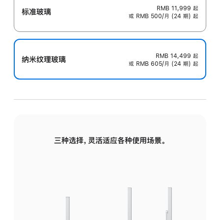
RMB 11,999
起
标准玻璃
或 RMB 500/月 (24 期) 起
RMB 14,499
起
纳米纹理玻璃
或 RMB 605/月 (24 期) 起
三种选择，灵活适应各种使用场景。
标