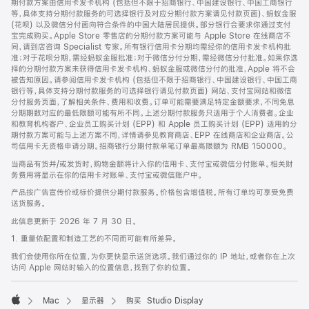
期付款方案由信用卡发卡机构 (包括但不限于招商银行、中国建设银行、中国工商银行
等，具体支持分期付款服务的可选择银行及对应分期付款方案请见付款页面)、蚂蚁金服
(花呗) 以及微信分付面向符合条件的中国大陆居民提供。部分银行会要求你通过支付
宝完成购买。Apple Store 零售店的分期付款方案可能与 Apple Store 在线商店不
同，请到店咨询 Specialist 专家。所有银行信用卡分期均需经你的信用卡发卡机构批
准；对于花呗分期，需经蚂蚁金服批准；对于微信分付分期，需经微信分付批准。如果你选
择的分期付款方案未获得信用卡发卡机构、蚂蚁金服或微信分付的批准，Apple 将不会
被告知原因。请参阅信用卡发卡机构 (包括但不限于招商银行、中国建设银行、中国工商
银行等，具体支持分期付款服务的可选择银行请见付款页面) 网站、支付宝网站和微信
分付服务页面，了解相关条件、费用和收费。订单可能需要满足特定金额要求，不同免息
分期期数对应的最低限额可能有所不同。上述分期付款服务只适用于个人消费者。企业
和教育机构客户、企业员工购买计划 (EPP) 和 Apple 员工购买计划 (EPP) 适用的分
期付款方案可能与上述方案不同，详情请参见教育商店、EPP 在线商店和企业商店。公
司信用卡无资格申请分期。招商银行分期付款单笔订单最高限额为 RMB 150000。
当商品有货并/或发货时，购物金额将计入你的信用卡、支付宝或微信分付账单。相关财
务费用将显示在你的信用卡对账单、支付宝或微信账户中。
产品按广告宣传价或标价提供分期付款服务。价格包含增值税。所有订单均可享受免费
送货服务。
此信息更新于 2026 年 7 月 30 日。
1. 重量依配置和制造工艺的不同而可能有所差异。
我们会使用你所在位置，为你更快显示送货选项。我们通过你的 IP 地址，或者你在上次
访问 Apple 网站时输入的位置信息，找到了你的位置。
Mac
显示器
购买 Studio Display