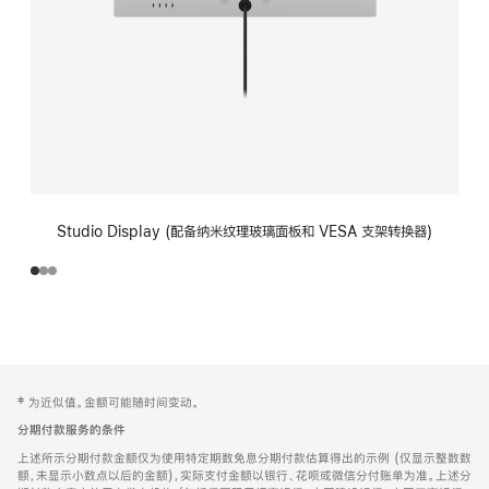
Studio Display (配备纳米纹理玻璃面板和 VESA 支架转换器)
网
脚
‡ 为近似值。金额可能随时间变动。
注
页
分期付款服务的条件
页
上述所示分期付款金额仅为使用特定期数免息分期付款估算得出的示例 (仅显示整数数
脚
额，未显示小数点以后的金额)，实际支付金额以银行、花呗或微信分付账单为准。上述分