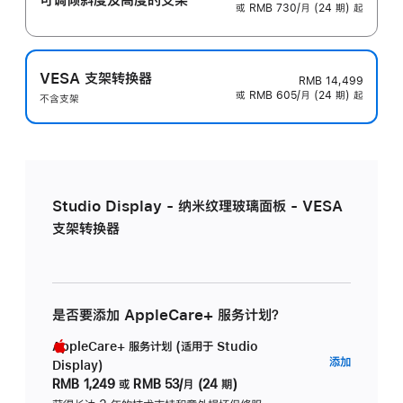
或 RMB 730/月 (24 期) 起
VESA 支架转换器
RMB 14,499
或 RMB 605/月 (24 期) 起
不含支架
Studio Display - 纳米纹理玻璃面板 - VESA
支架转换器
是否要添加 AppleCare+ 服务计划？
AppleCare+ 服务计划 (适用于 Studio
AppleC
添加
Display)
服
RMB 1,249
或
RMB 53/月 (24 期)