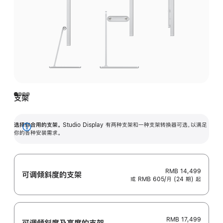
支架
选择你合用的支架。
Studio Display 有两种支架和一种支架转换器可选，以满足
展
你的各种安装需求。
开
RMB 14,499
可调倾斜度的支架
或 RMB 605/月 (24 期) 起
RMB 17,499
可调倾斜度及高‍度的支‍架