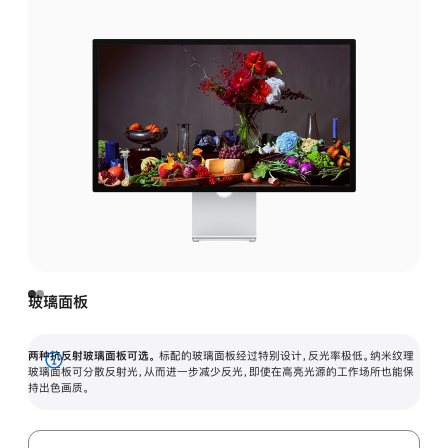
玻璃面板
两种抗反射玻璃面板可选。
标配的玻璃面板经过特别设计，反光率极低。纳米纹理
展
玻璃面板可分散反射光，从而进一步减少反光，即使在高亮光源的工作场所也能保
持出色画质。
开