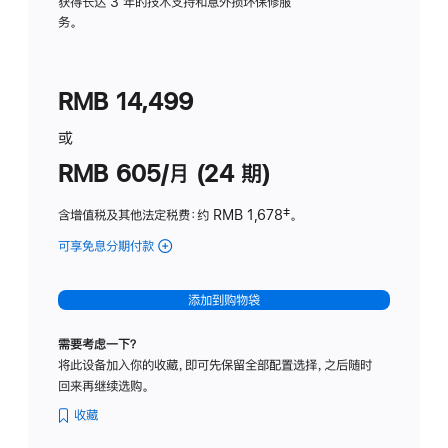
务
获得长达 3 年的技术支持和意外损坏保修服
务。
计
划
(适
RMB 14,499
用
于
或
Studio
RMB 605/月 (24 期)
Display
含增值税及其他法定税费
：约 RMB 1,678
脚
‡。
注
可享免息分期付款
(Studio
Display
-
添加到购物袋
纳
米
需要考虑一下？
纹
将此设备加入你的收藏，即可先保留全部配置选择，之后随时
理
回来再继续选购。
玻
璃
收藏
面