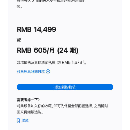
务
获得长达 3 年的技术支持和意外损坏保修服
务。
计
划
(适
RMB 14,499
用
于
或
Studio
RMB 605/月 (24 期)
Display
含增值税及其他法定税费
：约 RMB 1,678
脚
‡。
注
可享免息分期付款
(Studio
Display
-
添加到购物袋
纳
米
需要考虑一下？
纹
将此设备加入你的收藏，即可先保留全部配置选择，之后随时
理
回来再继续选购。
玻
璃
收藏
面