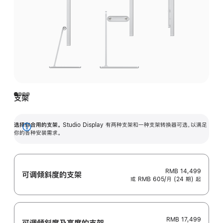
支架
选择你合用的支架。
Studio Display 有两种支架和一种支架转换器可选，以满足
展
你的各种安装需求。
开
RMB 14,499
可调倾斜度的支架
或 RMB 605/月 (24 期) 起
RMB 17,499
可调倾斜度及高‍度的支‍架