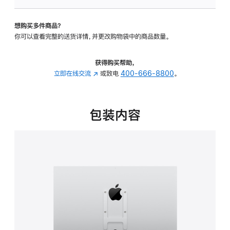
板
-
想购买多件商品？
VESA
你可以查看完整的送货详情，并更改购物袋中的商品数量。
支
架
转
获得购买帮助，
换
立即在线交流
(在
或致电
400-666-8800
。
器
新
的
窗
分
口
包装内容
期
中
付
打
款
开)
选
项)