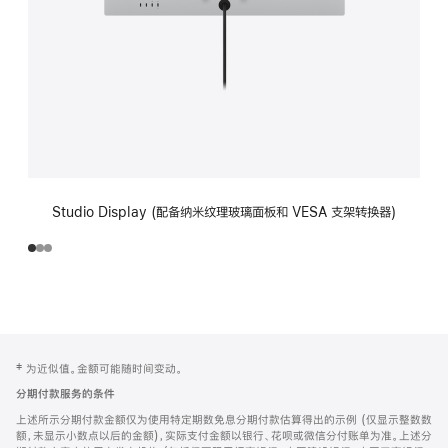
Studio Display (配备纳米纹理玻璃面板和 VESA 支架转换器)
网
脚
‡ 为近似值。金额可能随时间变动。
注
页
分期付款服务的条件
页
上述所示分期付款金额仅为使用特定期数免息分期付款估算得出的示例 (仅显示整数数
脚
额，未显示小数点以后的金额)，实际支付金额以银行、花呗或微信分付账单为准。上述分