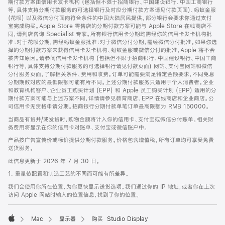
期付款方案由信用卡发卡机构 (包括但不限于招商银行、中国建设银行、中国工商银行
等，具体支持分期付款服务的可选择银行及对应分期付款方案请见付款页面)、蚂蚁金服
(花呗) 以及微信分付面向符合条件的中国大陆居民提供。部分银行会要求你通过支付
宝完成购买。Apple Store 零售店的分期付款方案可能与 Apple Store 在线商店不
同，请到店咨询 Specialist 专家。所有银行信用卡分期均需经你的信用卡发卡机构批
准；对于花呗分期，需经蚂蚁金服批准；对于微信分付分期，需经微信分付批准。如果你选
择的分期付款方案未获得信用卡发卡机构、蚂蚁金服或微信分付的批准，Apple 将不会
被告知原因。请参阅信用卡发卡机构 (包括但不限于招商银行、中国建设银行、中国工商
银行等，具体支持分期付款服务的可选择银行请见付款页面) 网站、支付宝网站和微信
分付服务页面，了解相关条件、费用和收费。订单可能需要满足特定金额要求，不同免息
分期期数对应的最低限额可能有所不同。上述分期付款服务只适用于个人消费者。企业
和教育机构客户、企业员工购买计划 (EPP) 和 Apple 员工购买计划 (EPP) 适用的分
期付款方案可能与上述方案不同，详情请参见教育商店、EPP 在线商店和企业商店。公
司信用卡无资格申请分期。招商银行分期付款单笔订单最高限额为 RMB 150000。
当商品有货并/或发货时，购物金额将计入你的信用卡、支付宝或微信分付账单。相关财
务费用将显示在你的信用卡对账单、支付宝或微信账户中。
产品按广告宣传价或标价提供分期付款服务。价格包含增值税。所有订单均可享受免费
送货服务。
此信息更新于 2026 年 7 月 30 日。
1. 重量依配置和制造工艺的不同而可能有所差异。
我们会使用你所在位置，为你更快显示送货选项。我们通过你的 IP 地址，或者你在上次
访问 Apple 网站时输入的位置信息，找到了你的位置。
Mac
显示器
购买 Studio Display