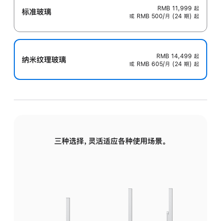
RMB 11,999
起
标准玻璃
或 RMB 500/月 (24 期) 起
RMB 14,499
起
纳米纹理玻璃
或 RMB 605/月 (24 期) 起
三种选择，灵活适应各种使用场景。
标