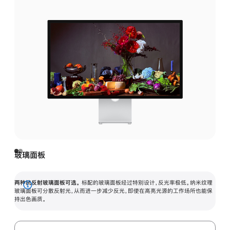
玻璃面板
两种抗反射玻璃面板可选。
标配的玻璃面板经过特别设计，反光率极低。纳米纹理
展
玻璃面板可分散反射光，从而进一步减少反光，即使在高亮光源的工作场所也能保
持出色画质。
开