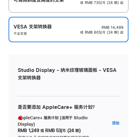
或 RMB 730/月 (24 期) 起
VESA 支架转换器
RMB 14,499
或 RMB 605/月 (24 期) 起
不含支架
Studio Display - 纳米纹理玻璃面板 - VESA
支架转换器
是否要添加 AppleCare+ 服务计划？
AppleCare+ 服务计划 (适用于 Studio
AppleC
添加
Display)
服
RMB 1,249
或
RMB 53/月 (24 期)