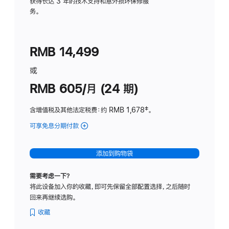
务
获得长达 3 年的技术支持和意外损坏保修服
务。
计
划
(适
RMB 14,499
用
于
或
Studio
RMB 605/月 (24 期)
Display
含增值税及其他法定税费
：约 RMB 1,678
脚
‡。
注
可享免息分期付款
(Studio
Display
-
添加到购物袋
纳
米
需要考虑一下？
纹
将此设备加入你的收藏，即可先保留全部配置选择，之后随时
理
回来再继续选购。
玻
璃
收藏
面