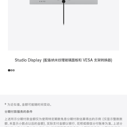
Studio Display (配备纳米纹理玻璃面板和 VESA 支架转换器)
网
脚
‡ 为近似值。金额可能随时间变动。
注
页
分期付款服务的条件
页
上述所示分期付款金额仅为使用特定期数免息分期付款估算得出的示例 (仅显示整数数
脚
额，未显示小数点以后的金额)，实际支付金额以银行、花呗或微信分付账单为准。上述分