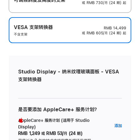
或 RMB 730/月 (24 期) 起
VESA 支架转换器
RMB 14,499
或 RMB 605/月 (24 期) 起
不含支架
Studio Display - 纳米纹理玻璃面板 - VESA
支架转换器
是否要添加 AppleCare+ 服务计划？
AppleCare+ 服务计划 (适用于 Studio
AppleC
添加
Display)
服
RMB 1,249
或
RMB 53/月 (24 期)