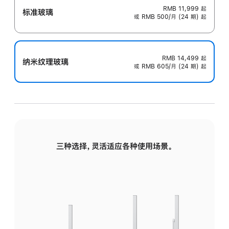
RMB 11,999
起
标准玻璃
或 RMB 500/月 (24 期) 起
RMB 14,499
起
纳米纹理玻璃
或 RMB 605/月 (24 期) 起
三种选择，灵活适应各种使用场景。
标