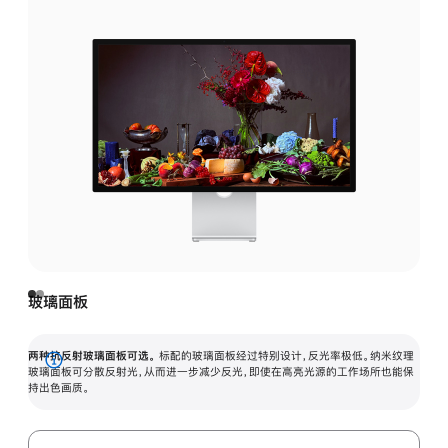
玻璃面板
两种抗反射玻璃面板可选。
标配的玻璃面板经过特别设计，反光率极低。纳米纹理
展
玻璃面板可分散反射光，从而进一步减少反光，即使在高亮光源的工作场所也能保
持出色画质。
开