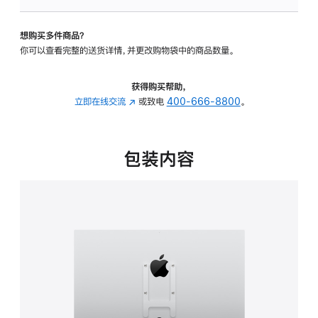
板
-
想购买多件商品？
VESA
你可以查看完整的送货详情，并更改购物袋中的商品数量。
支
架
转
获得购买帮助，
换
立即在线交流
(在
或致电
400-666-8800
。
器
新
的
窗
分
口
包装内容
期
中
付
打
款
开)
选
项)