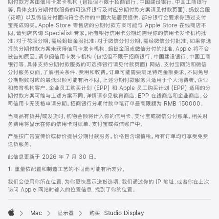
期付款方案由信用卡发卡机构 (包括但不限于招商银行、中国建设银行、中国工商银行
等，具体支持分期付款服务的可选择银行及对应分期付款方案请见付款页面)、蚂蚁金服
(花呗) 以及微信分付面向符合条件的中国大陆居民提供。部分银行会要求你通过支付
宝完成购买。Apple Store 零售店的分期付款方案可能与 Apple Store 在线商店不
同，请到店咨询 Specialist 专家。所有银行信用卡分期均需经你的信用卡发卡机构批
准；对于花呗分期，需经蚂蚁金服批准；对于微信分付分期，需经微信分付批准。如果你选
择的分期付款方案未获得信用卡发卡机构、蚂蚁金服或微信分付的批准，Apple 将不会
被告知原因。请参阅信用卡发卡机构 (包括但不限于招商银行、中国建设银行、中国工商
银行等，具体支持分期付款服务的可选择银行请见付款页面) 网站、支付宝网站和微信
分付服务页面，了解相关条件、费用和收费。订单可能需要满足特定金额要求，不同免息
分期期数对应的最低限额可能有所不同。上述分期付款服务只适用于个人消费者。企业
和教育机构客户、企业员工购买计划 (EPP) 和 Apple 员工购买计划 (EPP) 适用的分
期付款方案可能与上述方案不同，详情请参见教育商店、EPP 在线商店和企业商店。公
司信用卡无资格申请分期。招商银行分期付款单笔订单最高限额为 RMB 150000。
当商品有货并/或发货时，购物金额将计入你的信用卡、支付宝或微信分付账单。相关财
务费用将显示在你的信用卡对账单、支付宝或微信账户中。
产品按广告宣传价或标价提供分期付款服务。价格包含增值税。所有订单均可享受免费
送货服务。
此信息更新于 2026 年 7 月 30 日。
1. 重量依配置和制造工艺的不同而可能有所差异。
我们会使用你所在位置，为你更快显示送货选项。我们通过你的 IP 地址，或者你在上次
访问 Apple 网站时输入的位置信息，找到了你的位置。
Mac
显示器
购买 Studio Display