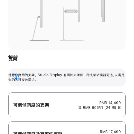
支架
选择你合用的支架。
Studio Display 有两种支架和一种支架转换器可选，以满足
展
你的各种安装需求。
开
RMB 14,499
可调倾斜度的支架
或 RMB 605/月 (24 期) 起
RMB 17,499
可调倾斜度及高‍度的支‍架