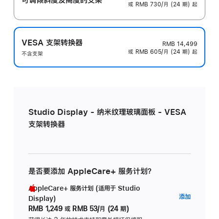
或 RMB 730/月 (24 期) 起
VESA 支架转换器
RMB 14,499
或 RMB 605/月 (24 期) 起
不含支架
Studio Display - 纳米纹理玻璃面板 - VESA
支架转换器
是否要添加 AppleCare+ 服务计划？
AppleCare+ 服务计划 (适用于 Studio
AppleC
添加
Display)
服
RMB 1,249
或
RMB 53/月 (24 期)