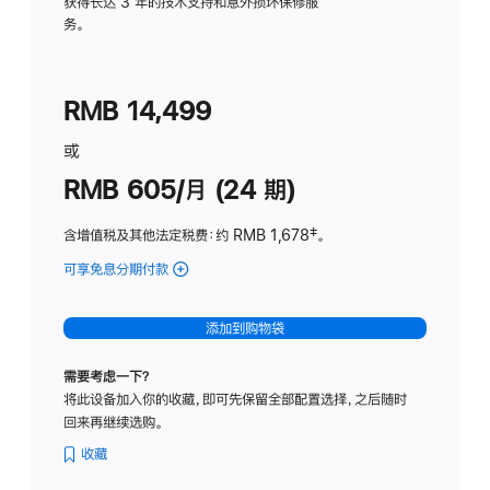
务
获得长达 3 年的技术支持和意外损坏保修服
务。
计
划
(适
RMB 14,499
用
于
或
Studio
RMB 605/月 (24 期)
Display
含增值税及其他法定税费
：约 RMB 1,678
脚
‡。
注
可享免息分期付款
(Studio
Display
-
添加到购物袋
纳
米
需要考虑一下？
纹
将此设备加入你的收藏，即可先保留全部配置选择，之后随时
理
回来再继续选购。
玻
璃
收藏
面