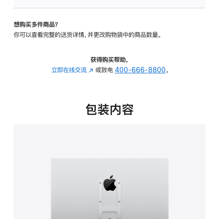
板
-
想购买多件商品？
VESA
你可以查看完整的送货详情，并更改购物袋中的商品数量。
支
架
转
获得购买帮助，
换
立即在线交流
(在
或致电
400-666-8800
。
器
新
的
窗
分
口
包装内容
期
中
付
打
款
开)
选
项)