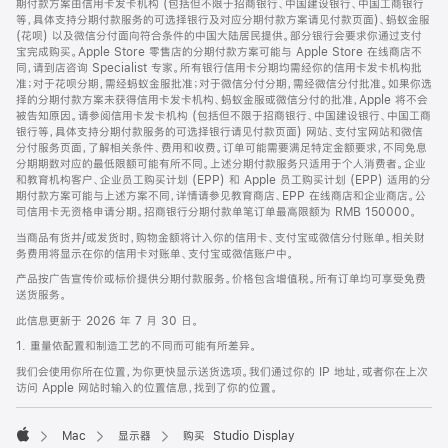
期付款方案由信用卡发卡机构 (包括但不限于招商银行、中国建设银行、中国工商银行
等，具体支持分期付款服务的可选择银行及对应分期付款方案请见付款页面)、蚂蚁金服
(花呗) 以及微信分付面向符合条件的中国大陆居民提供。部分银行会要求你通过支付
宝完成购买。Apple Store 零售店的分期付款方案可能与 Apple Store 在线商店不
同，请到店咨询 Specialist 专家。所有银行信用卡分期均需经你的信用卡发卡机构批
准；对于花呗分期，需经蚂蚁金服批准；对于微信分付分期，需经微信分付批准。如果你选
择的分期付款方案未获得信用卡发卡机构、蚂蚁金服或微信分付的批准，Apple 将不会
被告知原因。请参阅信用卡发卡机构 (包括但不限于招商银行、中国建设银行、中国工商
银行等，具体支持分期付款服务的可选择银行请见付款页面) 网站、支付宝网站和微信
分付服务页面，了解相关条件、费用和收费。订单可能需要满足特定金额要求，不同免息
分期期数对应的最低限额可能有所不同。上述分期付款服务只适用于个人消费者。企业
和教育机构客户、企业员工购买计划 (EPP) 和 Apple 员工购买计划 (EPP) 适用的分
期付款方案可能与上述方案不同，详情请参见教育商店、EPP 在线商店和企业商店。公
司信用卡无资格申请分期。招商银行分期付款单笔订单最高限额为 RMB 150000。
当商品有货并/或发货时，购物金额将计入你的信用卡、支付宝或微信分付账单。相关财
务费用将显示在你的信用卡对账单、支付宝或微信账户中。
产品按广告宣传价或标价提供分期付款服务。价格包含增值税。所有订单均可享受免费
送货服务。
此信息更新于 2026 年 7 月 30 日。
1. 重量依配置和制造工艺的不同而可能有所差异。
我们会使用你所在位置，为你更快显示送货选项。我们通过你的 IP 地址，或者你在上次
访问 Apple 网站时输入的位置信息，找到了你的位置。
Mac
显示器
购买 Studio Display