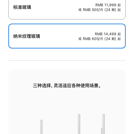
RMB 11,999
起
标准玻璃
或 RMB 500/月 (24 期) 起
RMB 14,499
起
纳米纹理玻璃
或 RMB 605/月 (24 期) 起
三种选择，灵活适应各种使用场景。
标