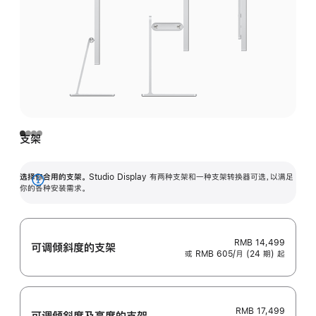
支架
选择你合用的支架。
Studio Display 有两种支架和一种支架转换器可选，以满足
展
你的各种安装需求。
开
RMB 14,499
可调倾斜度的支架
或 RMB 605/月 (24 期) 起
RMB 17,499
可调倾斜度及高‍度的支‍架