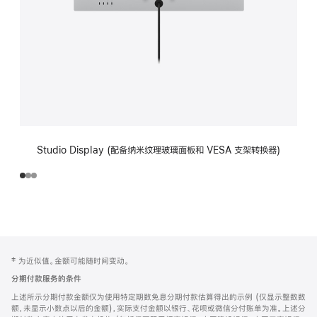
Studio Display (配备纳米纹理玻璃面板和 VESA 支架转换器)
网
脚
‡ 为近似值。金额可能随时间变动。
注
页
分期付款服务的条件
页
上述所示分期付款金额仅为使用特定期数免息分期付款估算得出的示例 (仅显示整数数
脚
额，未显示小数点以后的金额)，实际支付金额以银行、花呗或微信分付账单为准。上述分