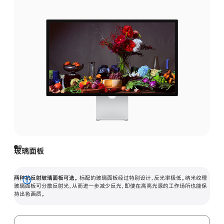
玻璃面板
两种抗反射玻璃面板可选。
标配的玻璃面板经过特别设计，反光率极低。纳米纹理
展
玻璃面板可分散反射光，从而进一步减少反光，即使在高亮光源的工作场所也能保
持出色画质。
开