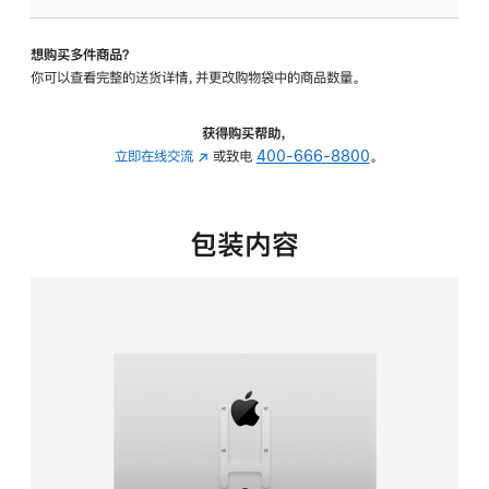
板
-
想购买多件商品？
VESA
你可以查看完整的送货详情，并更改购物袋中的商品数量。
支
架
转
获得购买帮助，
换
立即在线交流
(在
或致电
400-666-8800
。
器
新
的
窗
分
口
包装内容
期
中
付
打
款
开)
选
项)