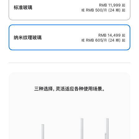
RMB 11,999
起
标准玻璃
或 RMB 500/月 (24 期) 起
RMB 14,499
起
纳米纹理玻璃
或 RMB 605/月 (24 期) 起
三种选择，灵活适应各种使用场景。
标