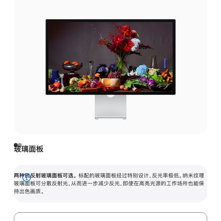
玻璃面板
两种抗反射玻璃面板可选。
标配的玻璃面板经过特别设计，反光率极低。纳米纹理
展
玻璃面板可分散反射光，从而进一步减少反光，即使在高亮光源的工作场所也能保
持出色画质。
开