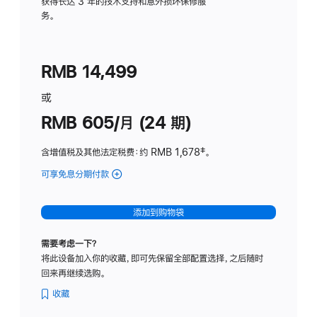
务
获得长达 3 年的技术支持和意外损坏保修服
务。
计
划
(适
RMB 14,499
用
于
或
Studio
RMB 605/月 (24 期)
Display
含增值税及其他法定税费
：约 RMB 1,678
脚
‡。
注
可享免息分期付款
(Studio
Display
-
添加到购物袋
纳
米
需要考虑一下？
纹
将此设备加入你的收藏，即可先保留全部配置选择，之后随时
理
回来再继续选购。
玻
璃
收藏
面