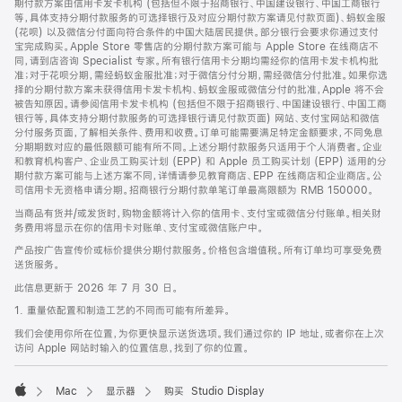
期付款方案由信用卡发卡机构 (包括但不限于招商银行、中国建设银行、中国工商银行
等，具体支持分期付款服务的可选择银行及对应分期付款方案请见付款页面)、蚂蚁金服
(花呗) 以及微信分付面向符合条件的中国大陆居民提供。部分银行会要求你通过支付
宝完成购买。Apple Store 零售店的分期付款方案可能与 Apple Store 在线商店不
同，请到店咨询 Specialist 专家。所有银行信用卡分期均需经你的信用卡发卡机构批
准；对于花呗分期，需经蚂蚁金服批准；对于微信分付分期，需经微信分付批准。如果你选
择的分期付款方案未获得信用卡发卡机构、蚂蚁金服或微信分付的批准，Apple 将不会
被告知原因。请参阅信用卡发卡机构 (包括但不限于招商银行、中国建设银行、中国工商
银行等，具体支持分期付款服务的可选择银行请见付款页面) 网站、支付宝网站和微信
分付服务页面，了解相关条件、费用和收费。订单可能需要满足特定金额要求，不同免息
分期期数对应的最低限额可能有所不同。上述分期付款服务只适用于个人消费者。企业
和教育机构客户、企业员工购买计划 (EPP) 和 Apple 员工购买计划 (EPP) 适用的分
期付款方案可能与上述方案不同，详情请参见教育商店、EPP 在线商店和企业商店。公
司信用卡无资格申请分期。招商银行分期付款单笔订单最高限额为 RMB 150000。
当商品有货并/或发货时，购物金额将计入你的信用卡、支付宝或微信分付账单。相关财
务费用将显示在你的信用卡对账单、支付宝或微信账户中。
产品按广告宣传价或标价提供分期付款服务。价格包含增值税。所有订单均可享受免费
送货服务。
此信息更新于 2026 年 7 月 30 日。
1. 重量依配置和制造工艺的不同而可能有所差异。
我们会使用你所在位置，为你更快显示送货选项。我们通过你的 IP 地址，或者你在上次
访问 Apple 网站时输入的位置信息，找到了你的位置。
Mac
显示器
购买 Studio Display