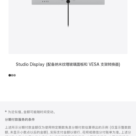
Studio Display (配备纳米纹理玻璃面板和 VESA 支架转换器)
网
脚
‡ 为近似值。金额可能随时间变动。
注
页
分期付款服务的条件
页
上述所示分期付款金额仅为使用特定期数免息分期付款估算得出的示例 (仅显示整数数
脚
额，未显示小数点以后的金额)，实际支付金额以银行、花呗或微信分付账单为准。上述分