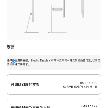
支架
选择你合用的支架。
Studio Display 有两种支架和一种支架转换器可选，以满足
展
你的各种安装需求。
开
RMB 14,499
可调倾斜度的支架
或 RMB 605/月 (24 期) 起
RMB 17,499
可调倾斜度及高‍度的支‍架