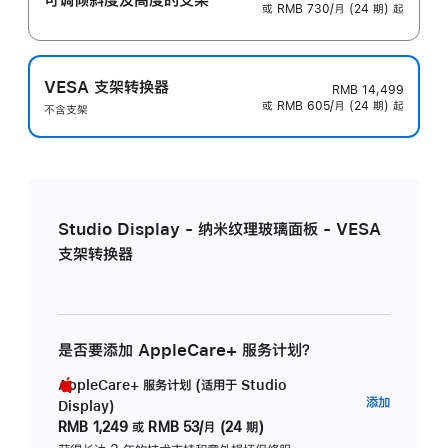
或 RMB 730/月 (24 期) 起
VESA 支架转换器
RMB 14,499
或 RMB 605/月 (24 期) 起
不含支架
Studio Display - 纳米纹理玻璃面板 - VESA
支架转换器
是否要添加 AppleCare+ 服务计划？
AppleCare+ 服务计划 (适用于 Studio
AppleC
添加
Display)
服
RMB 1,249
或
RMB 53/月 (24 期)