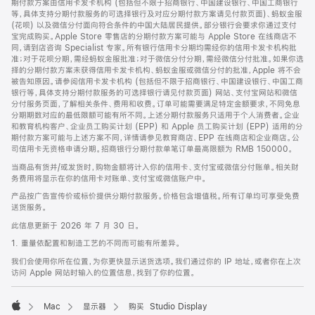
期付款方案由信用卡发卡机构 (包括但不限于招商银行、中国建设银行、中国工商银行
等，具体支持分期付款服务的可选择银行及对应分期付款方案请见付款页面)、蚂蚁金服
(花呗) 以及微信分付面向符合条件的中国大陆居民提供。部分银行会要求你通过支付
宝完成购买。Apple Store 零售店的分期付款方案可能与 Apple Store 在线商店不
同，请到店咨询 Specialist 专家。所有银行信用卡分期均需经你的信用卡发卡机构批
准；对于花呗分期，需经蚂蚁金服批准；对于微信分付分期，需经微信分付批准。如果你选
择的分期付款方案未获得信用卡发卡机构、蚂蚁金服或微信分付的批准，Apple 将不会
被告知原因。请参阅信用卡发卡机构 (包括但不限于招商银行、中国建设银行、中国工商
银行等，具体支持分期付款服务的可选择银行请见付款页面) 网站、支付宝网站和微信
分付服务页面，了解相关条件、费用和收费。订单可能需要满足特定金额要求，不同免息
分期期数对应的最低限额可能有所不同。上述分期付款服务只适用于个人消费者。企业
和教育机构客户、企业员工购买计划 (EPP) 和 Apple 员工购买计划 (EPP) 适用的分
期付款方案可能与上述方案不同，详情请参见教育商店、EPP 在线商店和企业商店。公
司信用卡无资格申请分期。招商银行分期付款单笔订单最高限额为 RMB 150000。
当商品有货并/或发货时，购物金额将计入你的信用卡、支付宝或微信分付账单。相关财
务费用将显示在你的信用卡对账单、支付宝或微信账户中。
产品按广告宣传价或标价提供分期付款服务。价格包含增值税。所有订单均可享受免费
送货服务。
此信息更新于 2026 年 7 月 30 日。
1. 重量依配置和制造工艺的不同而可能有所差异。
我们会使用你所在位置，为你更快显示送货选项。我们通过你的 IP 地址，或者你在上次
访问 Apple 网站时输入的位置信息，找到了你的位置。
Mac
显示器
购买 Studio Display