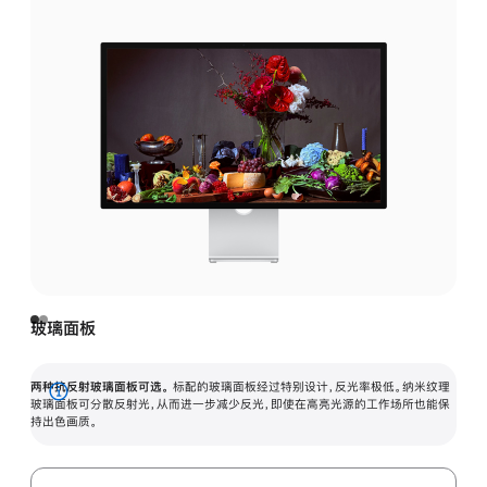
玻璃面板
两种抗反射玻璃面板可选。
标配的玻璃面板经过特别设计，反光率极低。纳米纹理
展
玻璃面板可分散反射光，从而进一步减少反光，即使在高亮光源的工作场所也能保
持出色画质。
开