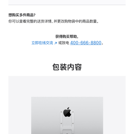
板
-
想购买多件商品？
VESA
你可以查看完整的送货详情，并更改购物袋中的商品数量。
支
架
转
获得购买帮助，
换
立即在线交流
(在
或致电
400-666-8800
。
器
新
的
窗
分
口
包装内容
期
中
付
打
款
开)
选
项)