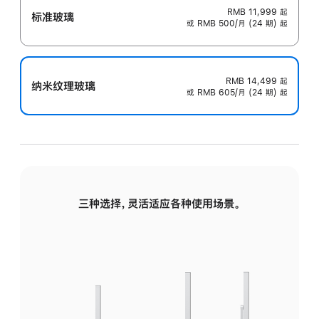
RMB 11,999
起
标准玻璃
或 RMB 500/月 (24 期) 起
RMB 14,499
起
纳米纹理玻璃
或 RMB 605/月 (24 期) 起
三种选择，灵活适应各种使用场景。
标