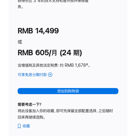
务
获得长达 3 年的技术支持和意外损坏保修服
务。
计
划
(适
RMB 14,499
用
于
或
Studio
RMB 605/月 (24 期)
Display
含增值税及其他法定税费
：约 RMB 1,678
脚
‡。
注
可享免息分期付款
(Studio
Display
-
添加到购物袋
纳
米
需要考虑一下？
纹
将此设备加入你的收藏，即可先保留全部配置选择，之后随时
理
回来再继续选购。
玻
璃
收藏
面