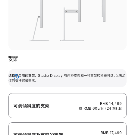
支架
选择你合用的支架。
Studio Display 有两种支架和一种支架转换器可选，以满足
展
你的各种安装需求。
开
RMB 14,499
可调倾斜度的支架
或 RMB 605/月 (24 期) 起
RMB 17,499
可调倾斜度及高‍度的支‍架