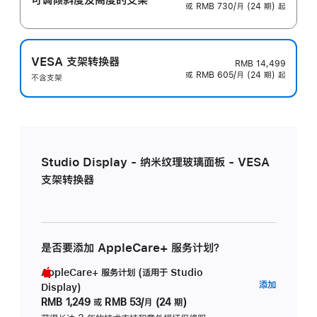
或 RMB 730/月 (24 期) 起
VESA 支架转换器
RMB 14,499
或 RMB 605/月 (24 期) 起
不含支架
Studio Display - 纳米纹理玻璃面板 - VESA
支架转换器
是否要添加 AppleCare+ 服务计划？
AppleCare+ 服务计划 (适用于 Studio
AppleC
添加
Display)
服
RMB 1,249
或
RMB 53/月 (24 期)