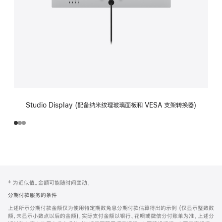
Studio Display (配备纳米纹理玻璃面板和 VESA 支架转换器)
网
脚
‡ 为近似值。金额可能随时间变动。
注
页
分期付款服务的条件
页
上述所示分期付款金额仅为使用特定期数免息分期付款估算得出的示例 (仅显示整数数
脚
额，未显示小数点以后的金额)，实际支付金额以银行、花呗或微信分付账单为准。上述分