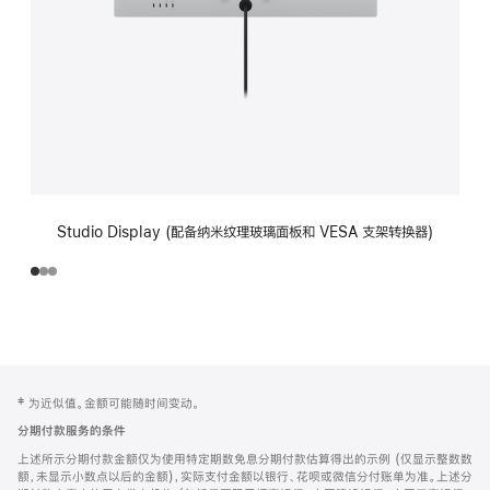
Studio Display (配备纳米纹理玻璃面板和 VESA 支架转换器)
网
脚
‡ 为近似值。金额可能随时间变动。
注
页
分期付款服务的条件
页
上述所示分期付款金额仅为使用特定期数免息分期付款估算得出的示例 (仅显示整数数
脚
额，未显示小数点以后的金额)，实际支付金额以银行、花呗或微信分付账单为准。上述分