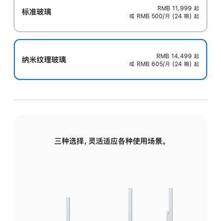
RMB 11,999
起
标准玻璃
或 RMB 500/月 (24 期) 起
RMB 14,499
起
纳米纹理玻璃
或 RMB 605/月 (24 期) 起
三种选择，灵活适应各种使用场景。
标