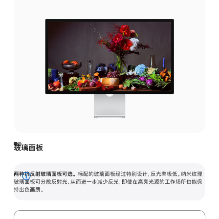
玻璃面板
两种抗反射玻璃面板可选。
标配的玻璃面板经过特别设计，反光率极低。纳米纹理
展
玻璃面板可分散反射光，从而进一步减少反光，即使在高亮光源的工作场所也能保
持出色画质。
开