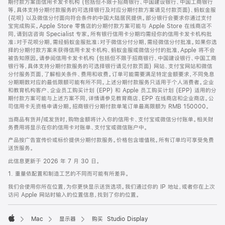
期付款方案由信用卡发卡机构 (包括但不限于招商银行、中国建设银行、中国工商银行
等，具体支持分期付款服务的可选择银行及对应分期付款方案请见付款页面)、蚂蚁金服
(花呗) 以及微信分付面向符合条件的中国大陆居民提供。部分银行会要求你通过支付
宝完成购买。Apple Store 零售店的分期付款方案可能与 Apple Store 在线商店不
同，请到店咨询 Specialist 专家。所有银行信用卡分期均需经你的信用卡发卡机构批
准；对于花呗分期，需经蚂蚁金服批准；对于微信分付分期，需经微信分付批准。如果你选
择的分期付款方案未获得信用卡发卡机构、蚂蚁金服或微信分付的批准，Apple 将不会
被告知原因。请参阅信用卡发卡机构 (包括但不限于招商银行、中国建设银行、中国工商
银行等，具体支持分期付款服务的可选择银行请见付款页面) 网站、支付宝网站和微信
分付服务页面，了解相关条件、费用和收费。订单可能需要满足特定金额要求，不同免息
分期期数对应的最低限额可能有所不同。上述分期付款服务只适用于个人消费者。企业
和教育机构客户、企业员工购买计划 (EPP) 和 Apple 员工购买计划 (EPP) 适用的分
期付款方案可能与上述方案不同，详情请参见教育商店、EPP 在线商店和企业商店。公
司信用卡无资格申请分期。招商银行分期付款单笔订单最高限额为 RMB 150000。
当商品有货并/或发货时，购物金额将计入你的信用卡、支付宝或微信分付账单。相关财
务费用将显示在你的信用卡对账单、支付宝或微信账户中。
产品按广告宣传价或标价提供分期付款服务。价格包含增值税。所有订单均可享受免费
送货服务。
此信息更新于 2026 年 7 月 30 日。
1. 重量依配置和制造工艺的不同而可能有所差异。
我们会使用你所在位置，为你更快显示送货选项。我们通过你的 IP 地址，或者你在上次
访问 Apple 网站时输入的位置信息，找到了你的位置。
Mac
显示器
购买 Studio Display