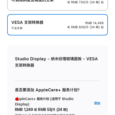
或 RMB 730/月 (24 期) 起
VESA 支架转换器
RMB 14,499
或 RMB 605/月 (24 期) 起
不含支架
Studio Display - 纳米纹理玻璃面板 - VESA
支架转换器
是否要添加 AppleCare+ 服务计划？
AppleCare+ 服务计划 (适用于 Studio
AppleC
添加
Display)
服
RMB 1,249
或
RMB 53/月 (24 期)