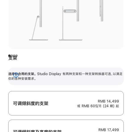
支架
选择你合用的支架。
Studio Display 有两种支架和一种支架转换器可选，以满足
展
你的各种安装需求。
开
RMB 14,499
可调倾斜度的支架
或 RMB 605/月 (24 期) 起
RMB 17,499
可调倾斜度及高‍度的支‍架