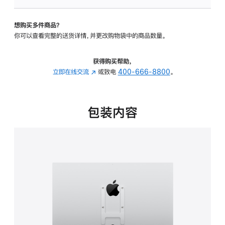
板
-
想购买多件商品？
VESA
你可以查看完整的送货详情，并更改购物袋中的商品数量。
支
架
转
获得购买帮助，
换
立即在线交流
(在
或致电
400-666-8800
。
器
新
的
窗
分
口
包装内容
期
中
付
打
款
开)
选
项)