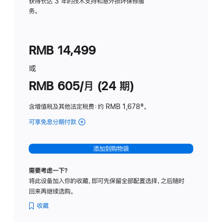
务
获得长达 3 年的技术支持和意外损坏保修服
务。
计
划
(适
RMB 14,499
用
于
或
Studio
RMB 605/月 (24 期)
Display
含增值税及其他法定税费
：约 RMB 1,678
脚
‡。
注
可享免息分期付款
(Studio
Display
-
添加到购物袋
纳
米
需要考虑一下？
纹
将此设备加入你的收藏，即可先保留全部配置选择，之后随时
理
回来再继续选购。
玻
璃
收藏
面