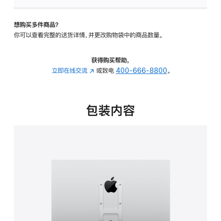
板
-
想购买多件商品？
VESA
你可以查看完整的送货详情，并更改购物袋中的商品数量。
支
架
转
获得购买帮助，
换
立即在线交流
(在
或致电
400-666-8800
。
器
新
的
窗
分
口
包装内容
期
中
付
打
款
开)
选
项)