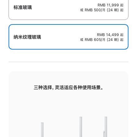
RMB 11,999
起
标准玻璃
或 RMB 500/月 (24 期) 起
RMB 14,499
起
纳米纹理玻璃
或 RMB 605/月 (24 期) 起
三种选择，灵活适应各种使用场景。
标