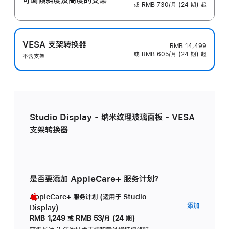
或 RMB 730/月 (24 期) 起
VESA 支架转换器
RMB 14,499
或 RMB 605/月 (24 期) 起
不含支架
Studio Display - 纳米纹理玻璃面板 - VESA
支架转换器
是否要添加 AppleCare+ 服务计划？
AppleCare+ 服务计划 (适用于 Studio
AppleC
添加
Display)
服
RMB 1,249
或
RMB 53/月 (24 期)