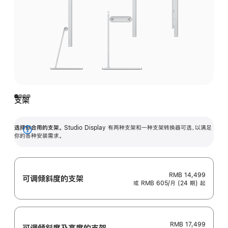
支架
选择你合用的支架。
Studio Display 有两种支架和一种支架转换器可选，以满足
展
你的各种安装需求。
开
RMB 14,499
可调倾斜度的支架
或 RMB 605/月 (24 期) 起
RMB 17,499
可调倾斜度及高‍度的支‍架