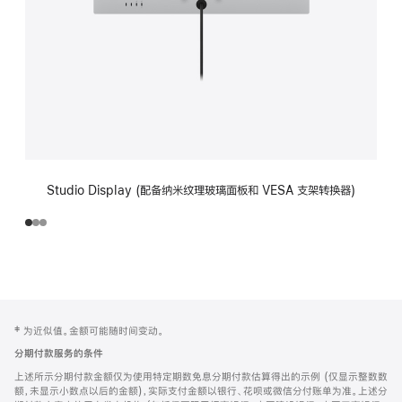
Studio Display (配备纳米纹理玻璃面板和 VESA 支架转换器)
网
脚
‡ 为近似值。金额可能随时间变动。
注
页
分期付款服务的条件
页
上述所示分期付款金额仅为使用特定期数免息分期付款估算得出的示例 (仅显示整数数
脚
额，未显示小数点以后的金额)，实际支付金额以银行、花呗或微信分付账单为准。上述分