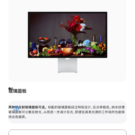
玻璃面板
两种抗反射玻璃面板可选。
标配的玻璃面板经过特别设计，反光率极低。纳米纹理
展
玻璃面板可分散反射光，从而进一步减少反光，即使在高亮光源的工作场所也能保
持出色画质。
开