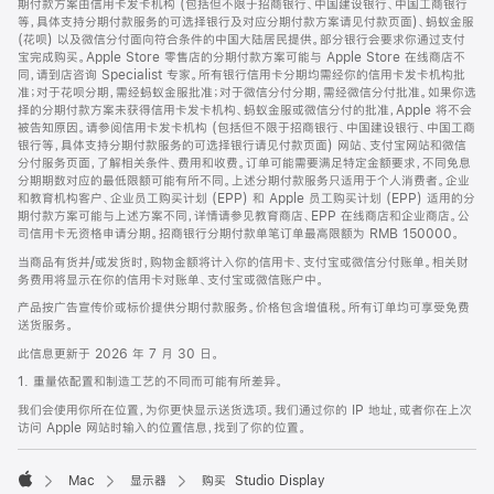
期付款方案由信用卡发卡机构 (包括但不限于招商银行、中国建设银行、中国工商银行
等，具体支持分期付款服务的可选择银行及对应分期付款方案请见付款页面)、蚂蚁金服
(花呗) 以及微信分付面向符合条件的中国大陆居民提供。部分银行会要求你通过支付
宝完成购买。Apple Store 零售店的分期付款方案可能与 Apple Store 在线商店不
同，请到店咨询 Specialist 专家。所有银行信用卡分期均需经你的信用卡发卡机构批
准；对于花呗分期，需经蚂蚁金服批准；对于微信分付分期，需经微信分付批准。如果你选
择的分期付款方案未获得信用卡发卡机构、蚂蚁金服或微信分付的批准，Apple 将不会
被告知原因。请参阅信用卡发卡机构 (包括但不限于招商银行、中国建设银行、中国工商
银行等，具体支持分期付款服务的可选择银行请见付款页面) 网站、支付宝网站和微信
分付服务页面，了解相关条件、费用和收费。订单可能需要满足特定金额要求，不同免息
分期期数对应的最低限额可能有所不同。上述分期付款服务只适用于个人消费者。企业
和教育机构客户、企业员工购买计划 (EPP) 和 Apple 员工购买计划 (EPP) 适用的分
期付款方案可能与上述方案不同，详情请参见教育商店、EPP 在线商店和企业商店。公
司信用卡无资格申请分期。招商银行分期付款单笔订单最高限额为 RMB 150000。
当商品有货并/或发货时，购物金额将计入你的信用卡、支付宝或微信分付账单。相关财
务费用将显示在你的信用卡对账单、支付宝或微信账户中。
产品按广告宣传价或标价提供分期付款服务。价格包含增值税。所有订单均可享受免费
送货服务。
此信息更新于 2026 年 7 月 30 日。
1. 重量依配置和制造工艺的不同而可能有所差异。
我们会使用你所在位置，为你更快显示送货选项。我们通过你的 IP 地址，或者你在上次
访问 Apple 网站时输入的位置信息，找到了你的位置。
Mac
显示器
购买 Studio Display