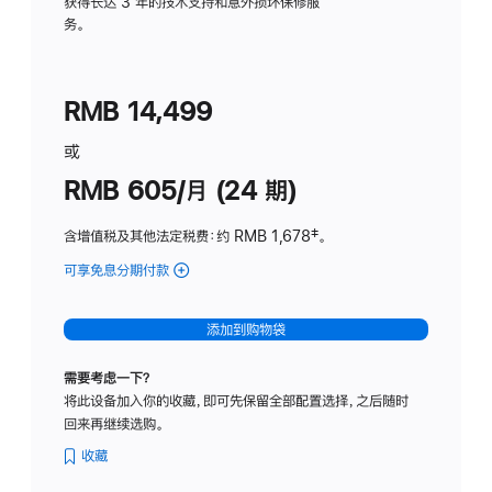
务
获得长达 3 年的技术支持和意外损坏保修服
务。
计
划
(适
RMB 14,499
用
于
或
Studio
RMB 605/月 (24 期)
Display
含增值税及其他法定税费
：约 RMB 1,678
脚
‡。
注
可享免息分期付款
(Studio
Display
-
添加到购物袋
纳
米
需要考虑一下？
纹
将此设备加入你的收藏，即可先保留全部配置选择，之后随时
理
回来再继续选购。
玻
璃
收藏
面