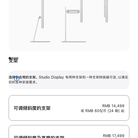
支架
选择你合用的支架。
Studio Display 有两种支架和一种支架转换器可选，以满足
展
你的各种安装需求。
开
RMB 14,499
可调倾斜度的支架
或 RMB 605/月 (24 期) 起
RMB 17,499
可调倾斜度及高‍度的支‍架