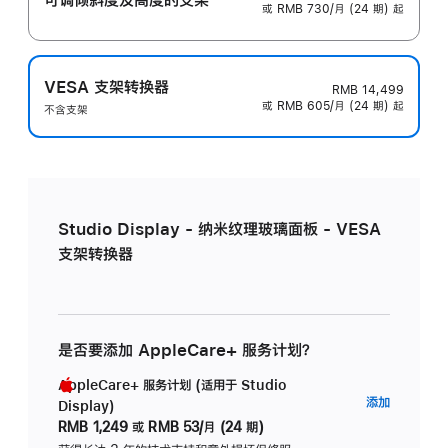
或 RMB 730/月 (24 期) 起
VESA 支架转换器
RMB 14,499
或 RMB 605/月 (24 期) 起
不含支架
Studio Display - 纳米纹理玻璃面板 - VESA
支架转换器
是否要添加 AppleCare+ 服务计划？
AppleCare+ 服务计划 (适用于 Studio
AppleC
添加
Display)
服
RMB 1,249
或
RMB 53/月 (24 期)