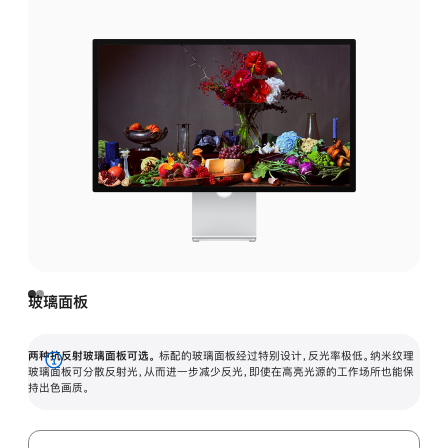
玻璃面板
两种抗反射玻璃面板可选。
标配的玻璃面板经过特别设计，反光率极低。纳米纹理
展
玻璃面板可分散反射光，从而进一步减少反光，即使在高亮光源的工作场所也能保
持出色画质。
开