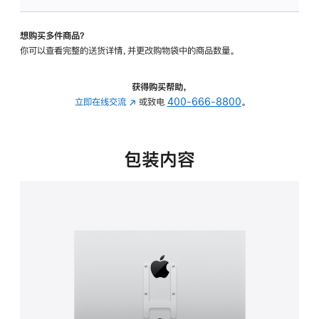
板
-
想购买多件商品？
VESA
你可以查看完整的送货详情，并更改购物袋中的商品数量。
支
架
转
获得购买帮助，
换
立即在线交流
(在
或致电
400-666-8800
。
器
新
的
窗
分
口
包装内容
期
中
付
打
款
开)
选
项)