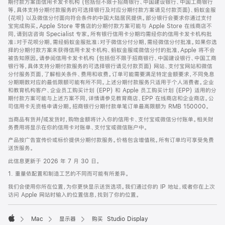
期付款方案由信用卡发卡机构 (包括但不限于招商银行、中国建设银行、中国工商银行
等，具体支持分期付款服务的可选择银行及对应分期付款方案请见付款页面)、蚂蚁金服
(花呗) 以及微信分付面向符合条件的中国大陆居民提供。部分银行会要求你通过支付
宝完成购买。Apple Store 零售店的分期付款方案可能与 Apple Store 在线商店不
同，请到店咨询 Specialist 专家。所有银行信用卡分期均需经你的信用卡发卡机构批
准；对于花呗分期，需经蚂蚁金服批准；对于微信分付分期，需经微信分付批准。如果你选
择的分期付款方案未获得信用卡发卡机构、蚂蚁金服或微信分付的批准，Apple 将不会
被告知原因。请参阅信用卡发卡机构 (包括但不限于招商银行、中国建设银行、中国工商
银行等，具体支持分期付款服务的可选择银行请见付款页面) 网站、支付宝网站和微信
分付服务页面，了解相关条件、费用和收费。订单可能需要满足特定金额要求，不同免息
分期期数对应的最低限额可能有所不同。上述分期付款服务只适用于个人消费者。企业
和教育机构客户、企业员工购买计划 (EPP) 和 Apple 员工购买计划 (EPP) 适用的分
期付款方案可能与上述方案不同，详情请参见教育商店、EPP 在线商店和企业商店。公
司信用卡无资格申请分期。招商银行分期付款单笔订单最高限额为 RMB 150000。
当商品有货并/或发货时，购物金额将计入你的信用卡、支付宝或微信分付账单。相关财
务费用将显示在你的信用卡对账单、支付宝或微信账户中。
产品按广告宣传价或标价提供分期付款服务。价格包含增值税。所有订单均可享受免费
送货服务。
此信息更新于 2026 年 7 月 30 日。
1. 重量依配置和制造工艺的不同而可能有所差异。
我们会使用你所在位置，为你更快显示送货选项。我们通过你的 IP 地址，或者你在上次
访问 Apple 网站时输入的位置信息，找到了你的位置。
Mac
显示器
购买 Studio Display