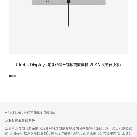
Studio Display (配备纳米纹理玻璃面板和 VESA 支架转换器)
网
脚
‡ 为近似值。金额可能随时间变动。
注
页
分期付款服务的条件
页
上述所示分期付款金额仅为使用特定期数免息分期付款估算得出的示例 (仅显示整数数
脚
额，未显示小数点以后的金额)，实际支付金额以银行、花呗或微信分付账单为准。上述分