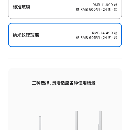
RMB 11,999
起
标准玻璃
或 RMB 500/月 (24 期) 起
RMB 14,499
起
纳米纹理玻璃
或 RMB 605/月 (24 期) 起
三种选择，灵活适应各种使用场景。
标