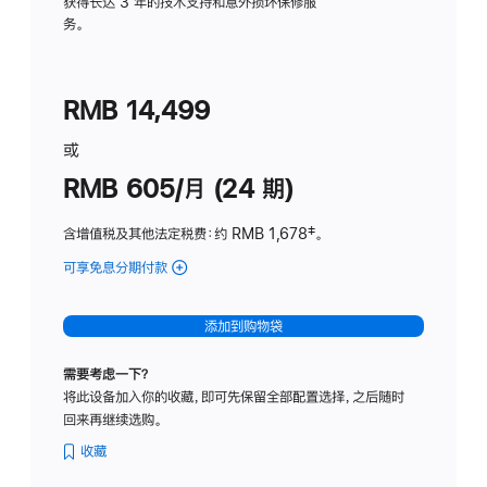
务
获得长达 3 年的技术支持和意外损坏保修服
务。
计
划
(适
RMB 14,499
用
于
或
Studio
RMB 605/月 (24 期)
Display
含增值税及其他法定税费
：约 RMB 1,678
脚
‡。
注
可享免息分期付款
(Studio
Display
-
添加到购物袋
纳
米
需要考虑一下？
纹
将此设备加入你的收藏，即可先保留全部配置选择，之后随时
理
回来再继续选购。
玻
璃
收藏
面