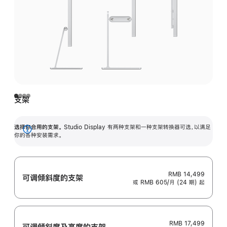
支架
选择你合用的支架。
Studio Display 有两种支架和一种支架转换器可选，以满足
展
你的各种安装需求。
开
RMB 14,499
可调倾斜度的支架
或 RMB 605/月 (24 期) 起
RMB 17,499
可调倾斜度及高‍度的支‍架