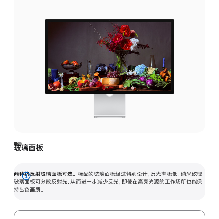
玻璃面板
两种抗反射玻璃面板可选。
标配的玻璃面板经过特别设计，反光率极低。纳米纹理
展
玻璃面板可分散反射光，从而进一步减少反光，即使在高亮光源的工作场所也能保
持出色画质。
开