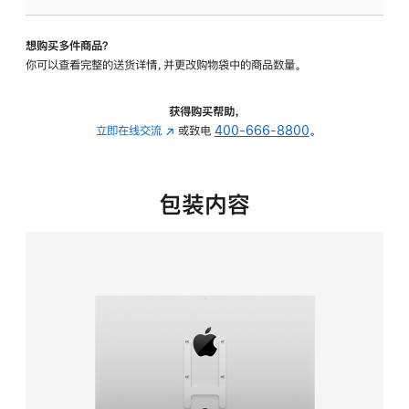
板
-
想购买多件商品？
VESA
你可以查看完整的送货详情，并更改购物袋中的商品数量。
支
架
转
获得购买帮助，
换
立即在线交流
(在
或致电
400-666-8800
。
器
新
的
窗
分
口
包装内容
期
中
付
打
款
开)
选
项)