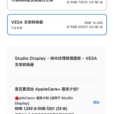
或 RMB 730/月 (24 期) 起
VESA 支架转换器
RMB 14,499
或 RMB 605/月 (24 期) 起
不含支架
Studio Display - 纳米纹理玻璃面板 - VESA
支架转换器
是否要添加 AppleCare+ 服务计划？
AppleCare+ 服务计划 (适用于 Studio
AppleC
添加
Display)
服
RMB 1,249
或
RMB 53/月 (24 期)