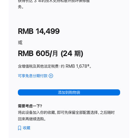
务
获得长达 3 年的技术支持和意外损坏保修服
务。
计
划
(适
RMB 14,499
用
于
或
Studio
RMB 605/月 (24 期)
Display
含增值税及其他法定税费
：约 RMB 1,678
脚
‡。
注
可享免息分期付款
(Studio
Display
-
添加到购物袋
纳
米
需要考虑一下？
纹
将此设备加入你的收藏，即可先保留全部配置选择，之后随时
理
回来再继续选购。
玻
璃
收藏
面