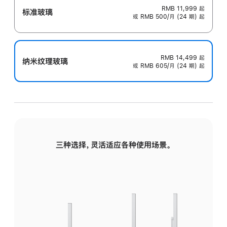
RMB 11,999
起
标准玻璃
或 RMB 500/月 (24 期) 起
RMB 14,499
起
纳米纹理玻璃
或 RMB 605/月 (24 期) 起
三种选择，灵活适应各种使用场景。
标