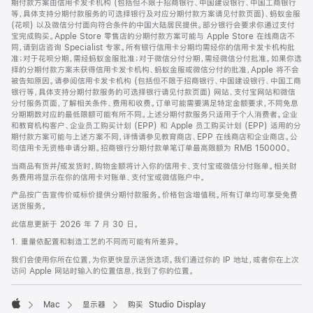
期付款方案由信用卡发卡机构 (包括但不限于招商银行、中国建设银行、中国工商银行
等，具体支持分期付款服务的可选择银行及对应分期付款方案请见付款页面)、蚂蚁金服
(花呗) 以及微信分付面向符合条件的中国大陆居民提供。部分银行会要求你通过支付
宝完成购买。Apple Store 零售店的分期付款方案可能与 Apple Store 在线商店不
同，请到店咨询 Specialist 专家。所有银行信用卡分期均需经你的信用卡发卡机构批
准；对于花呗分期，需经蚂蚁金服批准；对于微信分付分期，需经微信分付批准。如果你选
择的分期付款方案未获得信用卡发卡机构、蚂蚁金服或微信分付的批准，Apple 将不会
被告知原因。请参阅信用卡发卡机构 (包括但不限于招商银行、中国建设银行、中国工商
银行等，具体支持分期付款服务的可选择银行请见付款页面) 网站、支付宝网站和微信
分付服务页面，了解相关条件、费用和收费。订单可能需要满足特定金额要求，不同免息
分期期数对应的最低限额可能有所不同。上述分期付款服务只适用于个人消费者。企业
和教育机构客户、企业员工购买计划 (EPP) 和 Apple 员工购买计划 (EPP) 适用的分
期付款方案可能与上述方案不同，详情请参见教育商店、EPP 在线商店和企业商店。公
司信用卡无资格申请分期。招商银行分期付款单笔订单最高限额为 RMB 150000。
当商品有货并/或发货时，购物金额将计入你的信用卡、支付宝或微信分付账单。相关财
务费用将显示在你的信用卡对账单、支付宝或微信账户中。
产品按广告宣传价或标价提供分期付款服务。价格包含增值税。所有订单均可享受免费
送货服务。
此信息更新于 2026 年 7 月 30 日。
1. 重量依配置和制造工艺的不同而可能有所差异。
我们会使用你所在位置，为你更快显示送货选项。我们通过你的 IP 地址，或者你在上次
访问 Apple 网站时输入的位置信息，找到了你的位置。
Mac
显示器
购买 Studio Display