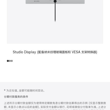
Studio Display (配备纳米纹理玻璃面板和 VESA 支架转换器)
网
脚
‡ 为近似值。金额可能随时间变动。
注
页
分期付款服务的条件
页
上述所示分期付款金额仅为使用特定期数免息分期付款估算得出的示例 (仅显示整数数
脚
额，未显示小数点以后的金额)，实际支付金额以银行、花呗或微信分付账单为准。上述分