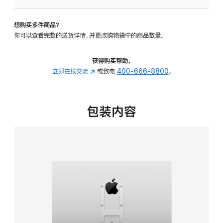
板
-
想购买多件商品？
VESA
你可以查看完整的送货详情，并更改购物袋中的商品数量。
支
架
转
获得购买帮助，
换
立即在线交流
(在
或致电
400-666-8800
。
器
新
的
窗
分
口
包装内容
期
中
付
打
款
开)
选
项)