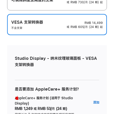
或 RMB 730/月 (24 期) 起
VESA 支架转换器
RMB 14,499
或 RMB 605/月 (24 期) 起
不含支架
Studio Display - 纳米纹理玻璃面板 - VESA
支架转换器
是否要添加 AppleCare+ 服务计划？
AppleCare+ 服务计划 (适用于 Studio
AppleC
添加
Display)
服
RMB 1,249
或
RMB 53/月 (24 期)