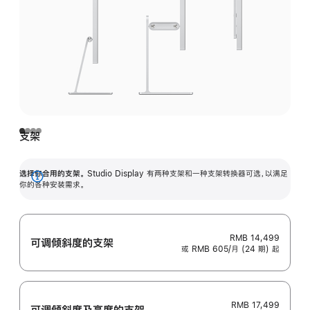
支架
选择你合用的支架。
Studio Display 有两种支架和一种支架转换器可选，以满足
展
你的各种安装需求。
开
RMB 14,499
可调倾斜度的支架
或 RMB 605/月 (24 期) 起
RMB 17,499
可调倾斜度及高‍度的支‍架