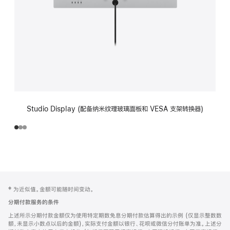
Studio Display (配备纳米纹理玻璃面板和 VESA 支架转换器)
网
脚
‡ 为近似值。金额可能随时间变动。
注
页
分期付款服务的条件
页
上述所示分期付款金额仅为使用特定期数免息分期付款估算得出的示例 (仅显示整数数
脚
额，未显示小数点以后的金额)，实际支付金额以银行、花呗或微信分付账单为准。上述分