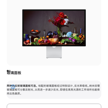
玻璃面板
两种抗反射玻璃面板可选。
标配的玻璃面板经过特别设计，反光率极低。纳米纹理
展
玻璃面板可分散反射光，从而进一步减少反光，即使在高亮光源的工作场所也能保
持出色画质。
开