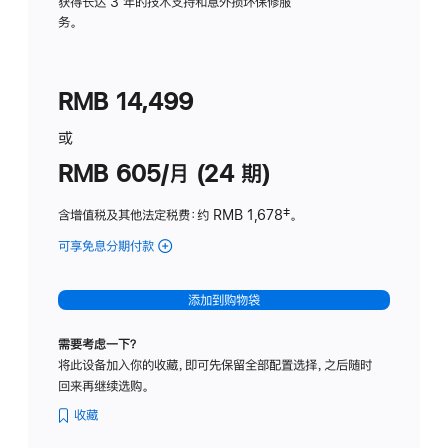
务
获得长达 3 年的技术支持和意外损坏保修服
务。
计
划
(适
RMB 14,499
用
于
或
Studio
RMB 605/月 (24 期)
Display
含增值税及其他法定税费
：约 RMB 1,678
脚
‡。
注
可享免息分期付款
(Studio
Display
-
添加到购物袋
纳
米
需要考虑一下？
纹
将此设备加入你的收藏，即可先保留全部配置选择，之后随时
理
回来再继续选购。
玻
璃
收藏
面