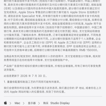
期付款方案由信用卡发卡机构 (包括但不限于招商银行、中国建设银行、中国工商银行
等，具体支持分期付款服务的可选择银行及对应分期付款方案请见付款页面)、蚂蚁金服
(花呗) 以及微信分付面向符合条件的中国大陆居民提供。部分银行会要求你通过支付
宝完成购买。Apple Store 零售店的分期付款方案可能与 Apple Store 在线商店不
同，请到店咨询 Specialist 专家。所有银行信用卡分期均需经你的信用卡发卡机构批
准；对于花呗分期，需经蚂蚁金服批准；对于微信分付分期，需经微信分付批准。如果你选
择的分期付款方案未获得信用卡发卡机构、蚂蚁金服或微信分付的批准，Apple 将不会
被告知原因。请参阅信用卡发卡机构 (包括但不限于招商银行、中国建设银行、中国工商
银行等，具体支持分期付款服务的可选择银行请见付款页面) 网站、支付宝网站和微信
分付服务页面，了解相关条件、费用和收费。订单可能需要满足特定金额要求，不同免息
分期期数对应的最低限额可能有所不同。上述分期付款服务只适用于个人消费者。企业
和教育机构客户、企业员工购买计划 (EPP) 和 Apple 员工购买计划 (EPP) 适用的分
期付款方案可能与上述方案不同，详情请参见教育商店、EPP 在线商店和企业商店。公
司信用卡无资格申请分期。招商银行分期付款单笔订单最高限额为 RMB 150000。
当商品有货并/或发货时，购物金额将计入你的信用卡、支付宝或微信分付账单。相关财
务费用将显示在你的信用卡对账单、支付宝或微信账户中。
产品按广告宣传价或标价提供分期付款服务。价格包含增值税。所有订单均可享受免费
送货服务。
此信息更新于 2026 年 7 月 30 日。
1. 重量依配置和制造工艺的不同而可能有所差异。
我们会使用你所在位置，为你更快显示送货选项。我们通过你的 IP 地址，或者你在上次
访问 Apple 网站时输入的位置信息，找到了你的位置。
Mac
显示器
购买 Studio Display