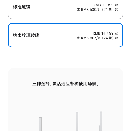
RMB 11,999
起
标准玻璃
或 RMB 500/月 (24 期) 起
RMB 14,499
起
纳米纹理玻璃
或 RMB 605/月 (24 期) 起
三种选择，灵活适应各种使用场景。
标