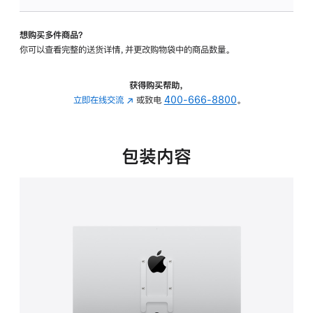
板
-
想购买多件商品？
VESA
你可以查看完整的送货详情，并更改购物袋中的商品数量。
支
架
转
获得购买帮助，
换
立即在线交流
(在
或致电
400-666-8800
。
器
新
的
窗
分
口
包装内容
期
中
付
打
款
开)
选
项)