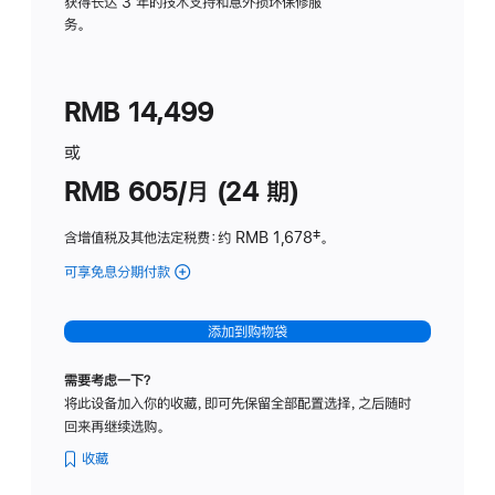
务
获得长达 3 年的技术支持和意外损坏保修服
务。
计
划
(适
RMB 14,499
用
于
或
Studio
RMB 605/月 (24 期)
Display
含增值税及其他法定税费
：约 RMB 1,678
脚
‡。
注
可享免息分期付款
(Studio
Display
-
添加到购物袋
纳
米
需要考虑一下？
纹
将此设备加入你的收藏，即可先保留全部配置选择，之后随时
理
回来再继续选购。
玻
璃
收藏
面