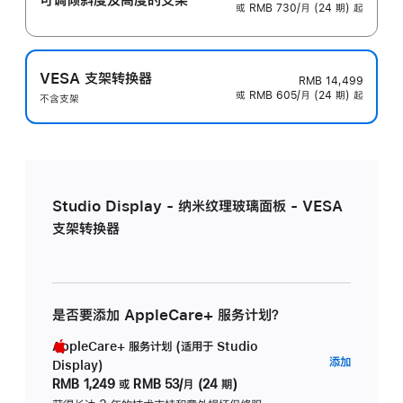
或 RMB 730/月 (24 期) 起
VESA 支架转换器
RMB 14,499
或 RMB 605/月 (24 期) 起
不含支架
Studio Display - 纳米纹理玻璃面板 - VESA
支架转换器
是否要添加 AppleCare+ 服务计划？
AppleCare+ 服务计划 (适用于 Studio
AppleC
添加
Display)
服
RMB 1,249
或
RMB 53/月 (24 期)