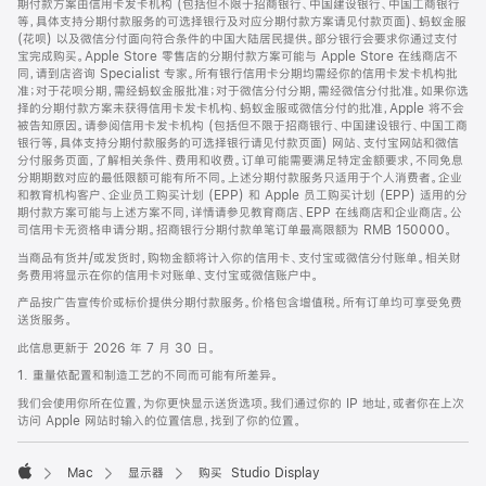
期付款方案由信用卡发卡机构 (包括但不限于招商银行、中国建设银行、中国工商银行
等，具体支持分期付款服务的可选择银行及对应分期付款方案请见付款页面)、蚂蚁金服
(花呗) 以及微信分付面向符合条件的中国大陆居民提供。部分银行会要求你通过支付
宝完成购买。Apple Store 零售店的分期付款方案可能与 Apple Store 在线商店不
同，请到店咨询 Specialist 专家。所有银行信用卡分期均需经你的信用卡发卡机构批
准；对于花呗分期，需经蚂蚁金服批准；对于微信分付分期，需经微信分付批准。如果你选
择的分期付款方案未获得信用卡发卡机构、蚂蚁金服或微信分付的批准，Apple 将不会
被告知原因。请参阅信用卡发卡机构 (包括但不限于招商银行、中国建设银行、中国工商
银行等，具体支持分期付款服务的可选择银行请见付款页面) 网站、支付宝网站和微信
分付服务页面，了解相关条件、费用和收费。订单可能需要满足特定金额要求，不同免息
分期期数对应的最低限额可能有所不同。上述分期付款服务只适用于个人消费者。企业
和教育机构客户、企业员工购买计划 (EPP) 和 Apple 员工购买计划 (EPP) 适用的分
期付款方案可能与上述方案不同，详情请参见教育商店、EPP 在线商店和企业商店。公
司信用卡无资格申请分期。招商银行分期付款单笔订单最高限额为 RMB 150000。
当商品有货并/或发货时，购物金额将计入你的信用卡、支付宝或微信分付账单。相关财
务费用将显示在你的信用卡对账单、支付宝或微信账户中。
产品按广告宣传价或标价提供分期付款服务。价格包含增值税。所有订单均可享受免费
送货服务。
此信息更新于 2026 年 7 月 30 日。
1. 重量依配置和制造工艺的不同而可能有所差异。
我们会使用你所在位置，为你更快显示送货选项。我们通过你的 IP 地址，或者你在上次
访问 Apple 网站时输入的位置信息，找到了你的位置。
Mac
显示器
购买 Studio Display