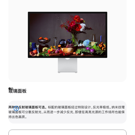
玻璃面板
两种抗反射玻璃面板可选。
标配的玻璃面板经过特别设计，反光率极低。纳米纹理
展
玻璃面板可分散反射光，从而进一步减少反光，即使在高亮光源的工作场所也能保
持出色画质。
开