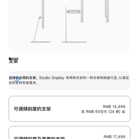
支架
选择你合用的支架。
Studio Display 有两种支架和一种支架转换器可选，以满足
展
你的各种安装需求。
开
RMB 14,499
可调倾斜度的支架
或 RMB 605/月 (24 期) 起
RMB 17,499
可调倾斜度及高‍度的支‍架