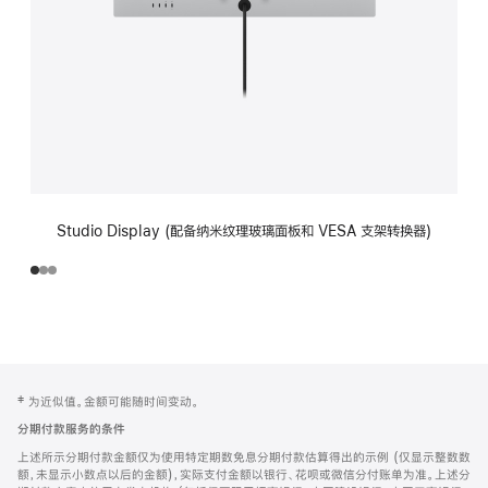
Studio Display (配备纳米纹理玻璃面板和 VESA 支架转换器)
网
脚
‡ 为近似值。金额可能随时间变动。
注
页
分期付款服务的条件
页
上述所示分期付款金额仅为使用特定期数免息分期付款估算得出的示例 (仅显示整数数
脚
额，未显示小数点以后的金额)，实际支付金额以银行、花呗或微信分付账单为准。上述分