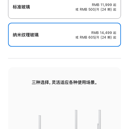
RMB 11,999
起
标准玻璃
或 RMB 500/月 (24 期) 起
RMB 14,499
起
纳米纹理玻璃
或 RMB 605/月 (24 期) 起
三种选择，灵活适应各种使用场景。
标