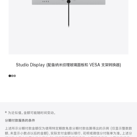
Studio Display (配备纳米纹理玻璃面板和 VESA 支架转换器)
网
脚
‡ 为近似值。金额可能随时间变动。
注
页
分期付款服务的条件
页
上述所示分期付款金额仅为使用特定期数免息分期付款估算得出的示例 (仅显示整数数
脚
额，未显示小数点以后的金额)，实际支付金额以银行、花呗或微信分付账单为准。上述分