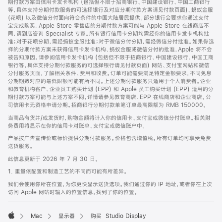
期付款方案由信用卡发卡机构 (包括但不限于招商银行、中国建设银行、中国工商银行
等，具体支持分期付款服务的可选择银行及对应分期付款方案请见付款页面)、蚂蚁金服
(花呗) 以及微信分付面向符合条件的中国大陆居民提供。部分银行会要求你通过支付
宝完成购买。Apple Store 零售店的分期付款方案可能与 Apple Store 在线商店不
同，请到店咨询 Specialist 专家。所有银行信用卡分期均需经你的信用卡发卡机构批
准；对于花呗分期，需经蚂蚁金服批准；对于微信分付分期，需经微信分付批准。如果你选
择的分期付款方案未获得信用卡发卡机构、蚂蚁金服或微信分付的批准，Apple 将不会
被告知原因。请参阅信用卡发卡机构 (包括但不限于招商银行、中国建设银行、中国工商
银行等，具体支持分期付款服务的可选择银行请见付款页面) 网站、支付宝网站和微信
分付服务页面，了解相关条件、费用和收费。订单可能需要满足特定金额要求，不同免息
分期期数对应的最低限额可能有所不同。上述分期付款服务只适用于个人消费者。企业
和教育机构客户、企业员工购买计划 (EPP) 和 Apple 员工购买计划 (EPP) 适用的分
期付款方案可能与上述方案不同，详情请参见教育商店、EPP 在线商店和企业商店。公
司信用卡无资格申请分期。招商银行分期付款单笔订单最高限额为 RMB 150000。
当商品有货并/或发货时，购物金额将计入你的信用卡、支付宝或微信分付账单。相关财
务费用将显示在你的信用卡对账单、支付宝或微信账户中。
产品按广告宣传价或标价提供分期付款服务。价格包含增值税。所有订单均可享受免费
送货服务。
此信息更新于 2026 年 7 月 30 日。
1. 重量依配置和制造工艺的不同而可能有所差异。
我们会使用你所在位置，为你更快显示送货选项。我们通过你的 IP 地址，或者你在上次
访问 Apple 网站时输入的位置信息，找到了你的位置。
Mac
显示器
购买 Studio Display