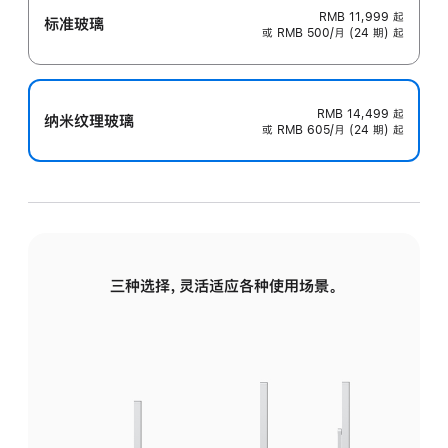
RMB 11,999
起
标准玻璃
或 RMB 500/月 (24 期) 起
RMB 14,499
起
纳米纹理玻璃
或 RMB 605/月 (24 期) 起
三种选择，灵活适应各种使用场景。
标