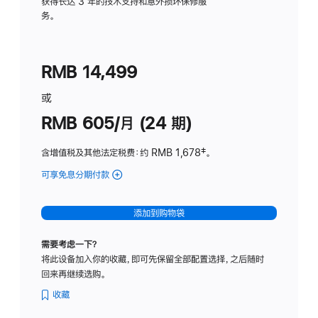
务
获得长达 3 年的技术支持和意外损坏保修服
务。
计
划
(适
RMB 14,499
用
于
或
Studio
RMB 605/月 (24 期)
Display
含增值税及其他法定税费
：约 RMB 1,678
脚
‡。
注
可享免息分期付款
(Studio
Display
-
添加到购物袋
纳
米
需要考虑一下？
纹
将此设备加入你的收藏，即可先保留全部配置选择，之后随时
理
回来再继续选购。
玻
璃
收藏
面