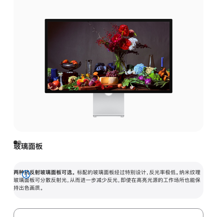
玻璃面板
两种抗反射玻璃面板可选。
标配的玻璃面板经过特别设计，反光率极低。纳米纹理
展
玻璃面板可分散反射光，从而进一步减少反光，即使在高亮光源的工作场所也能保
持出色画质。
开