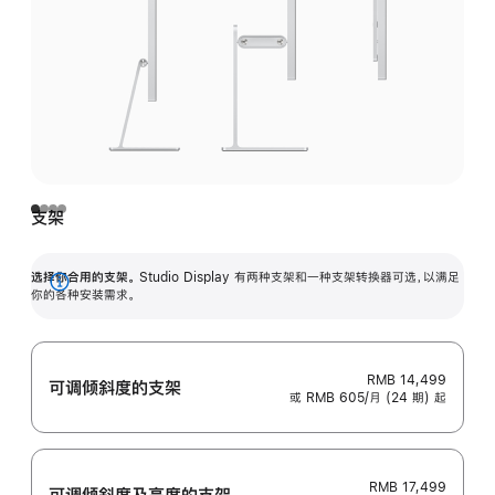
支架
选择你合用的支架。
Studio Display 有两种支架和一种支架转换器可选，以满足
展
你的各种安装需求。
开
RMB 14,499
可调倾斜度的支架
或 RMB 605/月 (24 期) 起
RMB 17,499
可调倾斜度及高‍度的支‍架