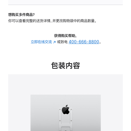
板
-
想购买多件商品？
VESA
你可以查看完整的送货详情，并更改购物袋中的商品数量。
支
架
转
获得购买帮助，
换
立即在线交流
(在
或致电
400-666-8800
。
器
新
的
窗
分
口
包装内容
期
中
付
打
款
开)
选
项)