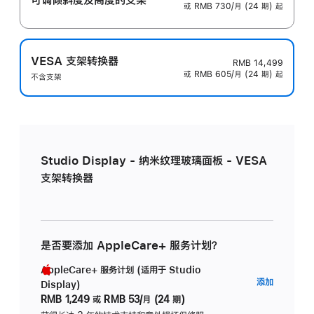
或 RMB 730/月 (24 期) 起
VESA 支架转换器
RMB 14,499
或 RMB 605/月 (24 期) 起
不含支架
Studio Display - 纳米纹理玻璃面板 - VESA
支架转换器
是否要添加 AppleCare+ 服务计划？
AppleCare+ 服务计划 (适用于 Studio
AppleC
添加
Display)
服
RMB 1,249
或
RMB 53/月 (24 期)