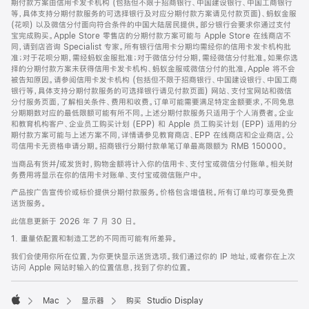
期付款方案由信用卡发卡机构 (包括但不限于招商银行、中国建设银行、中国工商银行
等，具体支持分期付款服务的可选择银行及对应分期付款方案请见付款页面)、蚂蚁金服
(花呗) 以及微信分付面向符合条件的中国大陆居民提供。部分银行会要求你通过支付
宝完成购买。Apple Store 零售店的分期付款方案可能与 Apple Store 在线商店不
同，请到店咨询 Specialist 专家。所有银行信用卡分期均需经你的信用卡发卡机构批
准；对于花呗分期，需经蚂蚁金服批准；对于微信分付分期，需经微信分付批准。如果你选
择的分期付款方案未获得信用卡发卡机构、蚂蚁金服或微信分付的批准，Apple 将不会
被告知原因。请参阅信用卡发卡机构 (包括但不限于招商银行、中国建设银行、中国工商
银行等，具体支持分期付款服务的可选择银行请见付款页面) 网站、支付宝网站和微信
分付服务页面，了解相关条件、费用和收费。订单可能需要满足特定金额要求，不同免息
分期期数对应的最低限额可能有所不同。上述分期付款服务只适用于个人消费者。企业
和教育机构客户、企业员工购买计划 (EPP) 和 Apple 员工购买计划 (EPP) 适用的分
期付款方案可能与上述方案不同，详情请参见教育商店、EPP 在线商店和企业商店。公
司信用卡无资格申请分期。招商银行分期付款单笔订单最高限额为 RMB 150000。
当商品有货并/或发货时，购物金额将计入你的信用卡、支付宝或微信分付账单。相关财
务费用将显示在你的信用卡对账单、支付宝或微信账户中。
产品按广告宣传价或标价提供分期付款服务。价格包含增值税。所有订单均可享受免费
送货服务。
此信息更新于 2026 年 7 月 30 日。
1. 重量依配置和制造工艺的不同而可能有所差异。
我们会使用你所在位置，为你更快显示送货选项。我们通过你的 IP 地址，或者你在上次
访问 Apple 网站时输入的位置信息，找到了你的位置。
Mac
显示器
购买 Studio Display