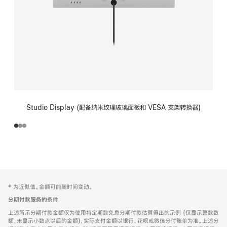
Studio Display (配备纳米纹理玻璃面板和 VESA 支架转换器)
网
脚
‡ 为近似值。金额可能随时间变动。
注
页
分期付款服务的条件
页
上述所示分期付款金额仅为使用特定期数免息分期付款估算得出的示例 (仅显示整数数
脚
额，未显示小数点以后的金额)，实际支付金额以银行、花呗或微信分付账单为准。上述分