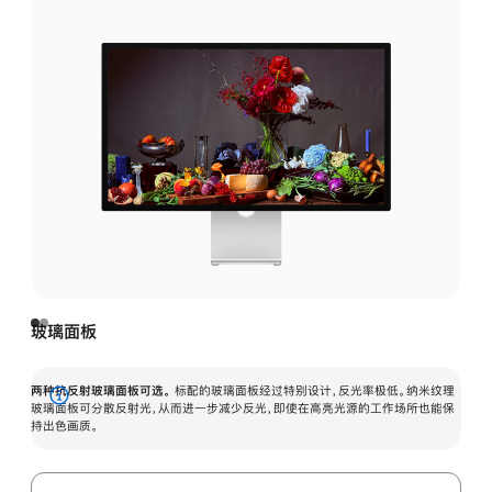
玻璃面板
两种抗反射玻璃面板可选。
标配的玻璃面板经过特别设计，反光率极低。纳米纹理
展
玻璃面板可分散反射光，从而进一步减少反光，即使在高亮光源的工作场所也能保
持出色画质。
开