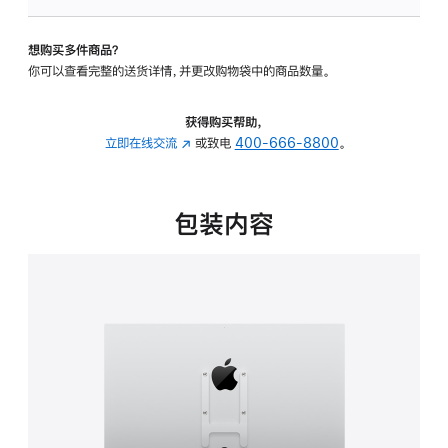
板
-
想购买多件商品？
VESA
你可以查看完整的送货详情，并更改购物袋中的商品数量。
支
架
转
获得购买帮助，
换
立即在线交流
(在
或致电
400-666-8800
。
器
新
的
窗
分
口
包装内容
期
中
付
打
款
开)
选
项)