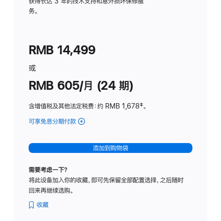
务
获得长达 3 年的技术支持和意外损坏保修服
务。
计
划
(适
RMB 14,499
用
于
或
Studio
RMB 605/月 (24 期)
Display
含增值税及其他法定税费
：约 RMB 1,678
脚
‡。
注
可享免息分期付款
(Studio
Display
-
添加到购物袋
纳
米
需要考虑一下？
纹
将此设备加入你的收藏，即可先保留全部配置选择，之后随时
理
回来再继续选购。
玻
璃
收藏
面