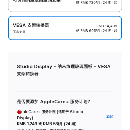
或 RMB 730/月 (24 期) 起
VESA 支架转换器
RMB 14,499
或 RMB 605/月 (24 期) 起
不含支架
Studio Display - 纳米纹理玻璃面板 - VESA
支架转换器
是否要添加 AppleCare+ 服务计划？
AppleCare+ 服务计划 (适用于 Studio
AppleC
添加
Display)
服
RMB 1,249
或
RMB 53/月 (24 期)