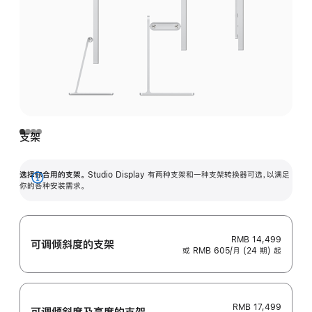
支架
选择你合用的支架。
Studio Display 有两种支架和一种支架转换器可选，以满足
展
你的各种安装需求。
开
RMB 14,499
可调倾斜度的支架
或 RMB 605/月 (24 期) 起
RMB 17,499
可调倾斜度及高‍度的支‍架