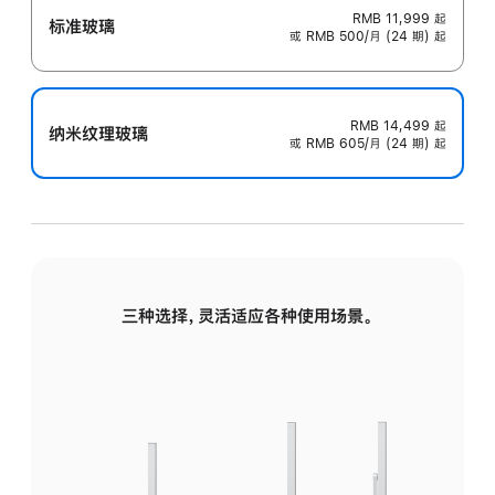
RMB 11,999
起
标准玻璃
或 RMB 500/月 (24 期) 起
RMB 14,499
起
纳米纹理玻璃
或 RMB 605/月 (24 期) 起
三种选择，灵活适应各种使用场景。
标