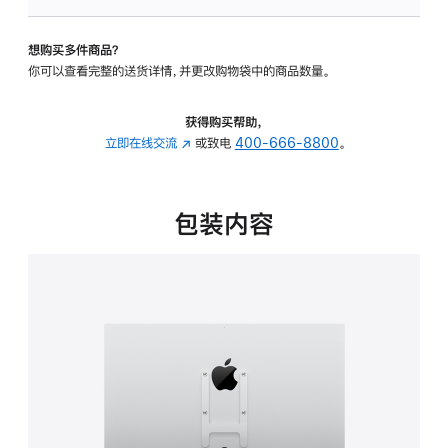
板
-
想购买多件商品？
VESA
你可以查看完整的送货详情，并更改购物袋中的商品数量。
支
架
转
获得购买帮助，
换
立即在线交流
(在
或致电
400-666-8800
。
器
新
的
窗
分
口
包装内容
期
中
付
打
款
开)
选
项)