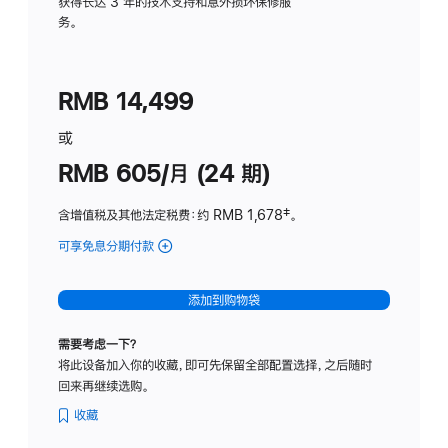
务
获得长达 3 年的技术支持和意外损坏保修服
务。
计
划
(适
RMB 14,499
用
于
或
Studio
RMB 605/月 (24 期)
Display
含增值税及其他法定税费
：约 RMB 1,678
脚
‡。
注
可享免息分期付款
(Studio
Display
-
添加到购物袋
纳
米
需要考虑一下？
纹
将此设备加入你的收藏，即可先保留全部配置选择，之后随时
理
回来再继续选购。
玻
璃
收藏
面