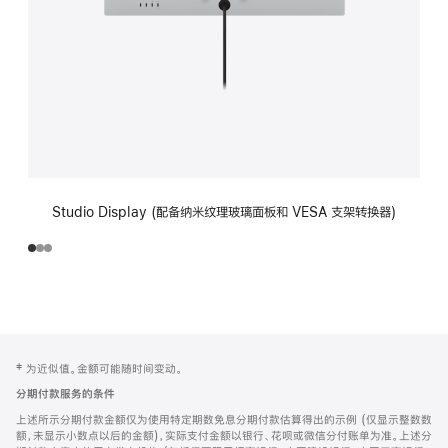
Studio Display (配备纳米纹理玻璃面板和 VESA 支架转换器)
网
脚
‡ 为近似值。金额可能随时间变动。
注
页
分期付款服务的条件
页
上述所示分期付款金额仅为使用特定期数免息分期付款估算得出的示例 (仅显示整数数
脚
额，未显示小数点以后的金额)，实际支付金额以银行、花呗或微信分付账单为准。上述分