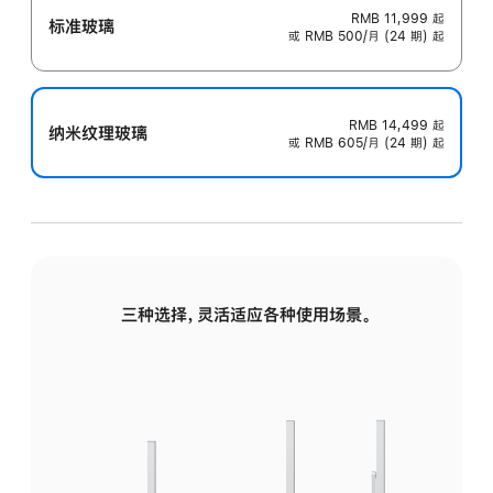
RMB 11,999
起
标准玻璃
或 RMB 500/月 (24 期) 起
RMB 14,499
起
纳米纹理玻璃
或 RMB 605/月 (24 期) 起
三种选择，灵活适应各种使用场景。
标