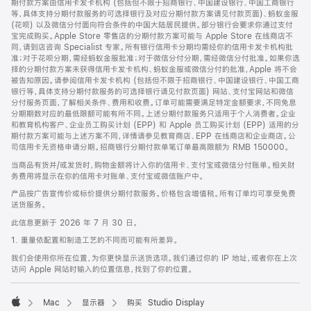
期付款方案由信用卡发卡机构 (包括但不限于招商银行、中国建设银行、中国工商银行
等，具体支持分期付款服务的可选择银行及对应分期付款方案请见付款页面)、蚂蚁金服
(花呗) 以及微信分付面向符合条件的中国大陆居民提供。部分银行会要求你通过支付
宝完成购买。Apple Store 零售店的分期付款方案可能与 Apple Store 在线商店不
同，请到店咨询 Specialist 专家。所有银行信用卡分期均需经你的信用卡发卡机构批
准；对于花呗分期，需经蚂蚁金服批准；对于微信分付分期，需经微信分付批准。如果你选
择的分期付款方案未获得信用卡发卡机构、蚂蚁金服或微信分付的批准，Apple 将不会
被告知原因。请参阅信用卡发卡机构 (包括但不限于招商银行、中国建设银行、中国工商
银行等，具体支持分期付款服务的可选择银行请见付款页面) 网站、支付宝网站和微信
分付服务页面，了解相关条件、费用和收费。订单可能需要满足特定金额要求，不同免息
分期期数对应的最低限额可能有所不同。上述分期付款服务只适用于个人消费者。企业
和教育机构客户、企业员工购买计划 (EPP) 和 Apple 员工购买计划 (EPP) 适用的分
期付款方案可能与上述方案不同，详情请参见教育商店、EPP 在线商店和企业商店。公
司信用卡无资格申请分期。招商银行分期付款单笔订单最高限额为 RMB 150000。
当商品有货并/或发货时，购物金额将计入你的信用卡、支付宝或微信分付账单。相关财
务费用将显示在你的信用卡对账单、支付宝或微信账户中。
产品按广告宣传价或标价提供分期付款服务。价格包含增值税。所有订单均可享受免费
送货服务。
此信息更新于 2026 年 7 月 30 日。
1. 重量依配置和制造工艺的不同而可能有所差异。
我们会使用你所在位置，为你更快显示送货选项。我们通过你的 IP 地址，或者你在上次
访问 Apple 网站时输入的位置信息，找到了你的位置。
Mac
显示器
购买 Studio Display