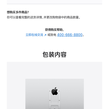
板
-
想购买多件商品？
VESA
你可以查看完整的送货详情，并更改购物袋中的商品数量。
支
架
转
获得购买帮助，
换
立即在线交流
(在
或致电
400-666-8800
。
器
新
的
窗
分
口
包装内容
期
中
付
打
款
开)
选
项)