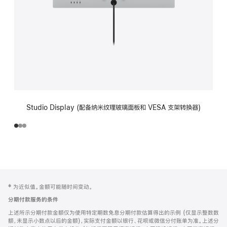
Studio Display (配备纳米纹理玻璃面板和 VESA 支架转换器)
网
脚
‡ 为近似值。金额可能随时间变动。
注
页
分期付款服务的条件
页
上述所示分期付款金额仅为使用特定期数免息分期付款估算得出的示例 (仅显示整数数
脚
额，未显示小数点以后的金额)，实际支付金额以银行、花呗或微信分付账单为准。上述分