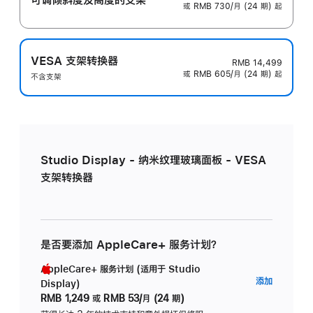
或 RMB 730/月 (24 期) 起
VESA 支架转换器
RMB 14,499
或 RMB 605/月 (24 期) 起
不含支架
Studio Display - 纳米纹理玻璃面板 - VESA
支架转换器
是否要添加 AppleCare+ 服务计划？
AppleCare+ 服务计划 (适用于 Studio
AppleC
添加
Display)
服
RMB 1,249
或
RMB 53/月 (24 期)