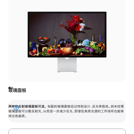
玻璃面板
两种抗反射玻璃面板可选。
标配的玻璃面板经过特别设计，反光率极低。纳米纹理
展
玻璃面板可分散反射光，从而进一步减少反光，即使在高亮光源的工作场所也能保
持出色画质。
开