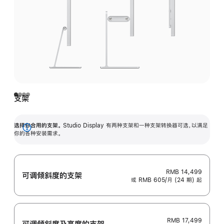
支架
选择你合用的支架。
Studio Display 有两种支架和一种支架转换器可选，以满足
展
你的各种安装需求。
开
RMB 14,499
可调倾斜度的支架
或 RMB 605/月 (24 期) 起
RMB 17,499
可调倾斜度及高‍度的支‍架