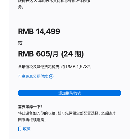
务
获得长达 3 年的技术支持和意外损坏保修服
务。
计
划
(适
RMB 14,499
用
于
或
Studio
RMB 605/月 (24 期)
Display
含增值税及其他法定税费
：约 RMB 1,678
脚
‡。
注
可享免息分期付款
(Studio
Display
-
添加到购物袋
纳
米
需要考虑一下？
纹
将此设备加入你的收藏，即可先保留全部配置选择，之后随时
理
回来再继续选购。
玻
璃
收藏
面