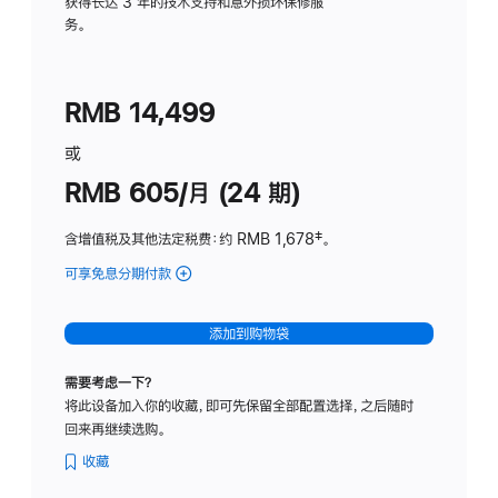
务
获得长达 3 年的技术支持和意外损坏保修服
务。
计
划
(适
RMB 14,499
用
于
或
Studio
RMB 605/月 (24 期)
Display
含增值税及其他法定税费
：约 RMB 1,678
脚
‡。
注
可享免息分期付款
(Studio
Display
-
添加到购物袋
纳
米
需要考虑一下？
纹
将此设备加入你的收藏，即可先保留全部配置选择，之后随时
理
回来再继续选购。
玻
璃
收藏
面