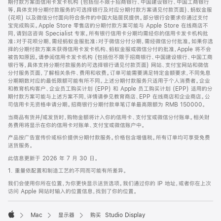
期付款方案由信用卡发卡机构 (包括但不限于招商银行、中国建设银行、中国工商银行
等，具体支持分期付款服务的可选择银行及对应分期付款方案请见付款页面)、蚂蚁金服
(花呗) 以及微信分付面向符合条件的中国大陆居民提供。部分银行会要求你通过支付
宝完成购买。Apple Store 零售店的分期付款方案可能与 Apple Store 在线商店不
同，请到店咨询 Specialist 专家。所有银行信用卡分期均需经你的信用卡发卡机构批
准；对于花呗分期，需经蚂蚁金服批准；对于微信分付分期，需经微信分付批准。如果你选
择的分期付款方案未获得信用卡发卡机构、蚂蚁金服或微信分付的批准，Apple 将不会
被告知原因。请参阅信用卡发卡机构 (包括但不限于招商银行、中国建设银行、中国工商
银行等，具体支持分期付款服务的可选择银行请见付款页面) 网站、支付宝网站和微信
分付服务页面，了解相关条件、费用和收费。订单可能需要满足特定金额要求，不同免息
分期期数对应的最低限额可能有所不同。上述分期付款服务只适用于个人消费者。企业
和教育机构客户、企业员工购买计划 (EPP) 和 Apple 员工购买计划 (EPP) 适用的分
期付款方案可能与上述方案不同，详情请参见教育商店、EPP 在线商店和企业商店。公
司信用卡无资格申请分期。招商银行分期付款单笔订单最高限额为 RMB 150000。
当商品有货并/或发货时，购物金额将计入你的信用卡、支付宝或微信分付账单。相关财
务费用将显示在你的信用卡对账单、支付宝或微信账户中。
产品按广告宣传价或标价提供分期付款服务。价格包含增值税。所有订单均可享受免费
送货服务。
此信息更新于 2026 年 7 月 30 日。
1. 重量依配置和制造工艺的不同而可能有所差异。
我们会使用你所在位置，为你更快显示送货选项。我们通过你的 IP 地址，或者你在上次
访问 Apple 网站时输入的位置信息，找到了你的位置。
Mac
显示器
购买 Studio Display