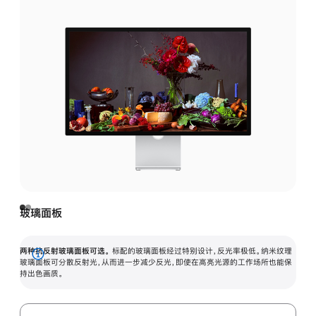
玻璃面板
两种抗反射玻璃面板可选。
标配的玻璃面板经过特别设计，反光率极低。纳米纹理
展
玻璃面板可分散反射光，从而进一步减少反光，即使在高亮光源的工作场所也能保
持出色画质。
开