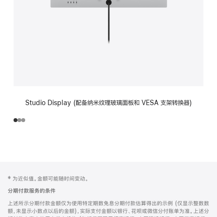
Studio Display (配备纳米纹理玻璃面板和 VESA 支架转换器)
网
脚
‡ 为近似值。金额可能随时间变动。
注
页
分期付款服务的条件
页
上述所示分期付款金额仅为使用特定期数免息分期付款估算得出的示例 (仅显示整数数
脚
额，未显示小数点以后的金额)，实际支付金额以银行、花呗或微信分付账单为准。上述分