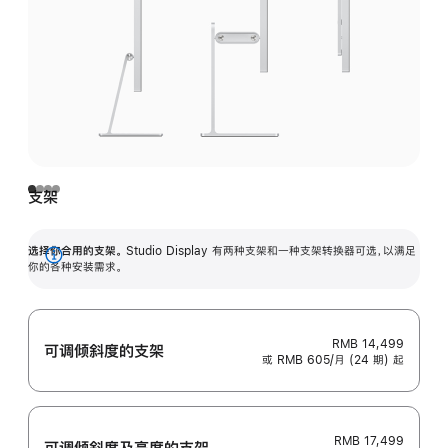
支架
选择你合用的支架。
Studio Display 有两种支架和一种支架转换器可选，以满足
展
你的各种安装需求。
开
RMB 14,499
可调倾斜度的支架
或 RMB 605/月 (24 期) 起
RMB 17,499
可调倾斜度及高‍度的支‍架