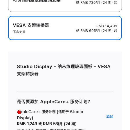
或 RMB 730/月 (24 期) 起
VESA 支架转换器
RMB 14,499
或 RMB 605/月 (24 期) 起
不含支架
Studio Display - 纳米纹理玻璃面板 - VESA
支架转换器
是否要添加 AppleCare+ 服务计划？
AppleCare+ 服务计划 (适用于 Studio
AppleC
添加
Display)
服
RMB 1,249
或
RMB 53/月 (24 期)