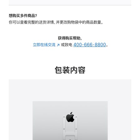
板
-
想购买多件商品？
VESA
你可以查看完整的送货详情，并更改购物袋中的商品数量。
支
架
转
获得购买帮助，
换
立即在线交流
(在
或致电
400-666-8800
。
器
新
的
窗
分
口
包装内容
期
中
付
打
款
开)
选
项)