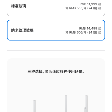
RMB 11,999
起
标准玻璃
或 RMB 500/月 (24 期) 起
RMB 14,499
起
纳米纹理玻璃
或 RMB 605/月 (24 期) 起
三种选择，灵活适应各种使用场景。
标