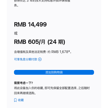
务
获得长达 3 年的技术支持和意外损坏保修服
务。
计
划
(适
RMB 14,499
用
于
或
Studio
RMB 605/月 (24 期)
Display
含增值税及其他法定税费
：约 RMB 1,678
脚
‡。
注
可享免息分期付款
(Studio
Display
-
添加到购物袋
纳
米
需要考虑一下？
纹
将此设备加入你的收藏，即可先保留全部配置选择，之后随时
理
回来再继续选购。
玻
璃
收藏
面