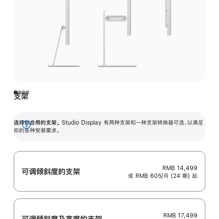
支架
选择你合用的支架。
Studio Display 有两种支架和一种支架转换器可选，以满足
展
你的各种安装需求。
开
RMB 14,499
可调倾斜度的支架
或 RMB 605/月 (24 期) 起
RMB 17,499
可调倾斜度及高‍度的支‍架