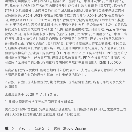
期付款方案由信用卡发卡机构 (包括但不限于招商银行、中国建设银行、中国工商银行
等，具体支持分期付款服务的可选择银行及对应分期付款方案请见付款页面)、蚂蚁金服
(花呗) 以及微信分付面向符合条件的中国大陆居民提供。部分银行会要求你通过支付
宝完成购买。Apple Store 零售店的分期付款方案可能与 Apple Store 在线商店不
同，请到店咨询 Specialist 专家。所有银行信用卡分期均需经你的信用卡发卡机构批
准；对于花呗分期，需经蚂蚁金服批准；对于微信分付分期，需经微信分付批准。如果你选
择的分期付款方案未获得信用卡发卡机构、蚂蚁金服或微信分付的批准，Apple 将不会
被告知原因。请参阅信用卡发卡机构 (包括但不限于招商银行、中国建设银行、中国工商
银行等，具体支持分期付款服务的可选择银行请见付款页面) 网站、支付宝网站和微信
分付服务页面，了解相关条件、费用和收费。订单可能需要满足特定金额要求，不同免息
分期期数对应的最低限额可能有所不同。上述分期付款服务只适用于个人消费者。企业
和教育机构客户、企业员工购买计划 (EPP) 和 Apple 员工购买计划 (EPP) 适用的分
期付款方案可能与上述方案不同，详情请参见教育商店、EPP 在线商店和企业商店。公
司信用卡无资格申请分期。招商银行分期付款单笔订单最高限额为 RMB 150000。
当商品有货并/或发货时，购物金额将计入你的信用卡、支付宝或微信分付账单。相关财
务费用将显示在你的信用卡对账单、支付宝或微信账户中。
产品按广告宣传价或标价提供分期付款服务。价格包含增值税。所有订单均可享受免费
送货服务。
此信息更新于 2026 年 7 月 30 日。
1. 重量依配置和制造工艺的不同而可能有所差异。
我们会使用你所在位置，为你更快显示送货选项。我们通过你的 IP 地址，或者你在上次
访问 Apple 网站时输入的位置信息，找到了你的位置。
Mac
显示器
购买 Studio Display