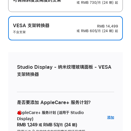
或 RMB 730/月 (24 期) 起
VESA 支架转换器
RMB 14,499
或 RMB 605/月 (24 期) 起
不含支架
Studio Display - 纳米纹理玻璃面板 - VESA
支架转换器
是否要添加 AppleCare+ 服务计划？
AppleCare+ 服务计划 (适用于 Studio
AppleC
添加
Display)
服
RMB 1,249
或
RMB 53/月 (24 期)