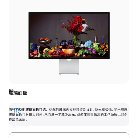
玻璃面板
两种抗反射玻璃面板可选。
标配的玻璃面板经过特别设计，反光率极低。纳米纹理
展
玻璃面板可分散反射光，从而进一步减少反光，即使在高亮光源的工作场所也能保
持出色画质。
开