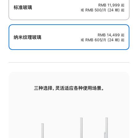
RMB 11,999
起
标准玻璃
或 RMB 500/月 (24 期) 起
RMB 14,499
起
纳米纹理玻璃
或 RMB 605/月 (24 期) 起
三种选择，灵活适应各种使用场景。
标