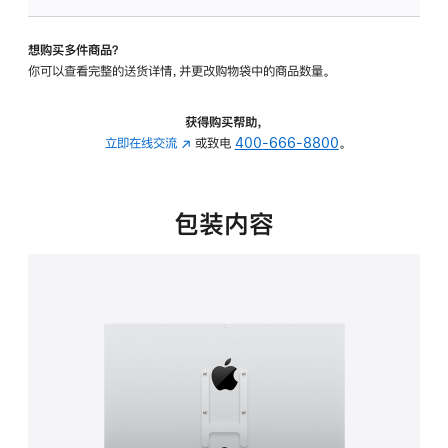
板
-
想购买多件商品？
VESA
你可以查看完整的送货详情，并更改购物袋中的商品数量。
支
架
转
获得购买帮助，
换
立即在线交流
(在
或致电
400-666-8800
。
器
新
的
窗
分
口
包装内容
期
中
付
打
款
开)
选
项)