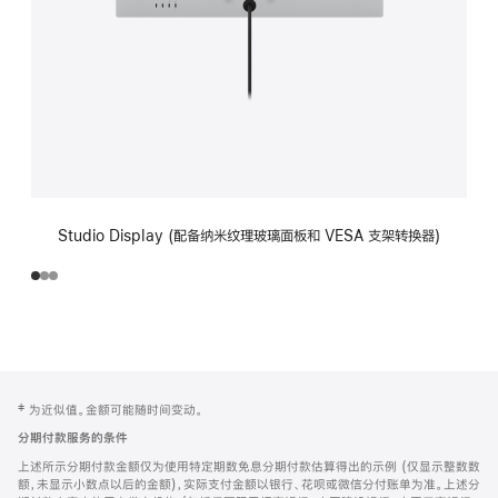
Studio Display (配备纳米纹理玻璃面板和 VESA 支架转换器)
网
脚
‡ 为近似值。金额可能随时间变动。
注
页
分期付款服务的条件
页
上述所示分期付款金额仅为使用特定期数免息分期付款估算得出的示例 (仅显示整数数
脚
额，未显示小数点以后的金额)，实际支付金额以银行、花呗或微信分付账单为准。上述分