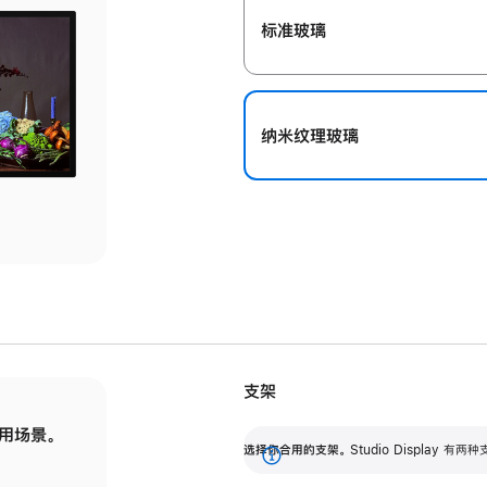
标准玻璃
纳米纹理玻璃
支架
用场景。
标配可调倾斜度的支架，提供 30 度的倾斜度
选
选择你合用的支架。
Studio Display
调节范围。
展