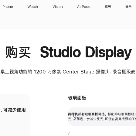
iPhone
Watch
Vision
AirPods
家居
娱乐
购买 Studio Display
桌上视角功能的 1200 万像素 Center Stage 摄像头、录音棚
玻璃面板
，可减少使用
纳米纹理玻璃面板可进一步减少反光，即使在
两种抗反射玻璃面板可选。
标配的玻璃面板经
。
有高亮光源的场所使用，也能保持出色画质。
展
光，从而进一步减少反光，即使在高亮光源的工
开