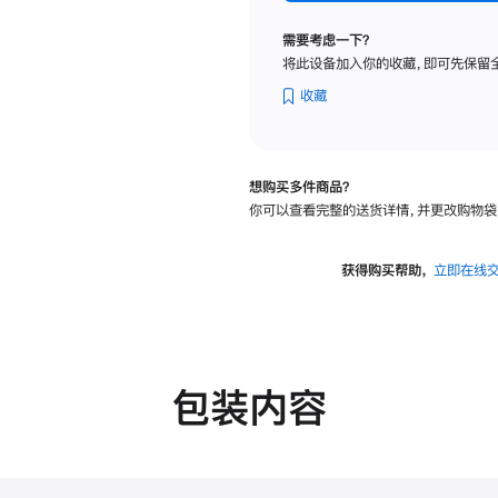
纳
米
需要考虑一下？
纹
将此设备加入你的收藏，即可先保留
理
玻
收藏
璃
面
板
想购买多件商品？
-
你可以查看完整的送货详情，并更改购物袋
VESA
支
架
获得购买帮助，
立即在线
转
换
器
的
分
包装内容
期
付
款
选
项)