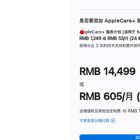
是否要添加 AppleCare+
AppleCare+ 服务计划 (适用于 Stu
RMB 1,249
或
RMB 53/月 (24 
获得长达 3 年的技术支持和意外损
RMB 14,499
或
RMB 605/月 (
含增值税及其他法定税费
：约 RMB 1
可享免息分期付款
(Studio
Display
-
添