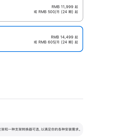
RMB 11,999
起
或 RMB 500/月 (24 期) 起
RMB 14,499
起
或 RMB 605/月 (24 期) 起
配可调倾斜度及高度的支架，额外增加 105
VESA 支架转换器
 有两种支架和一种支架转换器可选，以满足你的各种安装需求。
毫米的高度调节范围。
容的支架 (未随附)