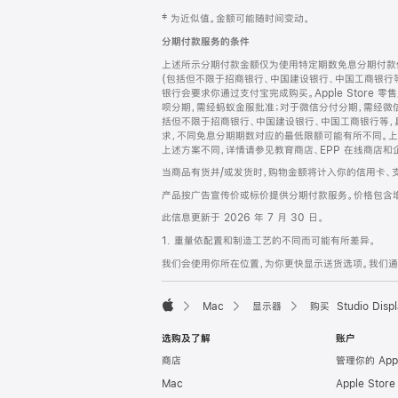
网
脚
‡ 为近似值。金额可能随时间变动。
注
页
分期付款服务的条件
页
上述所示分期付款金额仅为使用特定期数免息分期付款估
脚
(包括但不限于招商银行、中国建设银行、中国工商银行
银行会要求你通过支付宝完成购买。Apple Store 零
呗分期，需经蚂蚁金服批准；对于微信分付分期，需经微信
括但不限于招商银行、中国建设银行、中国工商银行等，
求，不同免息分期期数对应的最低限额可能有所不同。上述分
上述方案不同，详情请参见教育商店、EPP 在线商店和
当商品有货并/或发货时，购物金额将计入你的信用卡、
产品按广告宣传价或标价提供分期付款服务。价格包含
此信息更新于 2026 年 7 月 30 日。
1. 重量依配置和制造工艺的不同而可能有所差异。
我们会使用你所在位置，为你更快显示送货选项。我们通过你
Mac
显示器
购买 Studio Displ
Apple
选购及了解
账户
商店
管理你的 App
Mac
Apple Stor