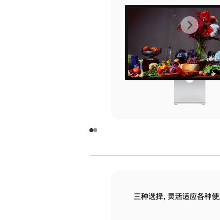
上
下
一
一
张
张
图
图
库
库
图
图
片
片
-
-
玻
玻
璃
璃
三种选择，灵活适应各种使
面
面
板
板