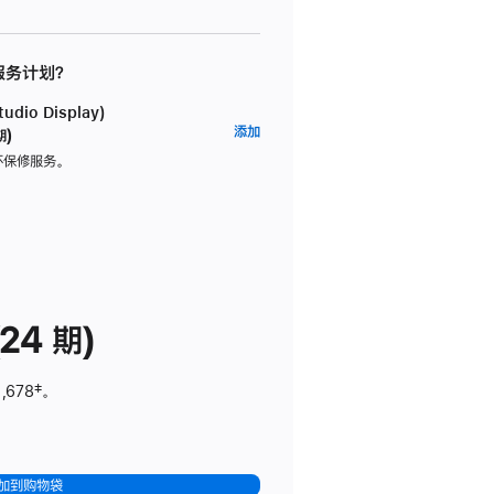
 服务计划？
dio Display)
AppleCare+
添加
期)
服
坏保修服务。
务
计
划
(适
用
于
24 期)
Studio
Display)
,678
脚
‡。
注
加到购物袋