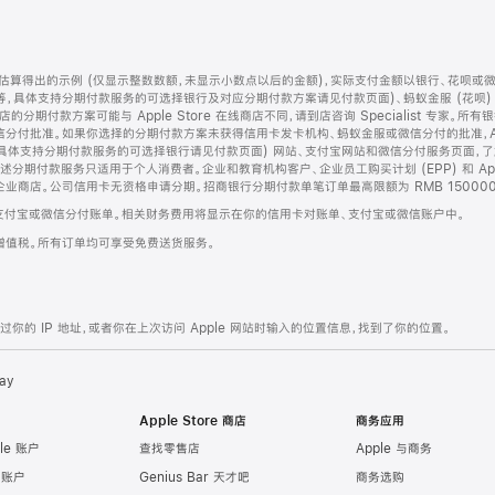
算得出的示例 (仅显示整数数额，未显示小数点以后的金额)，实际支付金额以银行、花呗或
等，具体支持分期付款服务的可选择银行及对应分期付款方案请见付款页面)、蚂蚁金服 (花呗
售店的分期付款方案可能与 Apple Store 在线商店不同，请到店咨询 Specialist 专
分付批准。如果你选择的分期付款方案未获得信用卡发卡机构、蚂蚁金服或微信分付的批准，Ap
具体支持分期付款服务的可选择银行请见付款页面) 网站、支付宝网站和微信分付服务页面，
期付款服务只适用于个人消费者。企业和教育机构客户、企业员工购买计划 (EPP) 和 Appl
企业商店。公司信用卡无资格申请分期。招商银行分期付款单笔订单最高限额为 RMB 150000
支付宝或微信分付账单。相关财务费用将显示在你的信用卡对账单、支付宝或微信账户中。
增值税。所有订单均可享受免费送货服务。
的 IP 地址，或者你在上次访问 Apple 网站时输入的位置信息，找到了你的位置。
ay
Apple Store 商店
商务应用
le 账户
查找零售店
Apple 与商务
e 账户
Genius Bar 天才吧
商务选购