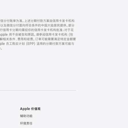
微信分付账单为准。上述分期付款方案由信用卡发卡机构
) 以及微信分付面向符合条件的中国大陆居民提供。部分
家。所有银行信用卡分期均需经你的信用卡发卡机构批准；对于花
ple 将不会被告知原因。请参阅信用卡发卡机构 (包
了解相关条件、费用和收费。订单可能需要满足特定金额要
e 员工购买计划 (EPP) 适用的分期付款方案可能与
。
Apple 价值观
辅助功能
环境责任