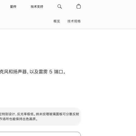
配件
技术支持
概览
技术规格
级麦克风和扬声器，以及雷雳 5 端口。
过特别设计，反光率极低。纳米纹理玻璃面板可分散反射
作场所也能保持出色画质。