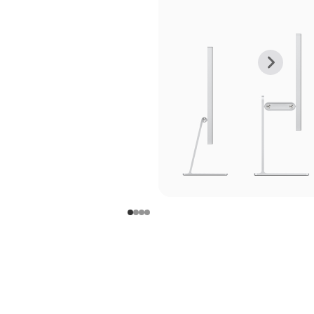
上
下
一
一
张
张
图
图
库
库
图
图
片
片
-
-
支
支
架
架