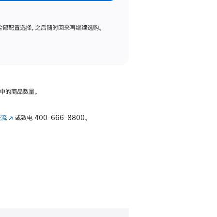
全部配置选择，之后随时回来再继续选购。
中的商品数量。
交流
(在
或致电
400-666-8800。
新
窗
口
中
打
开)