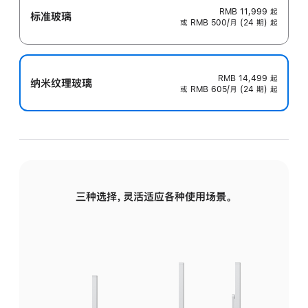
RMB 11,999
起
标准玻璃
或 RMB 500/月 (24 期) 起
RMB 14,499
起
纳米纹理玻璃
或 RMB 605/月 (24 期) 起
三种选择，灵活适应各种使用场景。
标