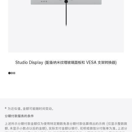
Studio Display (配备纳米纹理玻璃面板和 VESA 支架转换器)
网
脚
‡ 为近似值。金额可能随时间变动。
注
页
分期付款服务的条件
页
上述所示分期付款金额仅为使用特定期数免息分期付款估算得出的示例 (仅显示整数数
脚
额，未显示小数点以后的金额)，实际支付金额以银行、花呗或微信分付账单为准。上述分