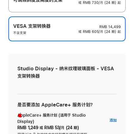
或 RMB 730/月 (24 期) 起
VESA 支架转换器
RMB 14,499
或 RMB 605/月 (24 期) 起
不含支架
Studio Display - 纳米纹理玻璃面板 - VESA
支架转换器
是否要添加 AppleCare+ 服务计划？
AppleCare+ 服务计划 (适用于 Studio
AppleC
添加
Display)
服
RMB 1,249
或
RMB 53/月 (24 期)