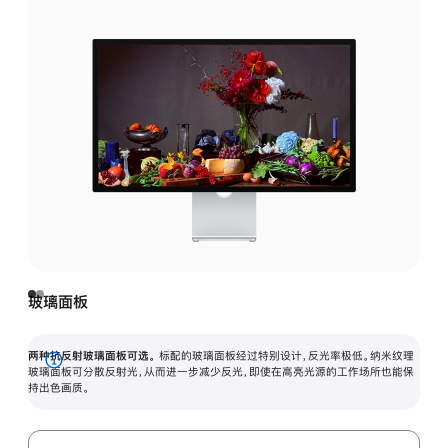
玻璃面板
两种抗反射玻璃面板可选。
标配的玻璃面板经过特别设计，反光率极低。纳米纹理
展
玻璃面板可分散反射光，从而进一步减少反光，即使在高亮光源的工作场所也能保
持出色画质。
开