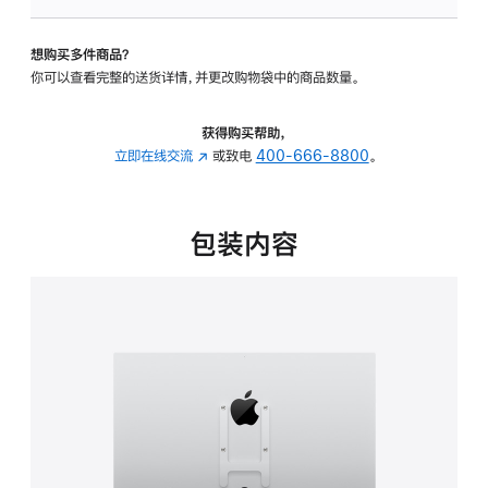
板
-
想购买多件商品？
VESA
你可以查看完整的送货详情，并更改购物袋中的商品数量。
支
架
转
获得购买帮助，
换
立即在线交流
(在
或致电
400-666-8800
。
器
新
的
窗
分
口
包装内容
期
中
付
打
款
开)
选
项)