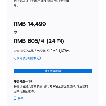
务
获得长达 3 年的技术支持和意外损坏保修服
务。
计
划
(适
RMB 14,499
用
于
或
Studio
RMB 605/月 (24 期)
Display
含增值税及其他法定税费
：约 RMB 1,678
脚
‡。
注
可享免息分期付款
(Studio
Display
-
添加到购物袋
纳
米
需要考虑一下？
纹
将此设备加入你的收藏，即可先保留全部配置选择，之后随时
理
回来再继续选购。
玻
璃
收藏
面