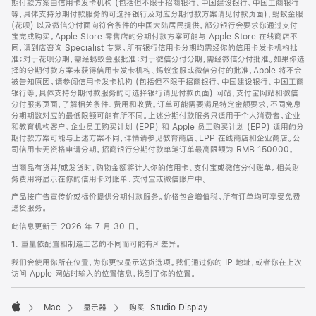
期付款方案由信用卡发卡机构 (包括但不限于招商银行、中国建设银行、中国工商银行
等，具体支持分期付款服务的可选择银行及对应分期付款方案请见付款页面)、蚂蚁金服
(花呗) 以及微信分付面向符合条件的中国大陆居民提供。部分银行会要求你通过支付
宝完成购买。Apple Store 零售店的分期付款方案可能与 Apple Store 在线商店不
同，请到店咨询 Specialist 专家。所有银行信用卡分期均需经你的信用卡发卡机构批
准；对于花呗分期，需经蚂蚁金服批准；对于微信分付分期，需经微信分付批准。如果你选
择的分期付款方案未获得信用卡发卡机构、蚂蚁金服或微信分付的批准，Apple 将不会
被告知原因。请参阅信用卡发卡机构 (包括但不限于招商银行、中国建设银行、中国工商
银行等，具体支持分期付款服务的可选择银行请见付款页面) 网站、支付宝网站和微信
分付服务页面，了解相关条件、费用和收费。订单可能需要满足特定金额要求，不同免息
分期期数对应的最低限额可能有所不同。上述分期付款服务只适用于个人消费者。企业
和教育机构客户、企业员工购买计划 (EPP) 和 Apple 员工购买计划 (EPP) 适用的分
期付款方案可能与上述方案不同，详情请参见教育商店、EPP 在线商店和企业商店。公
司信用卡无资格申请分期。招商银行分期付款单笔订单最高限额为 RMB 150000。
当商品有货并/或发货时，购物金额将计入你的信用卡、支付宝或微信分付账单。相关财
务费用将显示在你的信用卡对账单、支付宝或微信账户中。
产品按广告宣传价或标价提供分期付款服务。价格包含增值税。所有订单均可享受免费
送货服务。
此信息更新于 2026 年 7 月 30 日。
1. 重量依配置和制造工艺的不同而可能有所差异。
我们会使用你所在位置，为你更快显示送货选项。我们通过你的 IP 地址，或者你在上次
访问 Apple 网站时输入的位置信息，找到了你的位置。
Mac
显示器
购买 Studio Display