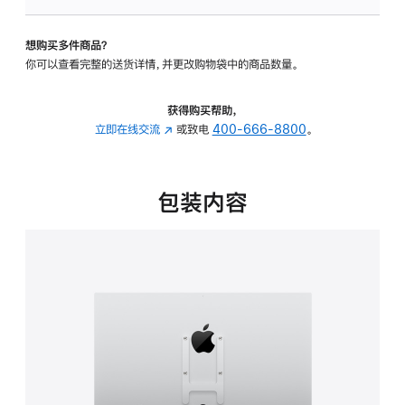
板
-
想购买多件商品？
VESA
你可以查看完整的送货详情，并更改购物袋中的商品数量。
支
架
转
获得购买帮助，
换
立即在线交流
(在
或致电
400-666-8800
。
器
新
的
窗
分
口
包装内容
期
中
付
打
款
开)
选
项)