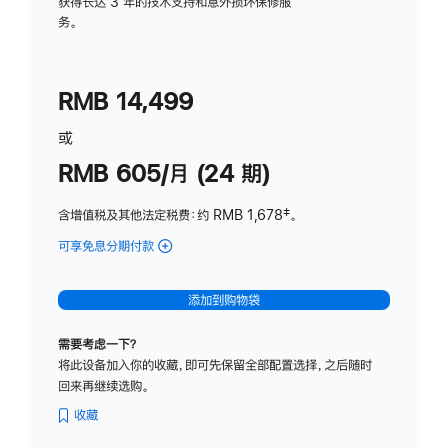
务
获得长达 3 年的技术支持和意外损坏保修服
务。
计
划
(适
RMB 14,499
用
于
或
Studio
RMB 605/月 (24 期)
Display
含增值税及其他法定税费
：约 RMB 1,678
脚
‡。
注
可享免息分期付款
(Studio
Display
-
添加到购物袋
纳
米
需要考虑一下？
纹
将此设备加入你的收藏，即可先保留全部配置选择，之后随时
理
回来再继续选购。
玻
璃
收藏
面