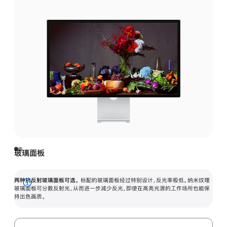
玻璃面板
两种抗反射玻璃面板可选。
标配的玻璃面板经过特别设计，反光率极低。纳米纹理
展
玻璃面板可分散反射光，从而进一步减少反光，即使在高亮光源的工作场所也能保
持出色画质。
开