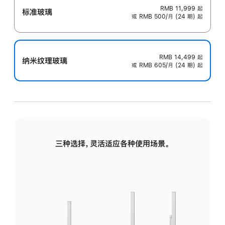
RMB 11,999
起
标准玻璃
或 RMB 500/月 (24 期) 起
RMB 14,499
起
纳米纹理玻璃
或 RMB 605/月 (24 期) 起
三种选择，灵活适应各种使用场景。
标