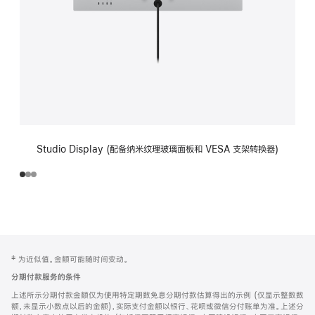
Studio Display (配备纳米纹理玻璃面板和 VESA 支架转换器)
网
脚
‡ 为近似值。金额可能随时间变动。
注
页
分期付款服务的条件
页
上述所示分期付款金额仅为使用特定期数免息分期付款估算得出的示例 (仅显示整数数
脚
额，未显示小数点以后的金额)，实际支付金额以银行、花呗或微信分付账单为准。上述分