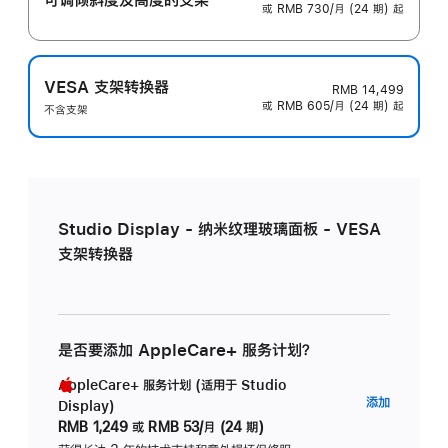
或 RMB 730/月 (24 期) 起
VESA 支架转换器
RMB 14,499
或 RMB 605/月 (24 期) 起
不含支架
Studio Display - 纳米纹理玻璃面板 - VESA
支架转换器
是否要添加 AppleCare+ 服务计划？
AppleCare+ 服务计划 (适用于 Studio
AppleC
添加
Display)
服
RMB 1,249
或
RMB 53/月 (24 期)