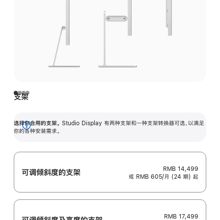
支架
选择你合用的支架。
Studio Display 有两种支架和一种支架转换器可选，以满足
展
你的各种安装需求。
开
RMB 14,499
可调倾斜度的支架
或 RMB 605/月 (24 期) 起
RMB 17,499
可调倾斜度及高‍度的支‍架