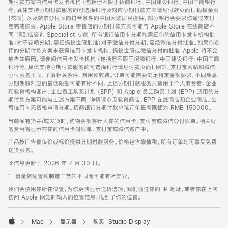
期付款方案由信用卡发卡机构 (包括但不限于招商银行、中国建设银行、中国工商银行
等，具体支持分期付款服务的可选择银行及对应分期付款方案请见付款页面)、蚂蚁金服
(花呗) 以及微信分付面向符合条件的中国大陆居民提供。部分银行会要求你通过支付
宝完成购买。Apple Store 零售店的分期付款方案可能与 Apple Store 在线商店不
同，请到店咨询 Specialist 专家。所有银行信用卡分期均需经你的信用卡发卡机构批
准；对于花呗分期，需经蚂蚁金服批准；对于微信分付分期，需经微信分付批准。如果你选
择的分期付款方案未获得信用卡发卡机构、蚂蚁金服或微信分付的批准，Apple 将不会
被告知原因。请参阅信用卡发卡机构 (包括但不限于招商银行、中国建设银行、中国工商
银行等，具体支持分期付款服务的可选择银行请见付款页面) 网站、支付宝网站和微信
分付服务页面，了解相关条件、费用和收费。订单可能需要满足特定金额要求，不同免息
分期期数对应的最低限额可能有所不同。上述分期付款服务只适用于个人消费者。企业
和教育机构客户、企业员工购买计划 (EPP) 和 Apple 员工购买计划 (EPP) 适用的分
期付款方案可能与上述方案不同，详情请参见教育商店、EPP 在线商店和企业商店。公
司信用卡无资格申请分期。招商银行分期付款单笔订单最高限额为 RMB 150000。
当商品有货并/或发货时，购物金额将计入你的信用卡、支付宝或微信分付账单。相关财
务费用将显示在你的信用卡对账单、支付宝或微信账户中。
产品按广告宣传价或标价提供分期付款服务。价格包含增值税。所有订单均可享受免费
送货服务。
此信息更新于 2026 年 7 月 30 日。
1. 重量依配置和制造工艺的不同而可能有所差异。
我们会使用你所在位置，为你更快显示送货选项。我们通过你的 IP 地址，或者你在上次
访问 Apple 网站时输入的位置信息，找到了你的位置。
Mac
显示器
购买 Studio Display