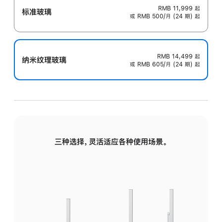
RMB 11,999
起
标准玻璃
或 RMB 500/月 (24 期) 起
RMB 14,499
起
纳米纹理玻璃
或 RMB 605/月 (24 期) 起
三种选择，灵活适应各种使用场景。
标