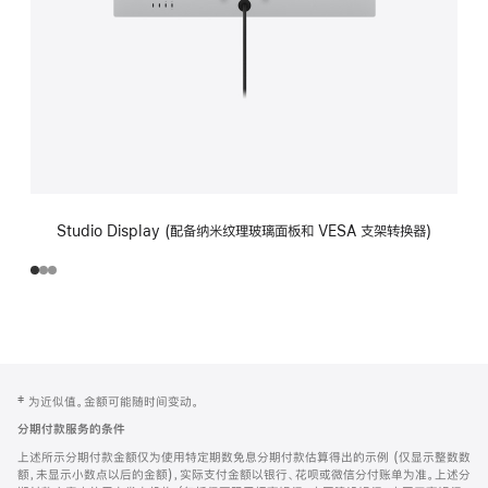
Studio Display (配备纳米纹理玻璃面板和 VESA 支架转换器)
网
脚
‡ 为近似值。金额可能随时间变动。
注
页
分期付款服务的条件
页
上述所示分期付款金额仅为使用特定期数免息分期付款估算得出的示例 (仅显示整数数
脚
额，未显示小数点以后的金额)，实际支付金额以银行、花呗或微信分付账单为准。上述分