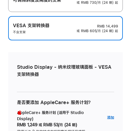
或 RMB 730/月 (24 期) 起
VESA 支架转换器
RMB 14,499
或 RMB 605/月 (24 期) 起
不含支架
Studio Display - 纳米纹理玻璃面板 - VESA
支架转换器
是否要添加 AppleCare+ 服务计划？
AppleCare+ 服务计划 (适用于 Studio
AppleC
添加
Display)
服
RMB 1,249
或
RMB 53/月 (24 期)