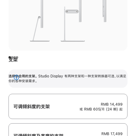
支架
选择你合用的支架。
Studio Display 有两种支架和一种支架转换器可选，以满足
展
你的各种安装需求。
开
RMB 14,499
可调倾斜度的支架
或 RMB 605/月 (24 期) 起
RMB 17,499
可调倾斜度及高‍度的支‍架