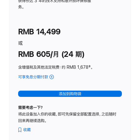
务
获得长达 3 年的技术支持和意外损坏保修服
务。
计
划
(适
RMB 14,499
用
于
或
Studio
RMB 605/月 (24 期)
Display
含增值税及其他法定税费
：约 RMB 1,678
脚
‡。
注
可享免息分期付款
(Studio
Display
-
添加到购物袋
纳
米
需要考虑一下？
纹
将此设备加入你的收藏，即可先保留全部配置选择，之后随时
理
回来再继续选购。
玻
璃
收藏
面