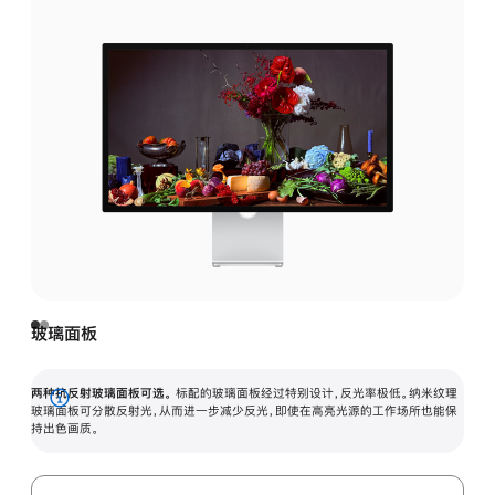
玻璃面板
两种抗反射玻璃面板可选。
标配的玻璃面板经过特别设计，反光率极低。纳米纹理
展
玻璃面板可分散反射光，从而进一步减少反光，即使在高亮光源的工作场所也能保
持出色画质。
开