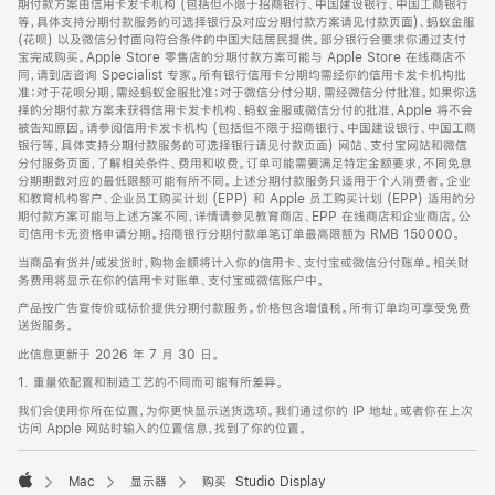
期付款方案由信用卡发卡机构 (包括但不限于招商银行、中国建设银行、中国工商银行
等，具体支持分期付款服务的可选择银行及对应分期付款方案请见付款页面)、蚂蚁金服
(花呗) 以及微信分付面向符合条件的中国大陆居民提供。部分银行会要求你通过支付
宝完成购买。Apple Store 零售店的分期付款方案可能与 Apple Store 在线商店不
同，请到店咨询 Specialist 专家。所有银行信用卡分期均需经你的信用卡发卡机构批
准；对于花呗分期，需经蚂蚁金服批准；对于微信分付分期，需经微信分付批准。如果你选
择的分期付款方案未获得信用卡发卡机构、蚂蚁金服或微信分付的批准，Apple 将不会
被告知原因。请参阅信用卡发卡机构 (包括但不限于招商银行、中国建设银行、中国工商
银行等，具体支持分期付款服务的可选择银行请见付款页面) 网站、支付宝网站和微信
分付服务页面，了解相关条件、费用和收费。订单可能需要满足特定金额要求，不同免息
分期期数对应的最低限额可能有所不同。上述分期付款服务只适用于个人消费者。企业
和教育机构客户、企业员工购买计划 (EPP) 和 Apple 员工购买计划 (EPP) 适用的分
期付款方案可能与上述方案不同，详情请参见教育商店、EPP 在线商店和企业商店。公
司信用卡无资格申请分期。招商银行分期付款单笔订单最高限额为 RMB 150000。
当商品有货并/或发货时，购物金额将计入你的信用卡、支付宝或微信分付账单。相关财
务费用将显示在你的信用卡对账单、支付宝或微信账户中。
产品按广告宣传价或标价提供分期付款服务。价格包含增值税。所有订单均可享受免费
送货服务。
此信息更新于 2026 年 7 月 30 日。
1. 重量依配置和制造工艺的不同而可能有所差异。
我们会使用你所在位置，为你更快显示送货选项。我们通过你的 IP 地址，或者你在上次
访问 Apple 网站时输入的位置信息，找到了你的位置。
Mac
显示器
购买 Studio Display