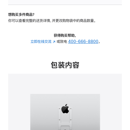
板
-
想购买多件商品？
VESA
你可以查看完整的送货详情，并更改购物袋中的商品数量。
支
架
转
获得购买帮助，
换
立即在线交流
(在
或致电
400-666-8800
。
器
新
的
窗
分
口
包装内容
期
中
付
打
款
开)
选
项)