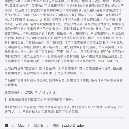
期付款方案由信用卡发卡机构 (包括但不限于招商银行、中国建设银行、中国工商银行
等，具体支持分期付款服务的可选择银行及对应分期付款方案请见付款页面)、蚂蚁金服
(花呗) 以及微信分付面向符合条件的中国大陆居民提供。部分银行会要求你通过支付
宝完成购买。Apple Store 零售店的分期付款方案可能与 Apple Store 在线商店不
同，请到店咨询 Specialist 专家。所有银行信用卡分期均需经你的信用卡发卡机构批
准；对于花呗分期，需经蚂蚁金服批准；对于微信分付分期，需经微信分付批准。如果你选
择的分期付款方案未获得信用卡发卡机构、蚂蚁金服或微信分付的批准，Apple 将不会
被告知原因。请参阅信用卡发卡机构 (包括但不限于招商银行、中国建设银行、中国工商
银行等，具体支持分期付款服务的可选择银行请见付款页面) 网站、支付宝网站和微信
分付服务页面，了解相关条件、费用和收费。订单可能需要满足特定金额要求，不同免息
分期期数对应的最低限额可能有所不同。上述分期付款服务只适用于个人消费者。企业
和教育机构客户、企业员工购买计划 (EPP) 和 Apple 员工购买计划 (EPP) 适用的分
期付款方案可能与上述方案不同，详情请参见教育商店、EPP 在线商店和企业商店。公
司信用卡无资格申请分期。招商银行分期付款单笔订单最高限额为 RMB 150000。
当商品有货并/或发货时，购物金额将计入你的信用卡、支付宝或微信分付账单。相关财
务费用将显示在你的信用卡对账单、支付宝或微信账户中。
产品按广告宣传价或标价提供分期付款服务。价格包含增值税。所有订单均可享受免费
送货服务。
此信息更新于 2026 年 7 月 30 日。
1. 重量依配置和制造工艺的不同而可能有所差异。
我们会使用你所在位置，为你更快显示送货选项。我们通过你的 IP 地址，或者你在上次
访问 Apple 网站时输入的位置信息，找到了你的位置。
Mac
显示器
购买 Studio Display