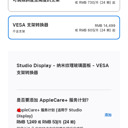
或 RMB 730/月 (24 期) 起
VESA 支架转换器
RMB 14,499
或 RMB 605/月 (24 期) 起
不含支架
Studio Display - 纳米纹理玻璃面板 - VESA
支架转换器
是否要添加 AppleCare+ 服务计划？
AppleCare+ 服务计划 (适用于 Studio
AppleC
添加
Display)
服
RMB 1,249
或
RMB 53/月 (24 期)