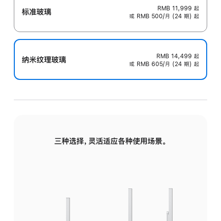
RMB 11,999
起
标准玻璃
或 RMB 500/月 (24 期) 起
RMB 14,499
起
纳米纹理玻璃
或 RMB 605/月 (24 期) 起
三种选择，灵活适应各种使用场景。
标