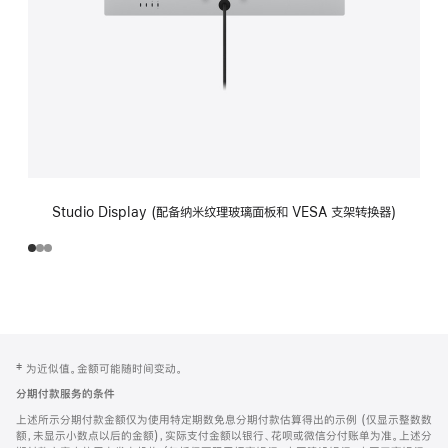
Studio Display (配备纳米纹理玻璃面板和 VESA 支架转换器)
网
脚
‡ 为近似值。金额可能随时间变动。
注
页
分期付款服务的条件
页
上述所示分期付款金额仅为使用特定期数免息分期付款估算得出的示例 (仅显示整数数
脚
额，未显示小数点以后的金额)，实际支付金额以银行、花呗或微信分付账单为准。上述分