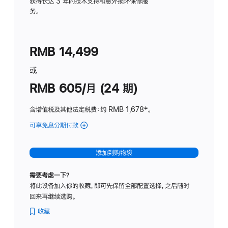
务
获得长达 3 年的技术支持和意外损坏保修服
务。
计
划
(适
RMB 14,499
用
于
或
Studio
RMB 605/月 (24 期)
Display
含增值税及其他法定税费
：约 RMB 1,678
脚
‡。
注
可享免息分期付款
(Studio
Display
-
添加到购物袋
纳
米
需要考虑一下？
纹
将此设备加入你的收藏，即可先保留全部配置选择，之后随时
理
回来再继续选购。
玻
璃
收藏
面