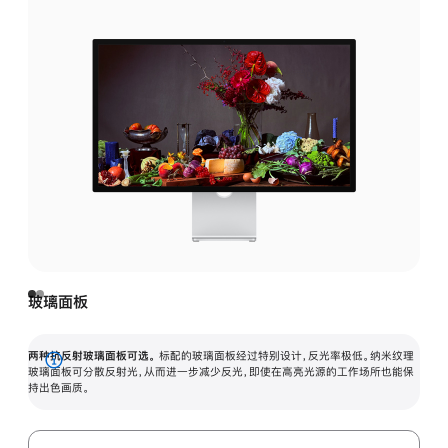
玻璃面板
两种抗反射玻璃面板可选。
标配的玻璃面板经过特别设计，反光率极低。纳米纹理
展
玻璃面板可分散反射光，从而进一步减少反光，即使在高亮光源的工作场所也能保
持出色画质。
开