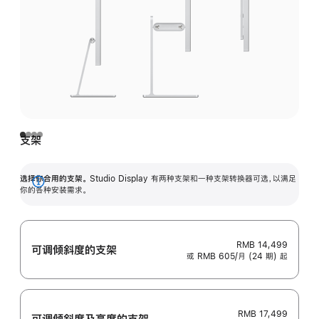
支架
选择你合用的支架。
Studio Display 有两种支架和一种支架转换器可选，以满足
展
你的各种安装需求。
开
RMB 14,499
可调倾斜度的支架
或 RMB 605/月 (24 期) 起
RMB 17,499
可调倾斜度及高‍度的支‍架