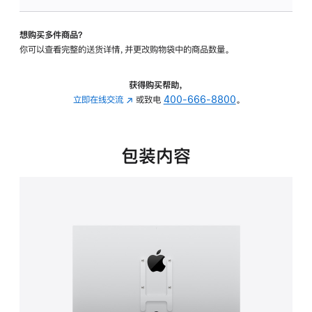
板
-
想购买多件商品？
VESA
你可以查看完整的送货详情，并更改购物袋中的商品数量。
支
架
转
获得购买帮助，
换
立即在线交流
(在
或致电
400-666-8800
。
器
新
的
窗
分
口
包装内容
期
中
付
打
款
开)
选
项)