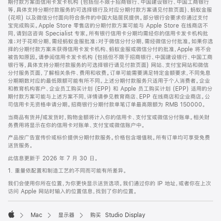
期付款方案由信用卡发卡机构 (包括但不限于招商银行、中国建设银行、中国工商银行
等，具体支持分期付款服务的可选择银行及对应分期付款方案请见付款页面)、蚂蚁金服
(花呗) 以及微信分付面向符合条件的中国大陆居民提供。部分银行会要求你通过支付
宝完成购买。Apple Store 零售店的分期付款方案可能与 Apple Store 在线商店不
同，请到店咨询 Specialist 专家。所有银行信用卡分期均需经你的信用卡发卡机构批
准；对于花呗分期，需经蚂蚁金服批准；对于微信分付分期，需经微信分付批准。如果你选
择的分期付款方案未获得信用卡发卡机构、蚂蚁金服或微信分付的批准，Apple 将不会
被告知原因。请参阅信用卡发卡机构 (包括但不限于招商银行、中国建设银行、中国工商
银行等，具体支持分期付款服务的可选择银行请见付款页面) 网站、支付宝网站和微信
分付服务页面，了解相关条件、费用和收费。订单可能需要满足特定金额要求，不同免息
分期期数对应的最低限额可能有所不同。上述分期付款服务只适用于个人消费者。企业
和教育机构客户、企业员工购买计划 (EPP) 和 Apple 员工购买计划 (EPP) 适用的分
期付款方案可能与上述方案不同，详情请参见教育商店、EPP 在线商店和企业商店。公
司信用卡无资格申请分期。招商银行分期付款单笔订单最高限额为 RMB 150000。
当商品有货并/或发货时，购物金额将计入你的信用卡、支付宝或微信分付账单。相关财
务费用将显示在你的信用卡对账单、支付宝或微信账户中。
产品按广告宣传价或标价提供分期付款服务。价格包含增值税。所有订单均可享受免费
送货服务。
此信息更新于 2026 年 7 月 30 日。
1. 重量依配置和制造工艺的不同而可能有所差异。
我们会使用你所在位置，为你更快显示送货选项。我们通过你的 IP 地址，或者你在上次
访问 Apple 网站时输入的位置信息，找到了你的位置。
Mac
显示器
购买 Studio Display