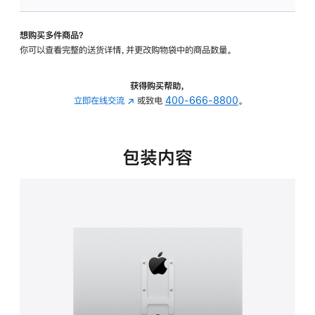
板
-
想购买多件商品？
VESA
你可以查看完整的送货详情，并更改购物袋中的商品数量。
支
架
转
获得购买帮助，
换
立即在线交流
(在
或致电
400-666-8800
。
器
新
的
窗
分
口
包装内容
期
中
付
打
款
开)
选
项)