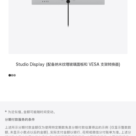
Studio Display (配备纳米纹理玻璃面板和 VESA 支架转换器)
网
脚
‡ 为近似值。金额可能随时间变动。
注
页
分期付款服务的条件
页
上述所示分期付款金额仅为使用特定期数免息分期付款估算得出的示例 (仅显示整数数
脚
额，未显示小数点以后的金额)，实际支付金额以银行、花呗或微信分付账单为准。上述分