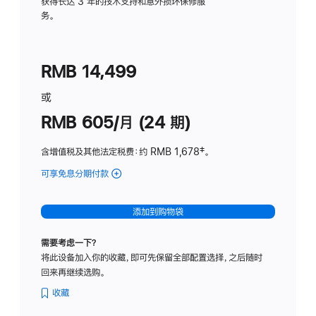
务
获得长达 3 年的技术支持和意外损坏保修服
务。
计
划
(适
RMB 14,499
用
于
或
Studio
RMB 605/月 (24 期)
Display
含增值税及其他法定税费
：约 RMB 1,678
脚
‡。
注
可享免息分期付款
(Studio
Display
-
添加到购物袋
纳
米
需要考虑一下？
纹
将此设备加入你的收藏，即可先保留全部配置选择，之后随时
理
回来再继续选购。
玻
璃
收藏
面