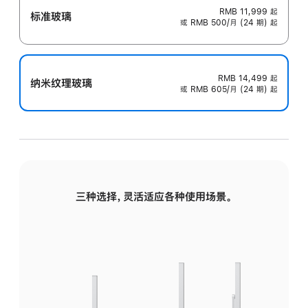
RMB 11,999
起
标准玻璃
或 RMB 500/月 (24 期) 起
RMB 14,499
起
纳米纹理玻璃
或 RMB 605/月 (24 期) 起
三种选择，灵活适应各种使用场景。
标