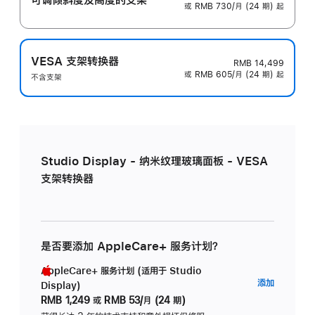
或 RMB 730/月 (24 期) 起
VESA 支架转换器
RMB 14,499
或 RMB 605/月 (24 期) 起
不含支架
Studio Display - 纳米纹理玻璃面板 - VESA
支架转换器
是否要添加 AppleCare+ 服务计划？
AppleCare+ 服务计划 (适用于 Studio
AppleC
添加
Display)
服
RMB 1,249
或
RMB 53/月 (24 期)