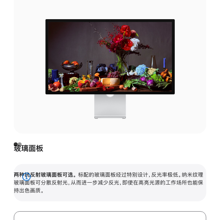
玻璃面板
两种抗反射玻璃面板可选。
标配的玻璃面板经过特别设计，反光率极低。纳米纹理
展
玻璃面板可分散反射光，从而进一步减少反光，即使在高亮光源的工作场所也能保
持出色画质。
开