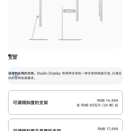
支架
选择你合用的支架。
Studio Display 有两种支架和一种支架转换器可选，以满足
展
你的各种安装需求。
开
RMB 14,499
可调倾斜度的支架
或 RMB 605/月 (24 期) 起
RMB 17,499
可调倾斜度及高‍度的支‍架