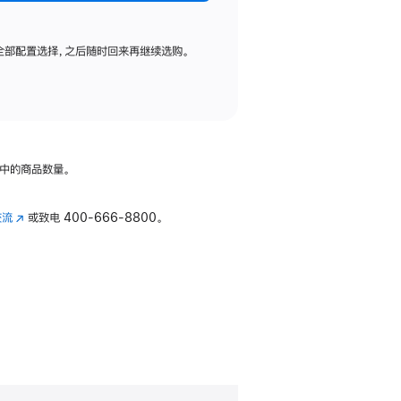
全部配置选择，之后随时回来再继续选购。
中的商品数量。
交流
(在
或致电
400-666-8800。
新
窗
口
中
打
开)