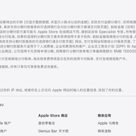
算得出的示例 (仅显示整数数额，未显示小数点以后的金额)，实际支付金额以银行、花呗或
等，具体支持分期付款服务的可选择银行及对应分期付款方案请见付款页面)、蚂蚁金服 (花呗
售店的分期付款方案可能与 Apple Store 在线商店不同，请到店咨询 Specialist 专
分付批准。如果你选择的分期付款方案未获得信用卡发卡机构、蚂蚁金服或微信分付的批准，Ap
具体支持分期付款服务的可选择银行请见付款页面) 网站、支付宝网站和微信分付服务页面，
期付款服务只适用于个人消费者。企业和教育机构客户、企业员工购买计划 (EPP) 和 Appl
企业商店。公司信用卡无资格申请分期。招商银行分期付款单笔订单最高限额为 RMB 150000
支付宝或微信分付账单。相关财务费用将显示在你的信用卡对账单、支付宝或微信账户中。
增值税。所有订单均可享受免费送货服务。
的 IP 地址，或者你在上次访问 Apple 网站时输入的位置信息，找到了你的位置。
ay
Apple Store 商店
商务应用
le 账户
查找零售店
Apple 与商务
e 账户
Genius Bar 天才吧
商务选购