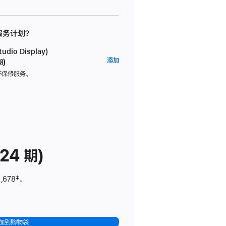
 服务计划？
dio Display)
AppleCare+
添加
期)
服
坏保修服务。
务
计
划
(适
用
于
24 期)
Studio
Display)
,678
脚
‡。
注
加到购物袋