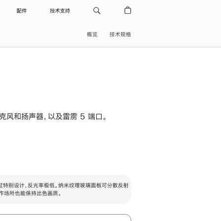
配件
技术支持
概览
技术规格
级麦克风和扬声器，以及雷雳 5 端口。
过特别设计，反光率极低。纳米纹理玻璃面板可分散反射
作场所也能保持出色画质。