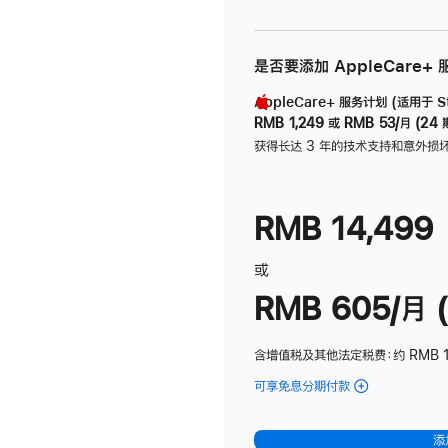
是否要添加 AppleCare+
AppleCare+ 服务计划 (适用于 Stu
RMB 1,249
或
RMB 53/月 (24 
获得长达 3 年的技术支持和意外损
RMB 14,499
或
RMB 605/月 (
含增值税及其他法定税费
：约 RMB 1
可享免息分期付款
(Studio
Display
-
添