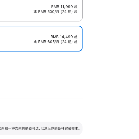
RMB 11,999
起
或 RMB 500/月 (24 期) 起
RMB 14,499
起
或 RMB 605/月 (24 期) 起
配可调倾斜度及高度的支架，额外增加 105
VESA 支架转换器
 有两种支架和一种支架转换器可选，以满足你的各种安装需求。
毫米的高度调节范围。
容的支架 (未随附)