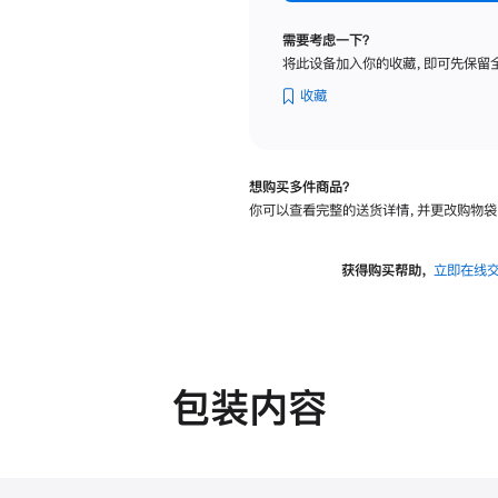
纳
米
需要考虑一下？
纹
将此设备加入你的收藏，即可先保留
理
玻
收藏
璃
面
板
想购买多件商品？
-
你可以查看完整的送货详情，并更改购物袋
VESA
支
架
获得购买帮助，
立即在线
转
换
器
的
分
包装内容
期
付
款
选
项)