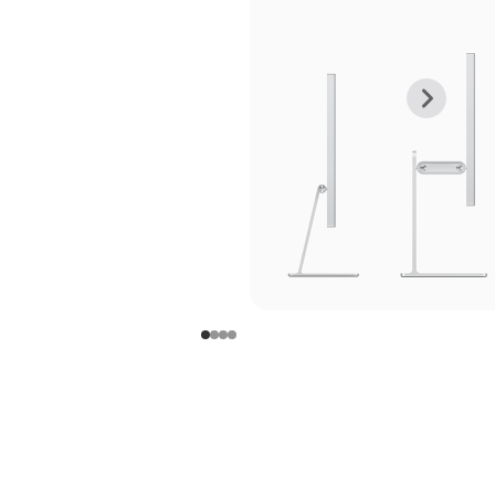
上
下
一
一
张
张
图
图
库
库
图
图
片
片
-
-
支
支
架
架