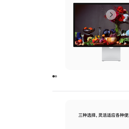
上
下
一
一
张
张
图
图
库
库
图
图
片
片
-
-
玻
玻
璃
璃
三种选择，灵活适应各种使
面
面
板
板