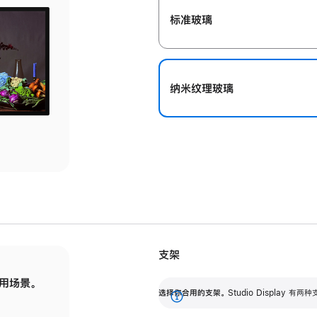
标准玻璃
纳米纹理玻璃
支架
用场景。
标配可调倾斜度的支架，提供 30 度的倾斜度
选
选择你合用的支架。
Studio Display
调节范围。
展