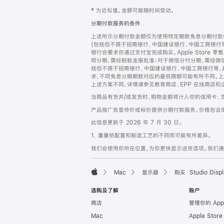
网
脚
‡ 为近似值。金额可能随时间变动。
注
页
分期付款服务的条件
页
上述所示分期付款金额仅为使用特定期数免息分期付款估
脚
(包括但不限于招商银行、中国建设银行、中国工商银行
银行会要求你通过支付宝完成购买。Apple Store 零
呗分期，需经蚂蚁金服批准；对于微信分付分期，需经微信
括但不限于招商银行、中国建设银行、中国工商银行等，
求，不同免息分期期数对应的最低限额可能有所不同。上述分
上述方案不同，详情请参见教育商店、EPP 在线商店和
当商品有货并/或发货时，购物金额将计入你的信用卡、
产品按广告宣传价或标价提供分期付款服务。价格包含
此信息更新于 2026 年 7 月 30 日。
1. 重量依配置和制造工艺的不同而可能有所差异。
我们会使用你所在位置，为你更快显示送货选项。我们通过你
Mac
显示器
购买 Studio Displ
Apple
选购及了解
账户
商店
管理你的 App
Mac
Apple Stor