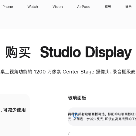
iPhone
Watch
Vision
AirPods
家居
娱乐
购买 Studio Display
桌上视角功能的 1200 万像素 Center Stage 摄像头、录音棚
玻璃面板
，可减少使用
纳米纹理玻璃面板可进一步减少反光，即使在
两种抗反射玻璃面板可选。
标配的玻璃面板经
。
有高亮光源的场所使用，也能保持出色画质。
展
光，从而进一步减少反光，即使在高亮光源的工
开