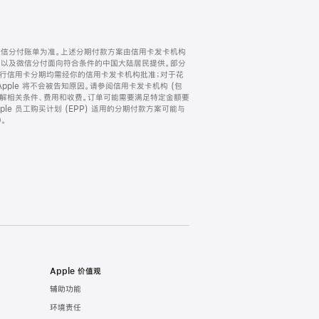
微信分付账单为准。上述分期付款方案由信用卡发卡机构
) 以及微信分付面向符合条件的中国大陆居民提供。部分
家。所有银行信用卡分期均需经你的信用卡发卡机构批准；对于花
ple 将不会被告知原因。请参阅信用卡发卡机构 (包
了解相关条件、费用和收费。订单可能需要满足特定金额要
e 员工购买计划 (EPP) 适用的分期付款方案可能与
。
Apple 价值观
辅助功能
环境责任