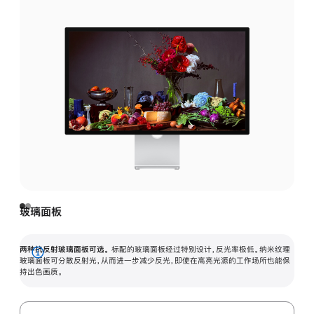
玻璃面板
两种抗反射玻璃面板可选。
标配的玻璃面板经过特别设计，反光率极低。纳米纹理
展
玻璃面板可分散反射光，从而进一步减少反光，即使在高亮光源的工作场所也能保
持出色画质。
开