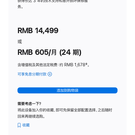
务
获得长达 3 年的技术支持和意外损坏保修服
务。
计
划
(适
RMB 14,499
用
于
或
Studio
RMB 605/月 (24 期)
Display
含增值税及其他法定税费
：约 RMB 1,678
脚
‡。
注
可享免息分期付款
(Studio
Display
-
添加到购物袋
纳
米
需要考虑一下？
纹
将此设备加入你的收藏，即可先保留全部配置选择，之后随时
理
回来再继续选购。
玻
璃
收藏
面