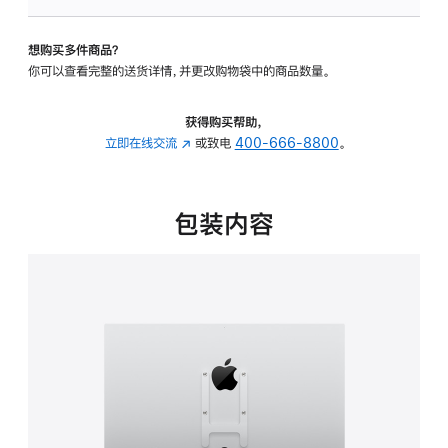
板
-
想购买多件商品？
VESA
你可以查看完整的送货详情，并更改购物袋中的商品数量。
支
架
转
获得购买帮助，
换
立即在线交流
(在
或致电
400-666-8800
。
器
新
的
窗
分
口
包装内容
期
中
付
打
款
开)
选
项)