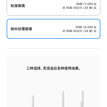
RMB 11,999
起
标准玻璃
或 RMB 500/月 (24 期) 起
RMB 14,499
起
纳米纹理玻璃
或 RMB 605/月 (24 期) 起
三种选择，灵活适应各种使用场景。
标