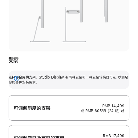
支架
选择你合用的支架。
Studio Display 有两种支架和一种支架转换器可选，以满足
展
你的各种安装需求。
开
RMB 14,499
可调倾斜度的支架
或 RMB 605/月 (24 期) 起
RMB 17,499
可调倾斜度及高‍度的支‍架