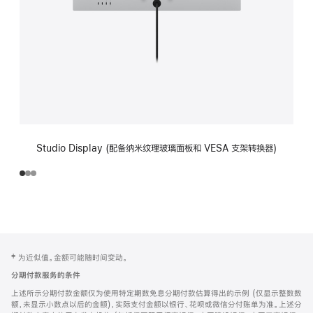
Studio Display (配备纳米纹理玻璃面板和 VESA 支架转换器)
网
脚
‡ 为近似值。金额可能随时间变动。
注
页
分期付款服务的条件
页
上述所示分期付款金额仅为使用特定期数免息分期付款估算得出的示例 (仅显示整数数
脚
额，未显示小数点以后的金额)，实际支付金额以银行、花呗或微信分付账单为准。上述分