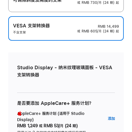
或 RMB 730/月 (24 期) 起
VESA 支架转换器
RMB 14,499
或 RMB 605/月 (24 期) 起
不含支架
Studio Display - 纳米纹理玻璃面板 - VESA
支架转换器
是否要添加 AppleCare+ 服务计划？
AppleCare+ 服务计划 (适用于 Studio
AppleC
添加
Display)
服
RMB 1,249
或
RMB 53/月 (24 期)