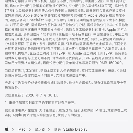
期付款方案由信用卡发卡机构 (包括但不限于招商银行、中国建设银行、中国工商银行
等，具体支持分期付款服务的可选择银行及对应分期付款方案请见付款页面)、蚂蚁金服
(花呗) 以及微信分付面向符合条件的中国大陆居民提供。部分银行会要求你通过支付
宝完成购买。Apple Store 零售店的分期付款方案可能与 Apple Store 在线商店不
同，请到店咨询 Specialist 专家。所有银行信用卡分期均需经你的信用卡发卡机构批
准；对于花呗分期，需经蚂蚁金服批准；对于微信分付分期，需经微信分付批准。如果你选
择的分期付款方案未获得信用卡发卡机构、蚂蚁金服或微信分付的批准，Apple 将不会
被告知原因。请参阅信用卡发卡机构 (包括但不限于招商银行、中国建设银行、中国工商
银行等，具体支持分期付款服务的可选择银行请见付款页面) 网站、支付宝网站和微信
分付服务页面，了解相关条件、费用和收费。订单可能需要满足特定金额要求，不同免息
分期期数对应的最低限额可能有所不同。上述分期付款服务只适用于个人消费者。企业
和教育机构客户、企业员工购买计划 (EPP) 和 Apple 员工购买计划 (EPP) 适用的分
期付款方案可能与上述方案不同，详情请参见教育商店、EPP 在线商店和企业商店。公
司信用卡无资格申请分期。招商银行分期付款单笔订单最高限额为 RMB 150000。
当商品有货并/或发货时，购物金额将计入你的信用卡、支付宝或微信分付账单。相关财
务费用将显示在你的信用卡对账单、支付宝或微信账户中。
产品按广告宣传价或标价提供分期付款服务。价格包含增值税。所有订单均可享受免费
送货服务。
此信息更新于 2026 年 7 月 30 日。
1. 重量依配置和制造工艺的不同而可能有所差异。
我们会使用你所在位置，为你更快显示送货选项。我们通过你的 IP 地址，或者你在上次
访问 Apple 网站时输入的位置信息，找到了你的位置。
Mac
显示器
购买 Studio Display