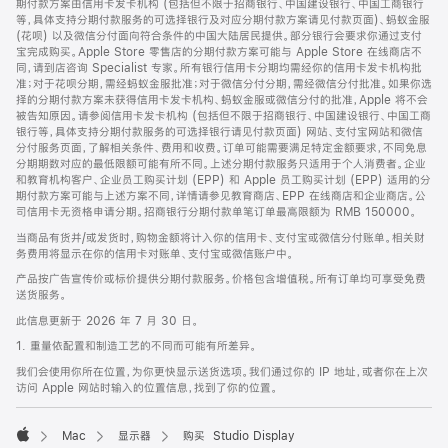
期付款方案由信用卡发卡机构 (包括但不限于招商银行、中国建设银行、中国工商银行
等，具体支持分期付款服务的可选择银行及对应分期付款方案请见付款页面)、蚂蚁金服
(花呗) 以及微信分付面向符合条件的中国大陆居民提供。部分银行会要求你通过支付
宝完成购买。Apple Store 零售店的分期付款方案可能与 Apple Store 在线商店不
同，请到店咨询 Specialist 专家。所有银行信用卡分期均需经你的信用卡发卡机构批
准；对于花呗分期，需经蚂蚁金服批准；对于微信分付分期，需经微信分付批准。如果你选
择的分期付款方案未获得信用卡发卡机构、蚂蚁金服或微信分付的批准，Apple 将不会
被告知原因。请参阅信用卡发卡机构 (包括但不限于招商银行、中国建设银行、中国工商
银行等，具体支持分期付款服务的可选择银行请见付款页面) 网站、支付宝网站和微信
分付服务页面，了解相关条件、费用和收费。订单可能需要满足特定金额要求，不同免息
分期期数对应的最低限额可能有所不同。上述分期付款服务只适用于个人消费者。企业
和教育机构客户、企业员工购买计划 (EPP) 和 Apple 员工购买计划 (EPP) 适用的分
期付款方案可能与上述方案不同，详情请参见教育商店、EPP 在线商店和企业商店。公
司信用卡无资格申请分期。招商银行分期付款单笔订单最高限额为 RMB 150000。
当商品有货并/或发货时，购物金额将计入你的信用卡、支付宝或微信分付账单。相关财
务费用将显示在你的信用卡对账单、支付宝或微信账户中。
产品按广告宣传价或标价提供分期付款服务。价格包含增值税。所有订单均可享受免费
送货服务。
此信息更新于 2026 年 7 月 30 日。
1. 重量依配置和制造工艺的不同而可能有所差异。
我们会使用你所在位置，为你更快显示送货选项。我们通过你的 IP 地址，或者你在上次
访问 Apple 网站时输入的位置信息，找到了你的位置。
Mac
显示器
购买 Studio Display