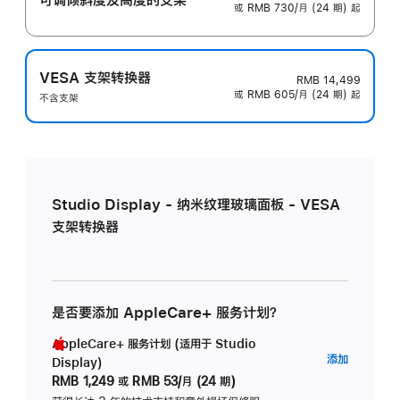
或 RMB 730/月 (24 期) 起
VESA 支架转换器
RMB 14,499
或 RMB 605/月 (24 期) 起
不含支架
Studio Display - 纳米纹理玻璃面板 - VESA
支架转换器
是否要添加 AppleCare+ 服务计划？
AppleCare+ 服务计划 (适用于 Studio
AppleC
添加
Display)
服
RMB 1,249
或
RMB 53/月 (24 期)