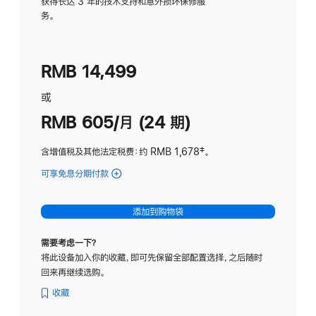
务
获得长达 3 年的技术支持和意外损坏保修服
务。
计
划
(适
RMB 14,499
用
于
或
Studio
RMB 605/月 (24 期)
Display
含增值税及其他法定税费
：约 RMB 1,678
脚
‡。
注
可享免息分期付款
(Studio
Display
-
添加到购物袋
纳
米
需要考虑一下？
纹
将此设备加入你的收藏，即可先保留全部配置选择，之后随时
理
回来再继续选购。
玻
璃
收藏
面