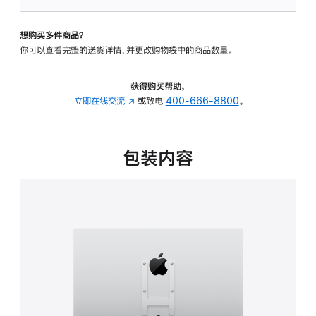
板
-
想购买多件商品？
VESA
你可以查看完整的送货详情，并更改购物袋中的商品数量。
支
架
转
获得购买帮助，
换
立即在线交流
(在
或致电
400-666-8800
。
器
新
的
窗
分
口
包装内容
期
中
付
打
款
开)
选
项)