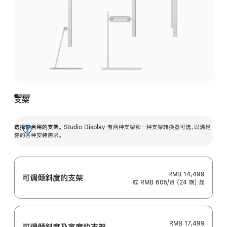
支架
选择你合用的支架。
Studio Display 有两种支架和一种支架转换器可选，以满足
展
你的各种安装需求。
开
RMB 14,499
可调倾斜度的支架
或 RMB 605/月 (24 期) 起
RMB 17,499
可调倾斜度及高‍度的支‍架