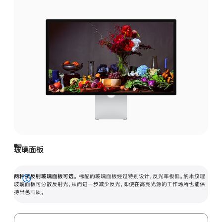
玻璃面板
两种抗反射玻璃面板可选。
标配的玻璃面板经过特别设计，反光率极低。纳米纹理
展
玻璃面板可分散反射光，从而进一步减少反光，即使在高亮光源的工作场所也能保
持出色画质。
开