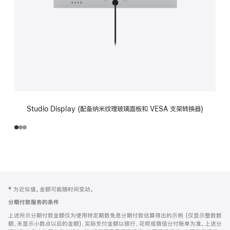
Studio Display (配备纳米纹理玻璃面板和 VESA 支架转换器)
网
脚
‡ 为近似值。金额可能随时间变动。
注
页
分期付款服务的条件
页
上述所示分期付款金额仅为使用特定期数免息分期付款估算得出的示例 (仅显示整数数
脚
额，未显示小数点以后的金额)，实际支付金额以银行、花呗或微信分付账单为准。上述分