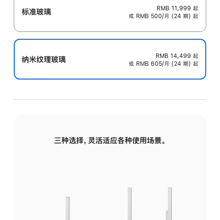
RMB 11,999
起
标准玻璃
或 RMB 500/月 (24 期) 起
RMB 14,499
起
纳米纹理玻璃
或 RMB 605/月 (24 期) 起
三种选择，灵活适应各种使用场景。
标