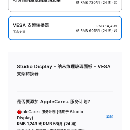
或 RMB 730/月 (24 期) 起
VESA 支架转换器
RMB 14,499
或 RMB 605/月 (24 期) 起
不含支架
Studio Display - 纳米纹理玻璃面板 - VESA
支架转换器
是否要添加 AppleCare+ 服务计划？
AppleCare+ 服务计划 (适用于 Studio
AppleC
添加
Display)
服
RMB 1,249
或
RMB 53/月 (24 期)