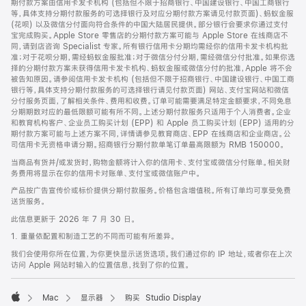
期付款方案由信用卡发卡机构 (包括但不限于招商银行、中国建设银行、中国工商银行
等，具体支持分期付款服务的可选择银行及对应分期付款方案请见付款页面)、蚂蚁金服
(花呗) 以及微信分付面向符合条件的中国大陆居民提供。部分银行会要求你通过支付
宝完成购买。Apple Store 零售店的分期付款方案可能与 Apple Store 在线商店不
同，请到店咨询 Specialist 专家。所有银行信用卡分期均需经你的信用卡发卡机构批
准；对于花呗分期，需经蚂蚁金服批准；对于微信分付分期，需经微信分付批准。如果你选
择的分期付款方案未获得信用卡发卡机构、蚂蚁金服或微信分付的批准，Apple 将不会
被告知原因。请参阅信用卡发卡机构 (包括但不限于招商银行、中国建设银行、中国工商
银行等，具体支持分期付款服务的可选择银行请见付款页面) 网站、支付宝网站和微信
分付服务页面，了解相关条件、费用和收费。订单可能需要满足特定金额要求，不同免息
分期期数对应的最低限额可能有所不同。上述分期付款服务只适用于个人消费者。企业
和教育机构客户、企业员工购买计划 (EPP) 和 Apple 员工购买计划 (EPP) 适用的分
期付款方案可能与上述方案不同，详情请参见教育商店、EPP 在线商店和企业商店。公
司信用卡无资格申请分期。招商银行分期付款单笔订单最高限额为 RMB 150000。
当商品有货并/或发货时，购物金额将计入你的信用卡、支付宝或微信分付账单。相关财
务费用将显示在你的信用卡对账单、支付宝或微信账户中。
产品按广告宣传价或标价提供分期付款服务。价格包含增值税。所有订单均可享受免费
送货服务。
此信息更新于 2026 年 7 月 30 日。
1. 重量依配置和制造工艺的不同而可能有所差异。
我们会使用你所在位置，为你更快显示送货选项。我们通过你的 IP 地址，或者你在上次
访问 Apple 网站时输入的位置信息，找到了你的位置。
Mac
显示器
购买 Studio Display