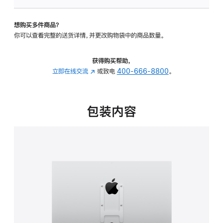
板
-
想购买多件商品？
VESA
你可以查看完整的送货详情，并更改购物袋中的商品数量。
支
架
转
获得购买帮助，
换
立即在线交流
(在
或致电
400-666-8800
。
器
新
的
窗
分
口
包装内容
期
中
付
打
款
开)
选
项)