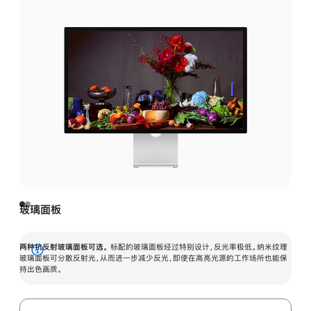
玻璃面板
两种抗反射玻璃面板可选。
标配的玻璃面板经过特别设计，反光率极低。纳米纹理
展
玻璃面板可分散反射光，从而进一步减少反光，即使在高亮光源的工作场所也能保
持出色画质。
开