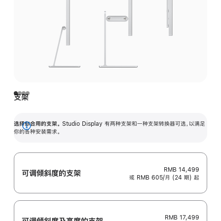
支架
选择你合用的支架。
Studio Display 有两种支架和一种支架转换器可选，以满足
展
你的各种安装需求。
开
RMB 14,499
可调倾斜度的支架
或 RMB 605/月 (24 期) 起
RMB 17,499
可调倾斜度及高‍度的支‍架