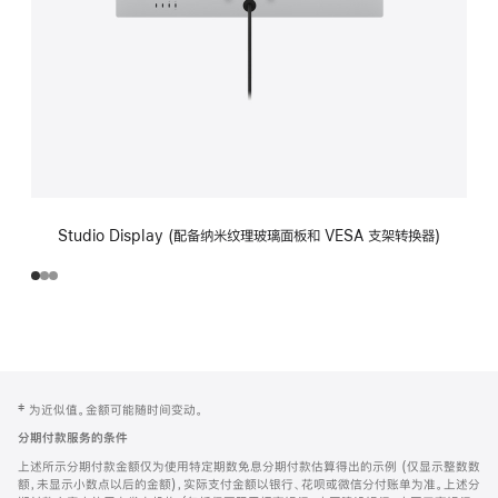
Studio Display (配备纳米纹理玻璃面板和 VESA 支架转换器)
网
脚
‡ 为近似值。金额可能随时间变动。
注
页
分期付款服务的条件
页
上述所示分期付款金额仅为使用特定期数免息分期付款估算得出的示例 (仅显示整数数
脚
额，未显示小数点以后的金额)，实际支付金额以银行、花呗或微信分付账单为准。上述分