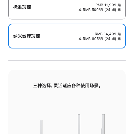
RMB 11,999
起
标准玻璃
或 RMB 500/月 (24 期) 起
RMB 14,499
起
纳米纹理玻璃
或 RMB 605/月 (24 期) 起
三种选择，灵活适应各种使用场景。
标