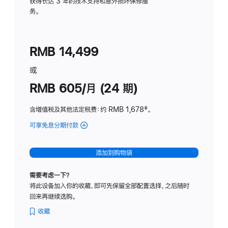
务
获得长达 3 年的技术支持和意外损坏保修服
务。
计
划
(适
RMB 14,499
用
于
或
Studio
RMB 605/月 (24 期)
Display
含增值税及其他法定税费
：约 RMB 1,678
脚
‡。
注
可享免息分期付款
(Studio
Display
-
添加到购物袋
纳
米
需要考虑一下？
纹
将此设备加入你的收藏，即可先保留全部配置选择，之后随时
理
回来再继续选购。
玻
璃
收藏
面