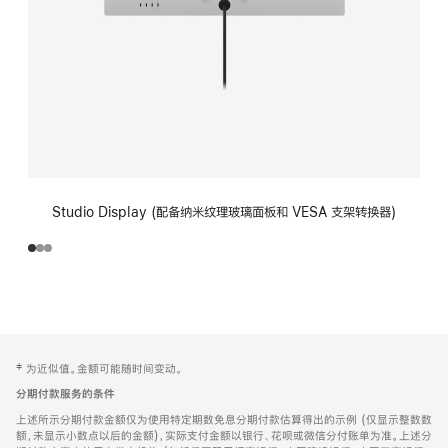
Studio Display (配备纳米纹理玻璃面板和 VESA 支架转换器)
网
脚
‡ 为近似值。金额可能随时间变动。
注
页
分期付款服务的条件
页
上述所示分期付款金额仅为使用特定期数免息分期付款估算得出的示例 (仅显示整数数
脚
额，未显示小数点以后的金额)，实际支付金额以银行、花呗或微信分付账单为准。上述分