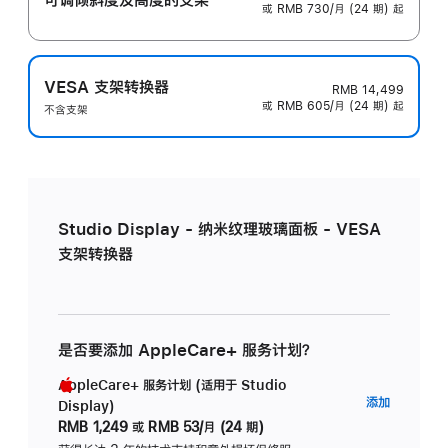
或 RMB 730/月 (24 期) 起
VESA 支架转换器
RMB 14,499
或 RMB 605/月 (24 期) 起
不含支架
Studio Display - 纳米纹理玻璃面板 - VESA
支架转换器
是否要添加 AppleCare+ 服务计划？
AppleCare+ 服务计划 (适用于 Studio
AppleC
添加
Display)
服
RMB 1,249
或
RMB 53/月 (24 期)