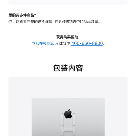
板
-
想购买多件商品？
VESA
你可以查看完整的送货详情，并更改购物袋中的商品数量。
支
架
转
获得购买帮助，
换
立即在线交流
(在
或致电
400-666-8800
。
器
新
的
窗
分
口
包装内容
期
中
付
打
款
开)
选
项)