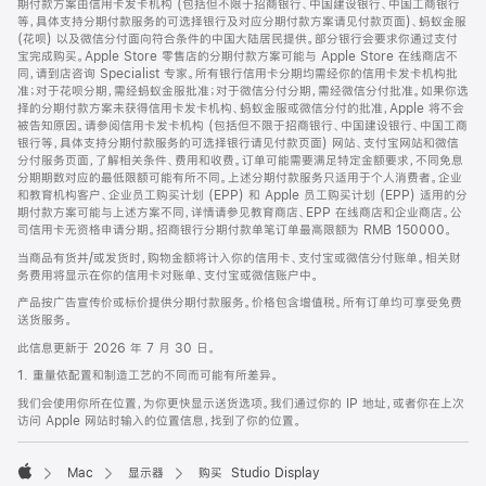
期付款方案由信用卡发卡机构 (包括但不限于招商银行、中国建设银行、中国工商银行
等，具体支持分期付款服务的可选择银行及对应分期付款方案请见付款页面)、蚂蚁金服
(花呗) 以及微信分付面向符合条件的中国大陆居民提供。部分银行会要求你通过支付
宝完成购买。Apple Store 零售店的分期付款方案可能与 Apple Store 在线商店不
同，请到店咨询 Specialist 专家。所有银行信用卡分期均需经你的信用卡发卡机构批
准；对于花呗分期，需经蚂蚁金服批准；对于微信分付分期，需经微信分付批准。如果你选
择的分期付款方案未获得信用卡发卡机构、蚂蚁金服或微信分付的批准，Apple 将不会
被告知原因。请参阅信用卡发卡机构 (包括但不限于招商银行、中国建设银行、中国工商
银行等，具体支持分期付款服务的可选择银行请见付款页面) 网站、支付宝网站和微信
分付服务页面，了解相关条件、费用和收费。订单可能需要满足特定金额要求，不同免息
分期期数对应的最低限额可能有所不同。上述分期付款服务只适用于个人消费者。企业
和教育机构客户、企业员工购买计划 (EPP) 和 Apple 员工购买计划 (EPP) 适用的分
期付款方案可能与上述方案不同，详情请参见教育商店、EPP 在线商店和企业商店。公
司信用卡无资格申请分期。招商银行分期付款单笔订单最高限额为 RMB 150000。
当商品有货并/或发货时，购物金额将计入你的信用卡、支付宝或微信分付账单。相关财
务费用将显示在你的信用卡对账单、支付宝或微信账户中。
产品按广告宣传价或标价提供分期付款服务。价格包含增值税。所有订单均可享受免费
送货服务。
此信息更新于 2026 年 7 月 30 日。
1. 重量依配置和制造工艺的不同而可能有所差异。
我们会使用你所在位置，为你更快显示送货选项。我们通过你的 IP 地址，或者你在上次
访问 Apple 网站时输入的位置信息，找到了你的位置。
Mac
显示器
购买 Studio Display