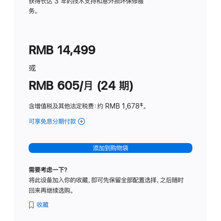
务
获得长达 3 年的技术支持和意外损坏保修服
务。
计
划
(适
RMB 14,499
用
于
或
Studio
RMB 605/月 (24 期)
Display
含增值税及其他法定税费
：约 RMB 1,678
脚
‡。
注
可享免息分期付款
(Studio
Display
-
添加到购物袋
纳
米
需要考虑一下？
纹
将此设备加入你的收藏，即可先保留全部配置选择，之后随时
理
回来再继续选购。
玻
璃
收藏
面