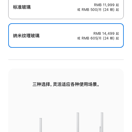
RMB 11,999
起
标准玻璃
或 RMB 500/月 (24 期) 起
RMB 14,499
起
纳米纹理玻璃
或 RMB 605/月 (24 期) 起
三种选择，灵活适应各种使用场景。
标