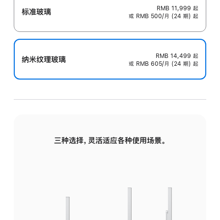
RMB 11,999
起
标准玻璃
或 RMB 500/月 (24 期) 起
RMB 14,499
起
纳米纹理玻璃
或 RMB 605/月 (24 期) 起
三种选择，灵活适应各种使用场景。
标