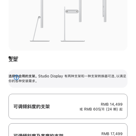
支架
选择你合用的支架。
Studio Display 有两种支架和一种支架转换器可选，以满足
展
你的各种安装需求。
开
RMB 14,499
可调倾斜度的支架
或 RMB 605/月 (24 期) 起
RMB 17,499
可调倾斜度及高‍度的支‍架