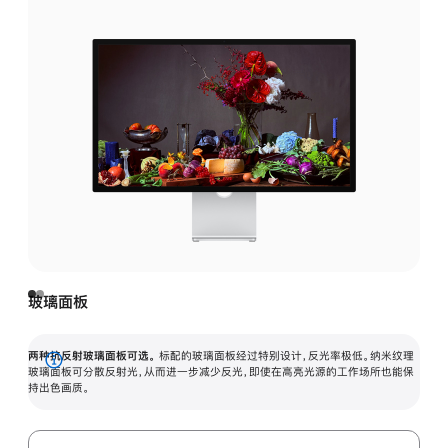
玻璃面板
两种抗反射玻璃面板可选。
标配的玻璃面板经过特别设计，反光率极低。纳米纹理
展
玻璃面板可分散反射光，从而进一步减少反光，即使在高亮光源的工作场所也能保
持出色画质。
开