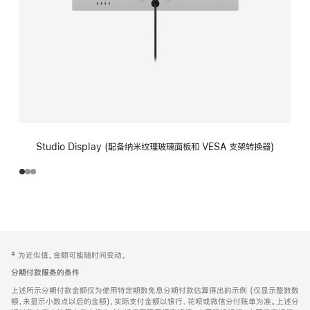
Studio Display (配备纳米纹理玻璃面板和 VESA 支架转换器)
网
脚
‡ 为近似值。金额可能随时间变动。
注
页
分期付款服务的条件
页
上述所示分期付款金额仅为使用特定期数免息分期付款估算得出的示例 (仅显示整数数
脚
额，未显示小数点以后的金额)，实际支付金额以银行、花呗或微信分付账单为准。上述分