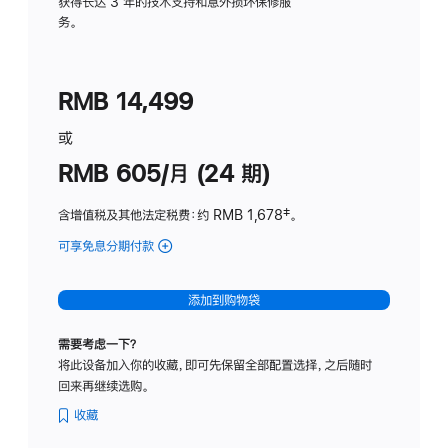
务
获得长达 3 年的技术支持和意外损坏保修服
务。
计
划
(适
RMB 14,499
用
于
或
Studio
RMB 605/月 (24 期)
Display
含增值税及其他法定税费
：约 RMB 1,678
脚
‡。
注
可享免息分期付款
(Studio
Display
-
添加到购物袋
纳
米
需要考虑一下？
纹
将此设备加入你的收藏，即可先保留全部配置选择，之后随时
理
回来再继续选购。
玻
璃
收藏
面