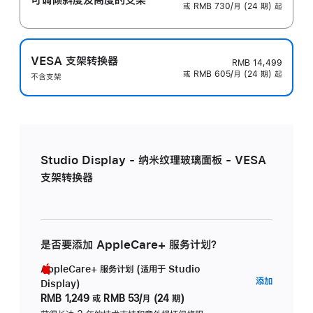
或 RMB 730/月 (24 期) 起
VESA 支架转换器
RMB 14,499
或 RMB 605/月 (24 期) 起
不含支架
Studio Display - 纳米纹理玻璃面板 - VESA
支架转换器
是否要添加 AppleCare+ 服务计划？
AppleCare+ 服务计划 (适用于 Studio
AppleC
添加
Display)
服
RMB 1,249
或
RMB 53/月 (24 期)