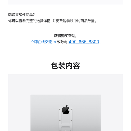
板
-
想购买多件商品？
VESA
你可以查看完整的送货详情，并更改购物袋中的商品数量。
支
架
转
获得购买帮助，
换
立即在线交流
(在
或致电
400-666-8800
。
器
新
的
窗
分
口
包装内容
期
中
付
打
款
开)
选
项)