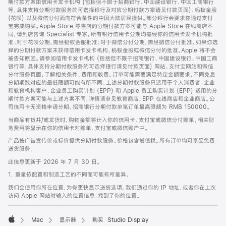
期付款方案由信用卡发卡机构 (包括但不限于招商银行、中国建设银行、中国工商银行
等，具体支持分期付款服务的可选择银行及对应分期付款方案请见付款页面)、蚂蚁金服
(花呗) 以及微信分付面向符合条件的中国大陆居民提供。部分银行会要求你通过支付
宝完成购买。Apple Store 零售店的分期付款方案可能与 Apple Store 在线商店不
同，请到店咨询 Specialist 专家。所有银行信用卡分期均需经你的信用卡发卡机构批
准；对于花呗分期，需经蚂蚁金服批准；对于微信分付分期，需经微信分付批准。如果你选
择的分期付款方案未获得信用卡发卡机构、蚂蚁金服或微信分付的批准，Apple 将不会
被告知原因。请参阅信用卡发卡机构 (包括但不限于招商银行、中国建设银行、中国工商
银行等，具体支持分期付款服务的可选择银行请见付款页面) 网站、支付宝网站和微信
分付服务页面，了解相关条件、费用和收费。订单可能需要满足特定金额要求，不同免息
分期期数对应的最低限额可能有所不同。上述分期付款服务只适用于个人消费者。企业
和教育机构客户、企业员工购买计划 (EPP) 和 Apple 员工购买计划 (EPP) 适用的分
期付款方案可能与上述方案不同，详情请参见教育商店、EPP 在线商店和企业商店。公
司信用卡无资格申请分期。招商银行分期付款单笔订单最高限额为 RMB 150000。
当商品有货并/或发货时，购物金额将计入你的信用卡、支付宝或微信分付账单。相关财
务费用将显示在你的信用卡对账单、支付宝或微信账户中。
产品按广告宣传价或标价提供分期付款服务。价格包含增值税。所有订单均可享受免费
送货服务。
此信息更新于 2026 年 7 月 30 日。
1. 重量依配置和制造工艺的不同而可能有所差异。
我们会使用你所在位置，为你更快显示送货选项。我们通过你的 IP 地址，或者你在上次
访问 Apple 网站时输入的位置信息，找到了你的位置。
Mac
显示器
购买 Studio Display