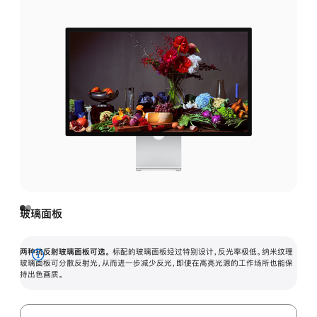
玻璃面板
两种抗反射玻璃面板可选。
标配的玻璃面板经过特别设计，反光率极低。纳米纹理
展
玻璃面板可分散反射光，从而进一步减少反光，即使在高亮光源的工作场所也能保
持出色画质。
开