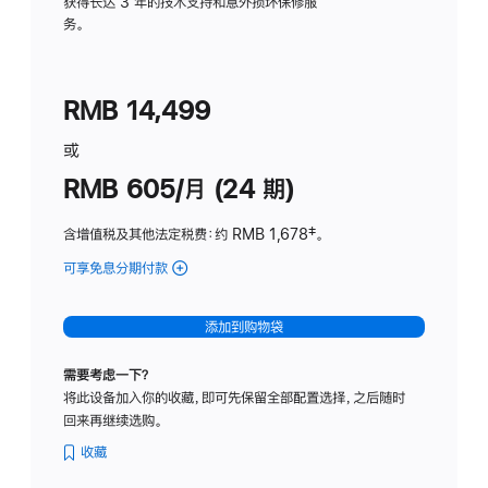
务
获得长达 3 年的技术支持和意外损坏保修服
务。
计
划
(适
RMB 14,499
用
于
或
Studio
RMB 605/月 (24 期)
Display
含增值税及其他法定税费
：约 RMB 1,678
脚
‡。
注
可享免息分期付款
(Studio
Display
-
添加到购物袋
纳
米
需要考虑一下？
纹
将此设备加入你的收藏，即可先保留全部配置选择，之后随时
理
回来再继续选购。
玻
璃
收藏
面