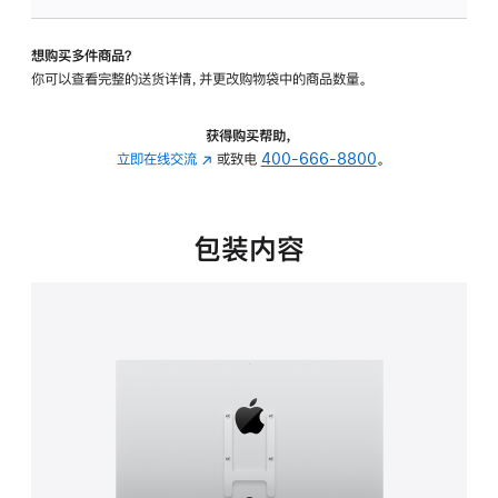
板
-
想购买多件商品？
VESA
你可以查看完整的送货详情，并更改购物袋中的商品数量。
支
架
转
获得购买帮助，
换
立即在线交流
(在
或致电
400-666-8800
。
器
新
的
窗
分
口
包装内容
期
中
付
打
款
开)
选
项)