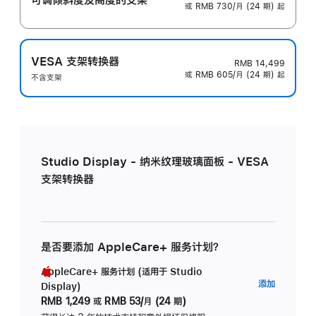
或 RMB 730/月 (24 期) 起
VESA 支架转换器
RMB 14,499
或 RMB 605/月 (24 期) 起
不含支架
Studio Display - 纳米纹理玻璃面板 - VESA
支架转换器
是否要添加 AppleCare+ 服务计划？
AppleCare+ 服务计划 (适用于 Studio
AppleC
添加
Display)
服
RMB 1,249
或
RMB 53/月 (24 期)