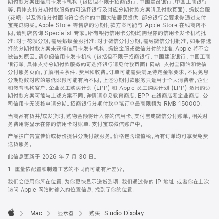
期付款方案由信用卡发卡机构 (包括但不限于招商银行、中国建设银行、中国工商银行
等，具体支持分期付款服务的可选择银行及对应分期付款方案请见付款页面)、蚂蚁金服
(花呗) 以及微信分付面向符合条件的中国大陆居民提供。部分银行会要求你通过支付
宝完成购买。Apple Store 零售店的分期付款方案可能与 Apple Store 在线商店不
同，请到店咨询 Specialist 专家。所有银行信用卡分期均需经你的信用卡发卡机构批
准；对于花呗分期，需经蚂蚁金服批准；对于微信分付分期，需经微信分付批准。如果你选
择的分期付款方案未获得信用卡发卡机构、蚂蚁金服或微信分付的批准，Apple 将不会
被告知原因。请参阅信用卡发卡机构 (包括但不限于招商银行、中国建设银行、中国工商
银行等，具体支持分期付款服务的可选择银行请见付款页面) 网站、支付宝网站和微信
分付服务页面，了解相关条件、费用和收费。订单可能需要满足特定金额要求，不同免息
分期期数对应的最低限额可能有所不同。上述分期付款服务只适用于个人消费者。企业
和教育机构客户、企业员工购买计划 (EPP) 和 Apple 员工购买计划 (EPP) 适用的分
期付款方案可能与上述方案不同，详情请参见教育商店、EPP 在线商店和企业商店。公
司信用卡无资格申请分期。招商银行分期付款单笔订单最高限额为 RMB 150000。
当商品有货并/或发货时，购物金额将计入你的信用卡、支付宝或微信分付账单。相关财
务费用将显示在你的信用卡对账单、支付宝或微信账户中。
产品按广告宣传价或标价提供分期付款服务。价格包含增值税。所有订单均可享受免费
送货服务。
此信息更新于 2026 年 7 月 30 日。
1. 重量依配置和制造工艺的不同而可能有所差异。
我们会使用你所在位置，为你更快显示送货选项。我们通过你的 IP 地址，或者你在上次
访问 Apple 网站时输入的位置信息，找到了你的位置。
Mac
显示器
购买 Studio Display