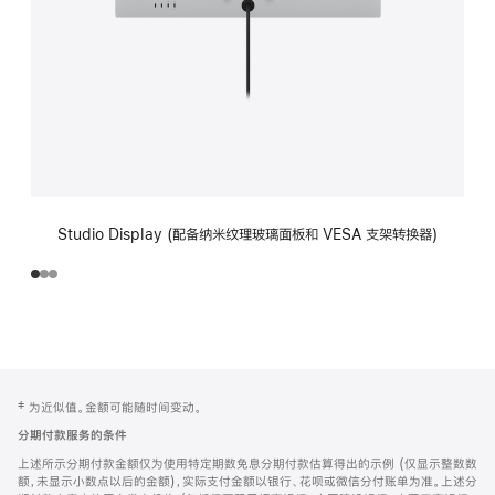
Studio Display (配备纳米纹理玻璃面板和 VESA 支架转换器)
网
脚
‡ 为近似值。金额可能随时间变动。
注
页
分期付款服务的条件
页
上述所示分期付款金额仅为使用特定期数免息分期付款估算得出的示例 (仅显示整数数
脚
额，未显示小数点以后的金额)，实际支付金额以银行、花呗或微信分付账单为准。上述分