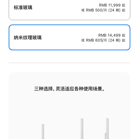
RMB 11,999
起
标准玻璃
或 RMB 500/月 (24 期) 起
RMB 14,499
起
纳米纹理玻璃
或 RMB 605/月 (24 期) 起
三种选择，灵活适应各种使用场景。
标