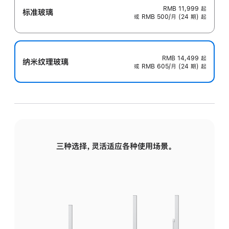
RMB 11,999
起
标准玻璃
或 RMB 500/月 (24 期) 起
RMB 14,499
起
纳米纹理玻璃
或 RMB 605/月 (24 期) 起
三种选择，灵活适应各种使用场景。
标