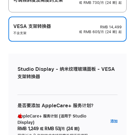
或 RMB 730/月 (24 期) 起
VESA 支架转换器
RMB 14,499
或 RMB 605/月 (24 期) 起
不含支架
Studio Display - 纳米纹理玻璃面板 - VESA
支架转换器
是否要添加 AppleCare+ 服务计划？
AppleCare+ 服务计划 (适用于 Studio
AppleC
添加
Display)
服
RMB 1,249
或
RMB 53/月 (24 期)