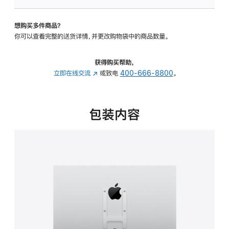
板
-
想购买多件商品？
VESA
你可以查看完整的送货详情，并更改购物袋中的商品数量。
支
架
转
获得购买帮助，
换
立即在线交流
(在
或致电
400-666-8800
。
器
新
的
窗
分
口
包装内容
期
中
付
打
款
开)
选
项)