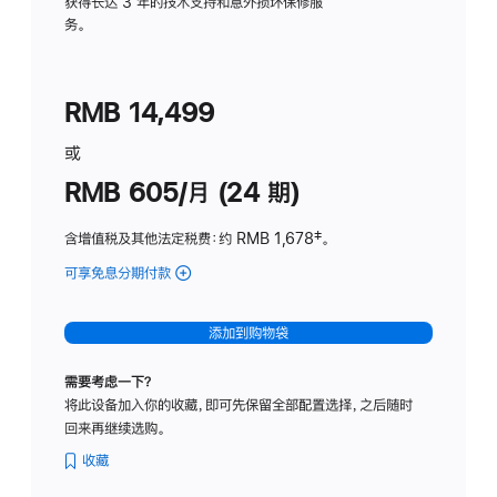
务
获得长达 3 年的技术支持和意外损坏保修服
务。
计
划
(适
RMB 14,499
用
于
或
Studio
RMB 605/月 (24 期)
Display
含增值税及其他法定税费
：约 RMB 1,678
脚
‡。
注
可享免息分期付款
(Studio
Display
-
添加到购物袋
纳
米
需要考虑一下？
纹
将此设备加入你的收藏，即可先保留全部配置选择，之后随时
理
回来再继续选购。
玻
璃
收藏
面