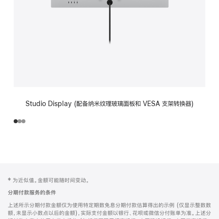
Studio Display (配备纳米纹理玻璃面板和 VESA 支架转换器)
网
脚
‡ 为近似值。金额可能随时间变动。
注
页
分期付款服务的条件
页
上述所示分期付款金额仅为使用特定期数免息分期付款估算得出的示例 (仅显示整数数
脚
额，未显示小数点以后的金额)，实际支付金额以银行、花呗或微信分付账单为准。上述分