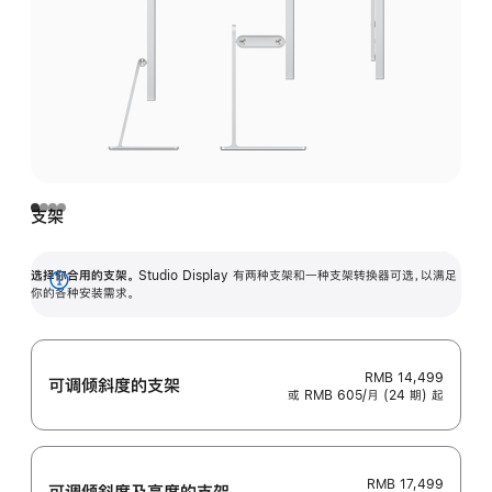
支架
选择你合用的支架。
Studio Display 有两种支架和一种支架转换器可选，以满足
展
你的各种安装需求。
开
RMB 14,499
可调倾斜度的支架
或 RMB 605/月 (24 期) 起
RMB 17,499
可调倾斜度及高‍度的支‍架