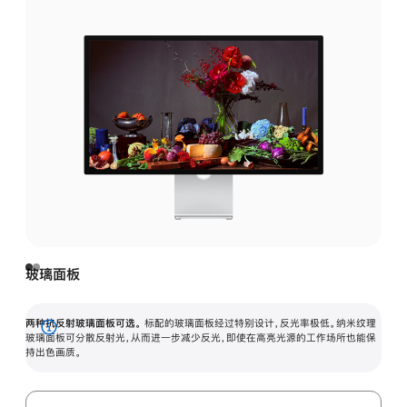
玻璃面板
两种抗反射玻璃面板可选。
标配的玻璃面板经过特别设计，反光率极低。纳米纹理
展
玻璃面板可分散反射光，从而进一步减少反光，即使在高亮光源的工作场所也能保
持出色画质。
开