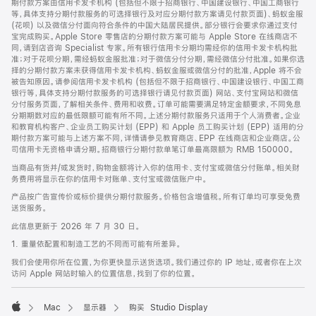
期付款方案由信用卡发卡机构 (包括但不限于招商银行、中国建设银行、中国工商银行
等，具体支持分期付款服务的可选择银行及对应分期付款方案请见付款页面)、蚂蚁金服
(花呗) 以及微信分付面向符合条件的中国大陆居民提供。部分银行会要求你通过支付
宝完成购买。Apple Store 零售店的分期付款方案可能与 Apple Store 在线商店不
同，请到店咨询 Specialist 专家。所有银行信用卡分期均需经你的信用卡发卡机构批
准；对于花呗分期，需经蚂蚁金服批准；对于微信分付分期，需经微信分付批准。如果你选
择的分期付款方案未获得信用卡发卡机构、蚂蚁金服或微信分付的批准，Apple 将不会
被告知原因。请参阅信用卡发卡机构 (包括但不限于招商银行、中国建设银行、中国工商
银行等，具体支持分期付款服务的可选择银行请见付款页面) 网站、支付宝网站和微信
分付服务页面，了解相关条件、费用和收费。订单可能需要满足特定金额要求，不同免息
分期期数对应的最低限额可能有所不同。上述分期付款服务只适用于个人消费者。企业
和教育机构客户、企业员工购买计划 (EPP) 和 Apple 员工购买计划 (EPP) 适用的分
期付款方案可能与上述方案不同，详情请参见教育商店、EPP 在线商店和企业商店。公
司信用卡无资格申请分期。招商银行分期付款单笔订单最高限额为 RMB 150000。
当商品有货并/或发货时，购物金额将计入你的信用卡、支付宝或微信分付账单。相关财
务费用将显示在你的信用卡对账单、支付宝或微信账户中。
产品按广告宣传价或标价提供分期付款服务。价格包含增值税。所有订单均可享受免费
送货服务。
此信息更新于 2026 年 7 月 30 日。
1. 重量依配置和制造工艺的不同而可能有所差异。
我们会使用你所在位置，为你更快显示送货选项。我们通过你的 IP 地址，或者你在上次
访问 Apple 网站时输入的位置信息，找到了你的位置。
Mac
显示器
购买 Studio Display