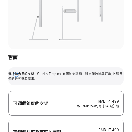
支架
选择你合用的支架。
Studio Display 有两种支架和一种支架转换器可选，以满足
展
你的各种安装需求。
开
RMB 14,499
可调倾斜度的支架
或 RMB 605/月 (24 期) 起
RMB 17,499
可调倾斜度及高‍度的支‍架