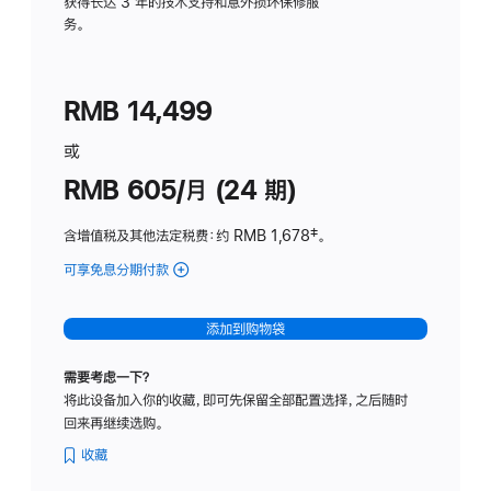
务
获得长达 3 年的技术支持和意外损坏保修服
务。
计
划
(适
RMB 14,499
用
于
或
Studio
RMB 605/月 (24 期)
Display
含增值税及其他法定税费
：约 RMB 1,678
脚
‡。
注
可享免息分期付款
(Studio
Display
-
添加到购物袋
纳
米
需要考虑一下？
纹
将此设备加入你的收藏，即可先保留全部配置选择，之后随时
理
回来再继续选购。
玻
璃
收藏
面