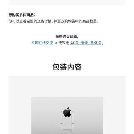
板
-
想购买多件商品？
VESA
你可以查看完整的送货详情，并更改购物袋中的商品数量。
支
架
转
获得购买帮助，
换
立即在线交流
(在
或致电
400-666-8800
。
器
新
的
窗
分
口
包装内容
期
中
付
打
款
开)
选
项)