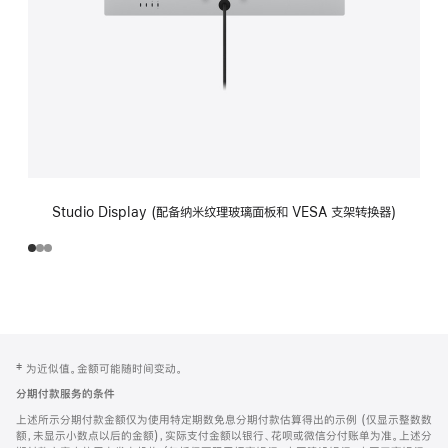
Studio Display (配备纳米纹理玻璃面板和 VESA 支架转换器)
网
脚
‡ 为近似值。金额可能随时间变动。
注
页
分期付款服务的条件
页
上述所示分期付款金额仅为使用特定期数免息分期付款估算得出的示例 (仅显示整数数
脚
额，未显示小数点以后的金额)，实际支付金额以银行、花呗或微信分付账单为准。上述分