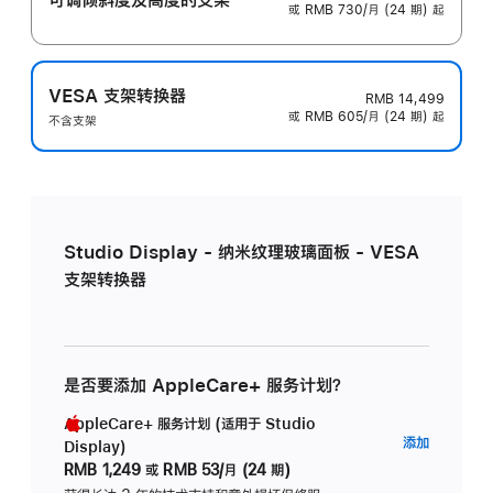
或 RMB 730/月 (24 期) 起
VESA 支架转换器
RMB 14,499
或 RMB 605/月 (24 期) 起
不含支架
Studio Display - 纳米纹理玻璃面板 - VESA
支架转换器
是否要添加 AppleCare+ 服务计划？
AppleCare+ 服务计划 (适用于 Studio
AppleC
添加
Display)
服
RMB 1,249
或
RMB 53/月 (24 期)