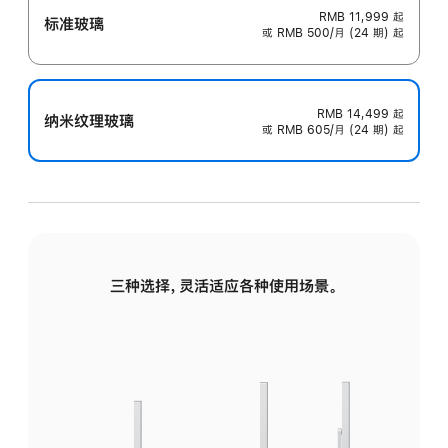
RMB 11,999
起
标准玻璃
或 RMB 500/月 (24 期) 起
RMB 14,499
起
纳米纹理玻璃
或 RMB 605/月 (24 期) 起
三种选择，灵活适应各种使用场景。
标