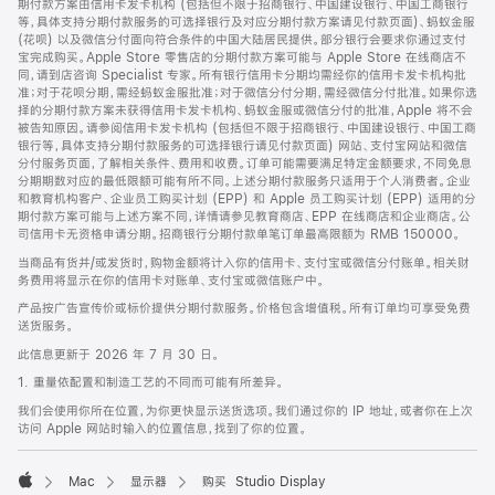
期付款方案由信用卡发卡机构 (包括但不限于招商银行、中国建设银行、中国工商银行
等，具体支持分期付款服务的可选择银行及对应分期付款方案请见付款页面)、蚂蚁金服
(花呗) 以及微信分付面向符合条件的中国大陆居民提供。部分银行会要求你通过支付
宝完成购买。Apple Store 零售店的分期付款方案可能与 Apple Store 在线商店不
同，请到店咨询 Specialist 专家。所有银行信用卡分期均需经你的信用卡发卡机构批
准；对于花呗分期，需经蚂蚁金服批准；对于微信分付分期，需经微信分付批准。如果你选
择的分期付款方案未获得信用卡发卡机构、蚂蚁金服或微信分付的批准，Apple 将不会
被告知原因。请参阅信用卡发卡机构 (包括但不限于招商银行、中国建设银行、中国工商
银行等，具体支持分期付款服务的可选择银行请见付款页面) 网站、支付宝网站和微信
分付服务页面，了解相关条件、费用和收费。订单可能需要满足特定金额要求，不同免息
分期期数对应的最低限额可能有所不同。上述分期付款服务只适用于个人消费者。企业
和教育机构客户、企业员工购买计划 (EPP) 和 Apple 员工购买计划 (EPP) 适用的分
期付款方案可能与上述方案不同，详情请参见教育商店、EPP 在线商店和企业商店。公
司信用卡无资格申请分期。招商银行分期付款单笔订单最高限额为 RMB 150000。
当商品有货并/或发货时，购物金额将计入你的信用卡、支付宝或微信分付账单。相关财
务费用将显示在你的信用卡对账单、支付宝或微信账户中。
产品按广告宣传价或标价提供分期付款服务。价格包含增值税。所有订单均可享受免费
送货服务。
此信息更新于 2026 年 7 月 30 日。
1. 重量依配置和制造工艺的不同而可能有所差异。
我们会使用你所在位置，为你更快显示送货选项。我们通过你的 IP 地址，或者你在上次
访问 Apple 网站时输入的位置信息，找到了你的位置。
Mac
显示器
购买 Studio Display