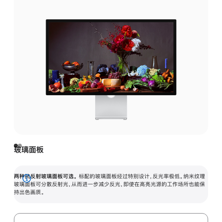
玻璃面板
两种抗反射玻璃面板可选。
标配的玻璃面板经过特别设计，反光率极低。纳米纹理
展
玻璃面板可分散反射光，从而进一步减少反光，即使在高亮光源的工作场所也能保
持出色画质。
开