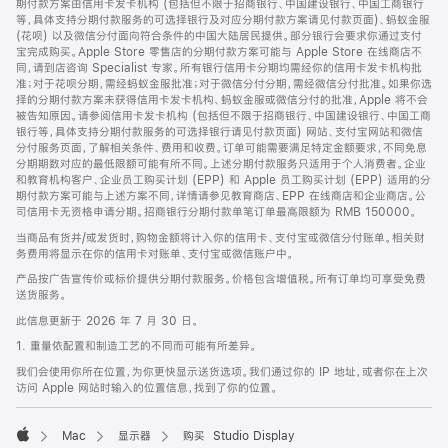
期付款方案由信用卡发卡机构 (包括但不限于招商银行、中国建设银行、中国工商银行
等，具体支持分期付款服务的可选择银行及对应分期付款方案请见付款页面)、蚂蚁金服
(花呗) 以及微信分付面向符合条件的中国大陆居民提供。部分银行会要求你通过支付
宝完成购买。Apple Store 零售店的分期付款方案可能与 Apple Store 在线商店不
同，请到店咨询 Specialist 专家。所有银行信用卡分期均需经你的信用卡发卡机构批
准；对于花呗分期，需经蚂蚁金服批准；对于微信分付分期，需经微信分付批准。如果你选
择的分期付款方案未获得信用卡发卡机构、蚂蚁金服或微信分付的批准，Apple 将不会
被告知原因。请参阅信用卡发卡机构 (包括但不限于招商银行、中国建设银行、中国工商
银行等，具体支持分期付款服务的可选择银行请见付款页面) 网站、支付宝网站和微信
分付服务页面，了解相关条件、费用和收费。订单可能需要满足特定金额要求，不同免息
分期期数对应的最低限额可能有所不同。上述分期付款服务只适用于个人消费者。企业
和教育机构客户、企业员工购买计划 (EPP) 和 Apple 员工购买计划 (EPP) 适用的分
期付款方案可能与上述方案不同，详情请参见教育商店、EPP 在线商店和企业商店。公
司信用卡无资格申请分期。招商银行分期付款单笔订单最高限额为 RMB 150000。
当商品有货并/或发货时，购物金额将计入你的信用卡、支付宝或微信分付账单。相关财
务费用将显示在你的信用卡对账单、支付宝或微信账户中。
产品按广告宣传价或标价提供分期付款服务。价格包含增值税。所有订单均可享受免费
送货服务。
此信息更新于 2026 年 7 月 30 日。
1. 重量依配置和制造工艺的不同而可能有所差异。
我们会使用你所在位置，为你更快显示送货选项。我们通过你的 IP 地址，或者你在上次
访问 Apple 网站时输入的位置信息，找到了你的位置。
Mac
显示器
购买 Studio Display