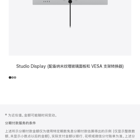
Studio Display (配备纳米纹理玻璃面板和 VESA 支架转换器)
网
脚
‡ 为近似值。金额可能随时间变动。
注
页
分期付款服务的条件
页
上述所示分期付款金额仅为使用特定期数免息分期付款估算得出的示例 (仅显示整数数
脚
额，未显示小数点以后的金额)，实际支付金额以银行、花呗或微信分付账单为准。上述分