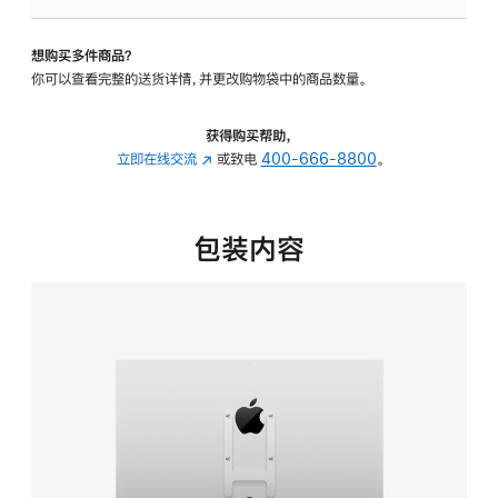
板
-
想购买多件商品？
VESA
你可以查看完整的送货详情，并更改购物袋中的商品数量。
支
架
转
获得购买帮助，
换
立即在线交流
(在
或致电
400-666-8800
。
器
新
的
窗
分
口
包装内容
期
中
付
打
款
开)
选
项)