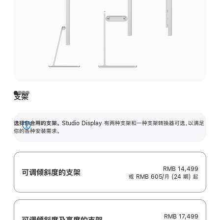
支架
选择你合用的支架。
Studio Display 有两种支架和一种支架转换器可选，以满足
展
你的各种安装需求。
开
RMB 14,499
可调倾斜度的支架
或 RMB 605/月 (24 期) 起
RMB 17,499
可调倾斜度及高‍度的支‍架