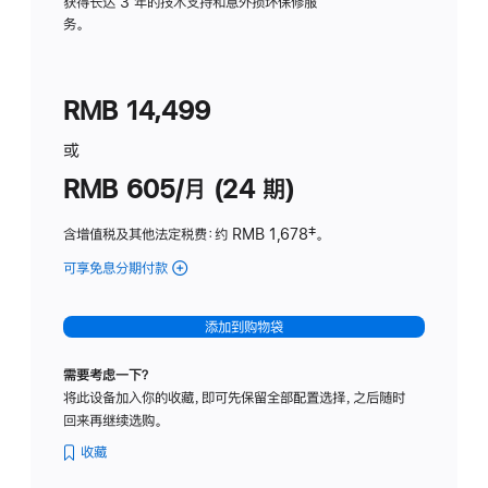
务
获得长达 3 年的技术支持和意外损坏保修服
务。
计
划
(适
RMB 14,499
用
于
或
Studio
RMB 605/月 (24 期)
Display
含增值税及其他法定税费
：约 RMB 1,678
脚
‡。
注
可享免息分期付款
(Studio
Display
-
添加到购物袋
纳
米
需要考虑一下？
纹
将此设备加入你的收藏，即可先保留全部配置选择，之后随时
理
回来再继续选购。
玻
璃
收藏
面