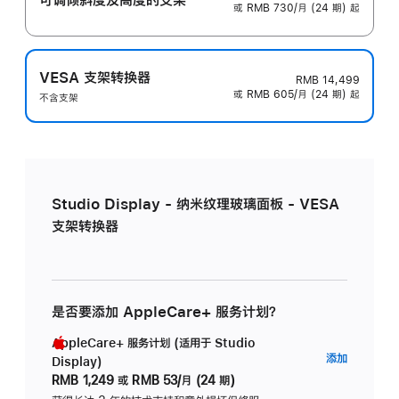
或 RMB 730/月 (24 期) 起
VESA 支架转换器
RMB 14,499
或 RMB 605/月 (24 期) 起
不含支架
Studio Display - 纳米纹理玻璃面板 - VESA
支架转换器
是否要添加 AppleCare+ 服务计划？
AppleCare+ 服务计划 (适用于 Studio
AppleC
添加
Display)
服
RMB 1,249
或
RMB 53/月 (24 期)