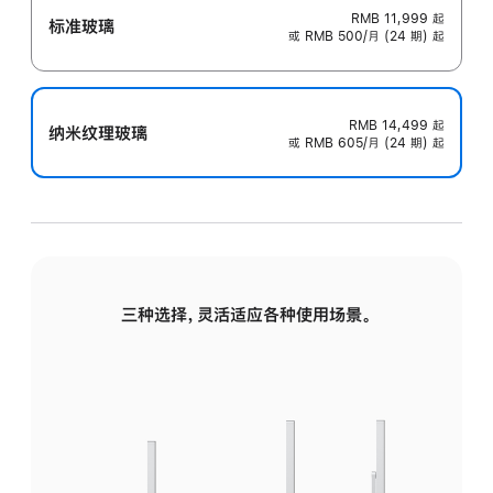
RMB 11,999
起
标准玻璃
或 RMB 500/月 (24 期) 起
RMB 14,499
起
纳米纹理玻璃
或 RMB 605/月 (24 期) 起
三种选择，灵活适应各种使用场景。
标