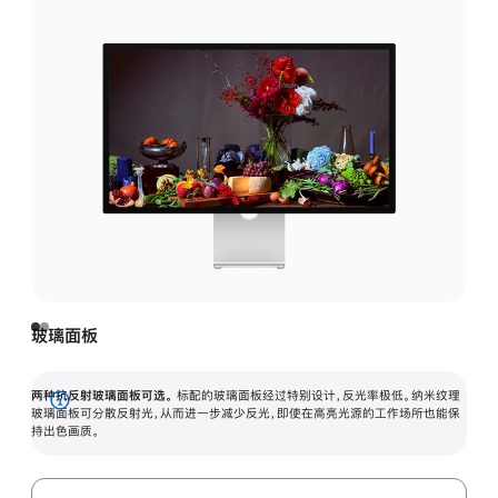
玻璃面板
两种抗反射玻璃面板可选。
标配的玻璃面板经过特别设计，反光率极低。纳米纹理
展
玻璃面板可分散反射光，从而进一步减少反光，即使在高亮光源的工作场所也能保
持出色画质。
开