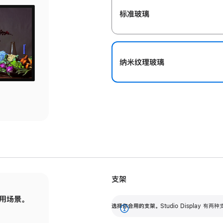
标准玻璃
纳米纹理玻璃
支架
用场景。
标配可调倾斜度的支架，提供 30 度的倾斜度
选
选择你合用的支架。
Studio Display
调节范围。
展