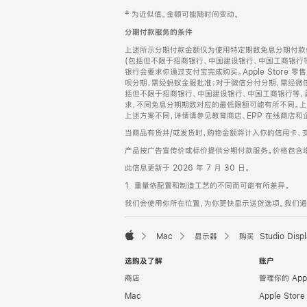
网
脚
‡ 为近似值。金额可能随时间变动。
注
页
分期付款服务的条件
页
上述所示分期付款金额仅为使用特定期数免息分期付款估
脚
(包括但不限于招商银行、中国建设银行、中国工商银行
银行会要求你通过支付宝完成购买。Apple Store 零
呗分期，需经蚂蚁金服批准；对于微信分付分期，需经微信
括但不限于招商银行、中国建设银行、中国工商银行等，
求，不同免息分期期数对应的最低限额可能有所不同。上述分
上述方案不同，详情请参见教育商店、EPP 在线商店和
当商品有货并/或发货时，购物金额将计入你的信用卡、
产品按广告宣传价或标价提供分期付款服务。价格包含
此信息更新于 2026 年 7 月 30 日。
1. 重量依配置和制造工艺的不同而可能有所差异。
我们会使用你所在位置，为你更快显示送货选项。我们通过你
Mac
显示器
购买 Studio Displ
Apple
选购及了解
账户
商店
管理你的 App
Mac
Apple Stor