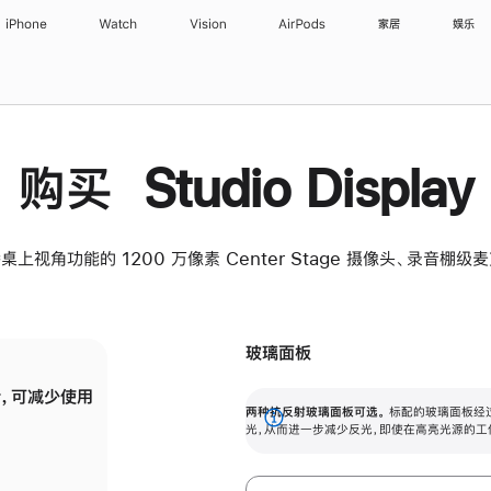
iPhone
Watch
Vision
AirPods
家居
娱乐
购买 Studio Display
桌上视角功能的 1200 万像素 Center Stage 摄像头、录音棚
玻璃面板
，可减少使用
纳米纹理玻璃面板可进一步减少反光，即使在
两种抗反射玻璃面板可选。
标配的玻璃面板经
。
有高亮光源的场所使用，也能保持出色画质。
展
光，从而进一步减少反光，即使在高亮光源的工
开