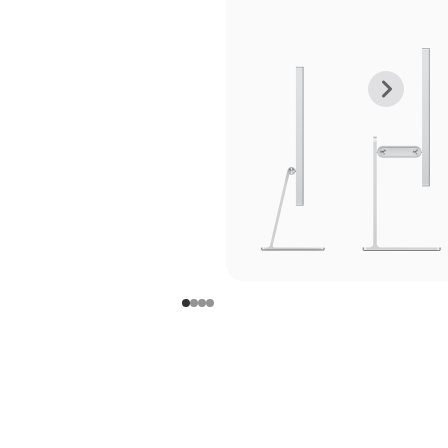
上
下
一
一
张
张
图
图
库
库
图
图
片
片
-
-
支
支
架
架