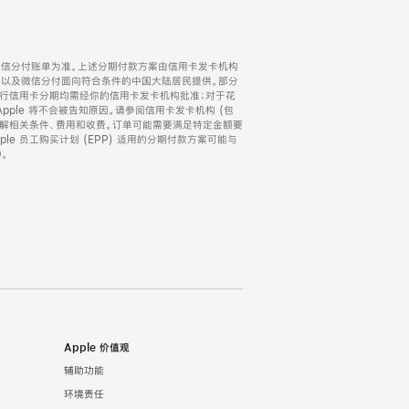
微信分付账单为准。上述分期付款方案由信用卡发卡机构
) 以及微信分付面向符合条件的中国大陆居民提供。部分
家。所有银行信用卡分期均需经你的信用卡发卡机构批准；对于花
ple 将不会被告知原因。请参阅信用卡发卡机构 (包
了解相关条件、费用和收费。订单可能需要满足特定金额要
e 员工购买计划 (EPP) 适用的分期付款方案可能与
。
Apple 价值观
辅助功能
环境责任