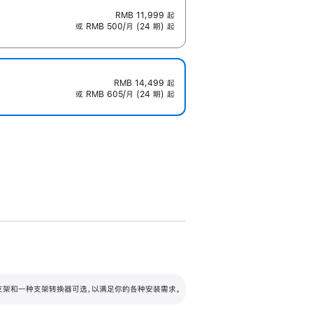
RMB 11,999
起
或 RMB 500/月 (24 期) 起
RMB 14,499
起
或 RMB 605/月 (24 期) 起
配可调倾斜度及高度的支架，额外增加 105
VESA 支架转换器
 有两种支架和一种支架转换器可选，以满足你的各种安装需求。
毫米的高度调节范围。
容的支架 (未随附)