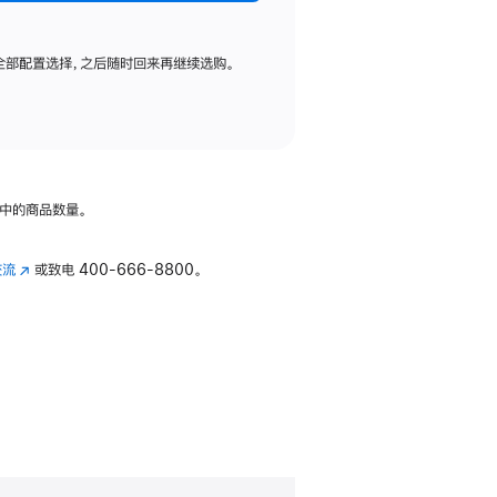
全部配置选择，之后随时回来再继续选购。
中的商品数量。
交流
(在
或致电
400-666-8800。
新
窗
口
中
打
开)