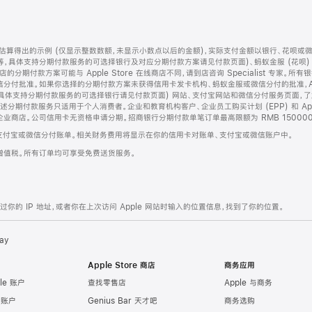
算得出的示例 (仅显示整数数额，未显示小数点以后的金额)，实际支付金额以银行、花呗或
等，具体支持分期付款服务的可选择银行及对应分期付款方案请见付款页面)、蚂蚁金服 (花呗
售店的分期付款方案可能与 Apple Store 在线商店不同，请到店咨询 Specialist 专
分付批准。如果你选择的分期付款方案未获得信用卡发卡机构、蚂蚁金服或微信分付的批准，Ap
具体支持分期付款服务的可选择银行请见付款页面) 网站、支付宝网站和微信分付服务页面，
期付款服务只适用于个人消费者。企业和教育机构客户、企业员工购买计划 (EPP) 和 Appl
企业商店。公司信用卡无资格申请分期。招商银行分期付款单笔订单最高限额为 RMB 150000
支付宝或微信分付账单。相关财务费用将显示在你的信用卡对账单、支付宝或微信账户中。
增值税。所有订单均可享受免费送货服务。
的 IP 地址，或者你在上次访问 Apple 网站时输入的位置信息，找到了你的位置。
ay
Apple Store 商店
商务应用
le 账户
查找零售店
Apple 与商务
e 账户
Genius Bar 天才吧
商务选购