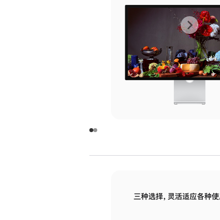
上
下
一
一
张
张
图
图
库
库
图
图
片
片
-
-
玻
玻
璃
璃
三种选择，灵活适应各种使
面
面
板
板