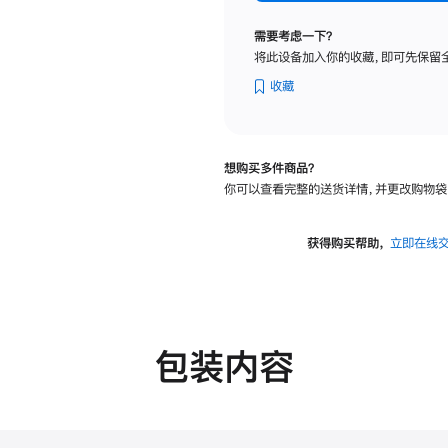
纳
米
需要考虑一下？
纹
将此设备加入你的收藏，即可先保留
理
玻
收藏
璃
面
板
想购买多件商品？
-
你可以查看完整的送货详情，并更改购物袋
VESA
支
架
获得购买帮助，
立即在线
转
换
器
的
分
包装内容
期
付
款
选
项)