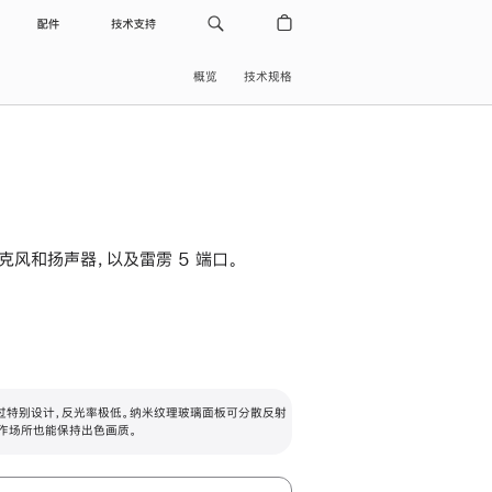
配件
技术支持
概览
技术规格
级麦克风和扬声器，以及雷雳 5 端口。
过特别设计，反光率极低。纳米纹理玻璃面板可分散反射
作场所也能保持出色画质。