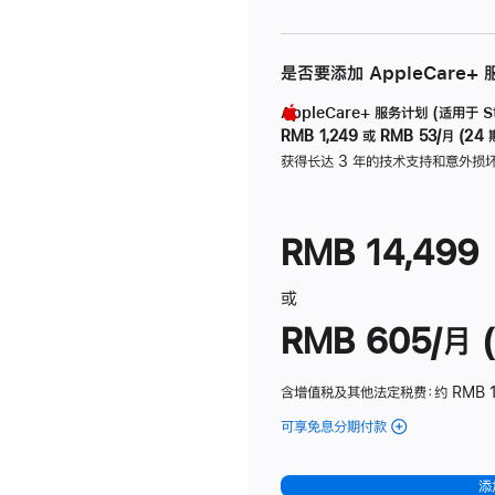
是否要添加 AppleCare+
AppleCare+ 服务计划 (适用于 Stu
RMB 1,249
或
RMB 53/月 (24 
获得长达 3 年的技术支持和意外损
RMB 14,499
或
RMB 605/月 (
含增值税及其他法定税费
：约 RMB 1
可享免息分期付款
(Studio
Display
-
添