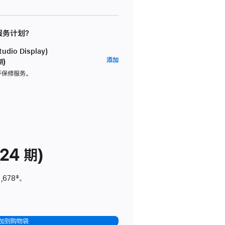
 服务计划？
dio Display)
AppleCare+
添加
期)
服
坏保修服务。
务
计
划
(适
用
于
24 期)
Studio
Display)
,678
脚
‡。
注
加到购物袋