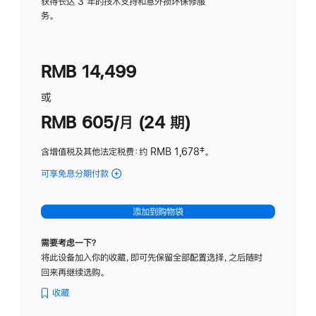
务
获得长达 3 年的技术支持和意外损坏保修服
务。
计
划
(适
RMB 14,499
用
于
或
Studio
RMB 605/月 (24 期)
Display
含增值税及其他法定税费
：约 RMB 1,678
脚
‡。
注
可享免息分期付款
(Studio
Display
-
添加到购物袋
纳
米
需要考虑一下？
纹
将此设备加入你的收藏，即可先保留全部配置选择，之后随时
理
回来再继续选购。
玻
璃
收藏
面