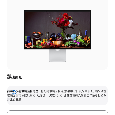
玻璃面板
两种抗反射玻璃面板可选。
标配的玻璃面板经过特别设计，反光率极低。纳米纹理
展
玻璃面板可分散反射光，从而进一步减少反光，即使在高亮光源的工作场所也能保
持出色画质。
开