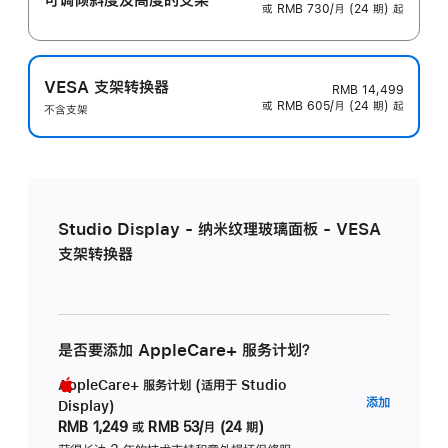
或 RMB 730/月 (24 期) 起
VESA 支架转换器
RMB 14,499
或 RMB 605/月 (24 期) 起
不含支架
Studio Display - 纳米纹理玻璃面板 - VESA
支架转换器
是否要添加 AppleCare+ 服务计划？
AppleCare+ 服务计划 (适用于 Studio
AppleC
添加
Display)
服
RMB 1,249
或
RMB 53/月 (24 期)