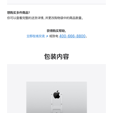
板
-
想购买多件商品？
VESA
你可以查看完整的送货详情，并更改购物袋中的商品数量。
支
架
转
获得购买帮助，
换
立即在线交流
(在
或致电
400-666-8800
。
器
新
的
窗
分
口
包装内容
期
中
付
打
款
开)
选
项)