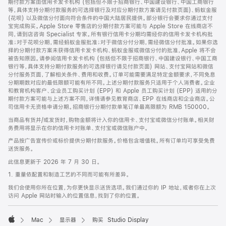
期付款方案由信用卡发卡机构 (包括但不限于招商银行、中国建设银行、中国工商银行
等，具体支持分期付款服务的可选择银行及对应分期付款方案请见付款页面)、蚂蚁金服
(花呗) 以及微信分付面向符合条件的中国大陆居民提供。部分银行会要求你通过支付
宝完成购买。Apple Store 零售店的分期付款方案可能与 Apple Store 在线商店不
同，请到店咨询 Specialist 专家。所有银行信用卡分期均需经你的信用卡发卡机构批
准；对于花呗分期，需经蚂蚁金服批准；对于微信分付分期，需经微信分付批准。如果你选
择的分期付款方案未获得信用卡发卡机构、蚂蚁金服或微信分付的批准，Apple 将不会
被告知原因。请参阅信用卡发卡机构 (包括但不限于招商银行、中国建设银行、中国工商
银行等，具体支持分期付款服务的可选择银行请见付款页面) 网站、支付宝网站和微信
分付服务页面，了解相关条件、费用和收费。订单可能需要满足特定金额要求，不同免息
分期期数对应的最低限额可能有所不同。上述分期付款服务只适用于个人消费者。企业
和教育机构客户、企业员工购买计划 (EPP) 和 Apple 员工购买计划 (EPP) 适用的分
期付款方案可能与上述方案不同，详情请参见教育商店、EPP 在线商店和企业商店。公
司信用卡无资格申请分期。招商银行分期付款单笔订单最高限额为 RMB 150000。
当商品有货并/或发货时，购物金额将计入你的信用卡、支付宝或微信分付账单。相关财
务费用将显示在你的信用卡对账单、支付宝或微信账户中。
产品按广告宣传价或标价提供分期付款服务。价格包含增值税。所有订单均可享受免费
送货服务。
此信息更新于 2026 年 7 月 30 日。
1. 重量依配置和制造工艺的不同而可能有所差异。
我们会使用你所在位置，为你更快显示送货选项。我们通过你的 IP 地址，或者你在上次
访问 Apple 网站时输入的位置信息，找到了你的位置。
Mac
显示器
购买 Studio Display