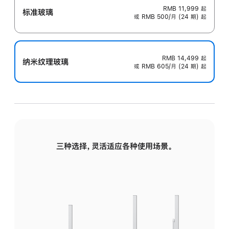
RMB 11,999
起
标准玻璃
或 RMB 500/月 (24 期) 起
RMB 14,499
起
纳米纹理玻璃
或 RMB 605/月 (24 期) 起
三种选择，灵活适应各种使用场景。
标