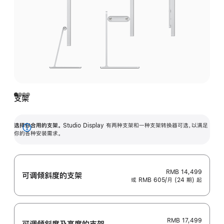
支架
选择你合用的支架。
Studio Display 有两种支架和一种支架转换器可选，以满足
展
你的各种安装需求。
开
RMB 14,499
可调倾斜度的支架
或 RMB 605/月 (24 期) 起
RMB 17,499
可调倾斜度及高‍度的支‍架