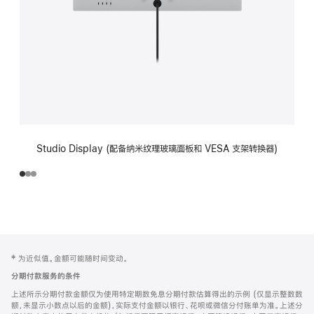
Studio Display (配备纳米纹理玻璃面板和 VESA 支架转换器)
网
脚
‡ 为近似值。金额可能随时间变动。
注
页
分期付款服务的条件
页
上述所示分期付款金额仅为使用特定期数免息分期付款估算得出的示例 (仅显示整数数
脚
额，未显示小数点以后的金额)，实际支付金额以银行、花呗或微信分付账单为准。上述分