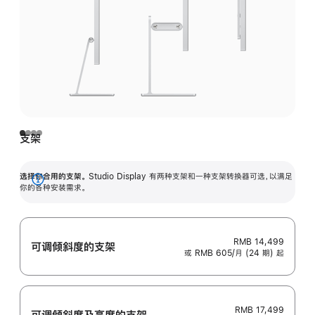
支架
选择你合用的支架。
Studio Display 有两种支架和一种支架转换器可选，以满足
展
你的各种安装需求。
开
RMB 14,499
可调倾斜度的支架
或 RMB 605/月 (24 期) 起
RMB 17,499
可调倾斜度及高‍度的支‍架