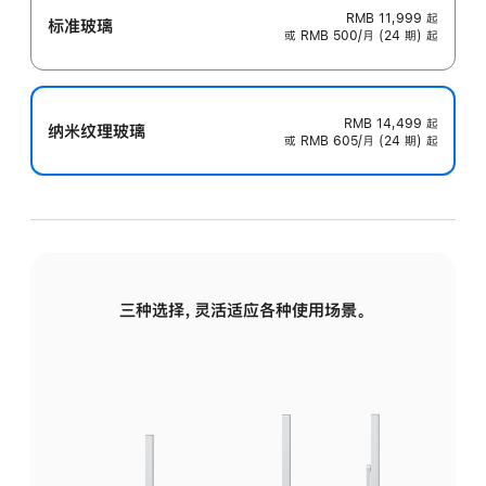
RMB 11,999
起
标准玻璃
或 RMB 500/月 (24 期) 起
RMB 14,499
起
纳米纹理玻璃
或 RMB 605/月 (24 期) 起
三种选择，灵活适应各种使用场景。
标