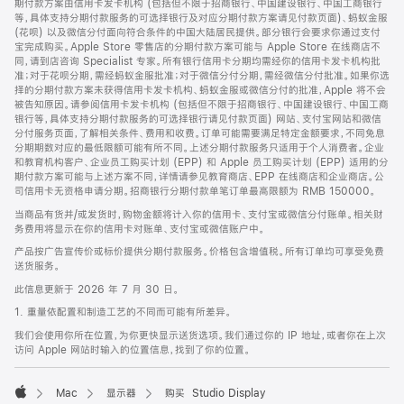
期付款方案由信用卡发卡机构 (包括但不限于招商银行、中国建设银行、中国工商银行
等，具体支持分期付款服务的可选择银行及对应分期付款方案请见付款页面)、蚂蚁金服
(花呗) 以及微信分付面向符合条件的中国大陆居民提供。部分银行会要求你通过支付
宝完成购买。Apple Store 零售店的分期付款方案可能与 Apple Store 在线商店不
同，请到店咨询 Specialist 专家。所有银行信用卡分期均需经你的信用卡发卡机构批
准；对于花呗分期，需经蚂蚁金服批准；对于微信分付分期，需经微信分付批准。如果你选
择的分期付款方案未获得信用卡发卡机构、蚂蚁金服或微信分付的批准，Apple 将不会
被告知原因。请参阅信用卡发卡机构 (包括但不限于招商银行、中国建设银行、中国工商
银行等，具体支持分期付款服务的可选择银行请见付款页面) 网站、支付宝网站和微信
分付服务页面，了解相关条件、费用和收费。订单可能需要满足特定金额要求，不同免息
分期期数对应的最低限额可能有所不同。上述分期付款服务只适用于个人消费者。企业
和教育机构客户、企业员工购买计划 (EPP) 和 Apple 员工购买计划 (EPP) 适用的分
期付款方案可能与上述方案不同，详情请参见教育商店、EPP 在线商店和企业商店。公
司信用卡无资格申请分期。招商银行分期付款单笔订单最高限额为 RMB 150000。
当商品有货并/或发货时，购物金额将计入你的信用卡、支付宝或微信分付账单。相关财
务费用将显示在你的信用卡对账单、支付宝或微信账户中。
产品按广告宣传价或标价提供分期付款服务。价格包含增值税。所有订单均可享受免费
送货服务。
此信息更新于 2026 年 7 月 30 日。
1. 重量依配置和制造工艺的不同而可能有所差异。
我们会使用你所在位置，为你更快显示送货选项。我们通过你的 IP 地址，或者你在上次
访问 Apple 网站时输入的位置信息，找到了你的位置。
Mac
显示器
购买 Studio Display