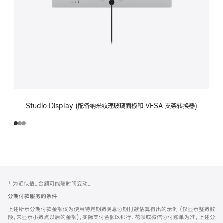
Studio Display (配备纳米纹理玻璃面板和 VESA 支架转换器)
网
脚
‡ 为近似值。金额可能随时间变动。
注
页
分期付款服务的条件
页
上述所示分期付款金额仅为使用特定期数免息分期付款估算得出的示例 (仅显示整数数
脚
额，未显示小数点以后的金额)，实际支付金额以银行、花呗或微信分付账单为准。上述分