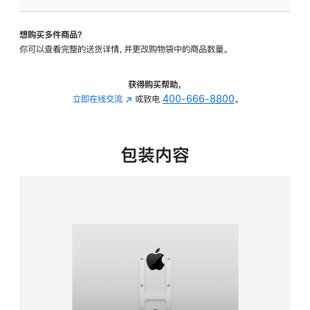
板
-
想购买多件商品？
VESA
你可以查看完整的送货详情，并更改购物袋中的商品数量。
支
架
转
获得购买帮助，
换
立即在线交流
(在
或致电
400-666-8800
。
器
新
的
窗
分
口
包装内容
期
中
付
打
款
开)
选
项)