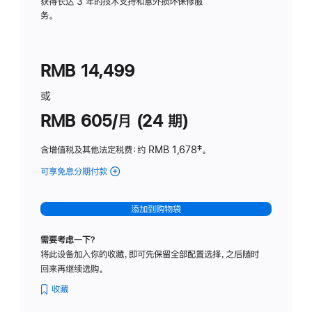
务
获得长达 3 年的技术支持和意外损坏保修服
务。
计
划
(适
RMB 14,499
用
于
或
Studio
RMB 605/月 (24 期)
Display
含增值税及其他法定税费
：约 RMB 1,678
脚
‡。
注
可享免息分期付款
(Studio
Display
-
添加到购物袋
纳
米
需要考虑一下？
纹
将此设备加入你的收藏，即可先保留全部配置选择，之后随时
理
回来再继续选购。
玻
璃
收藏
面