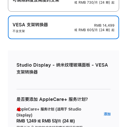
或 RMB 730/月 (24 期) 起
VESA 支架转换器
RMB 14,499
或 RMB 605/月 (24 期) 起
不含支架
Studio Display - 纳米纹理玻璃面板 - VESA
支架转换器
是否要添加 AppleCare+ 服务计划？
AppleCare+ 服务计划 (适用于 Studio
AppleC
添加
Display)
服
RMB 1,249
或
RMB 53/月 (24 期)