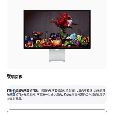
玻璃面板
两种抗反射玻璃面板可选。
标配的玻璃面板经过特别设计，反光率极低。纳米纹理
展
玻璃面板可分散反射光，从而进一步减少反光，即使在高亮光源的工作场所也能保
持出色画质。
开