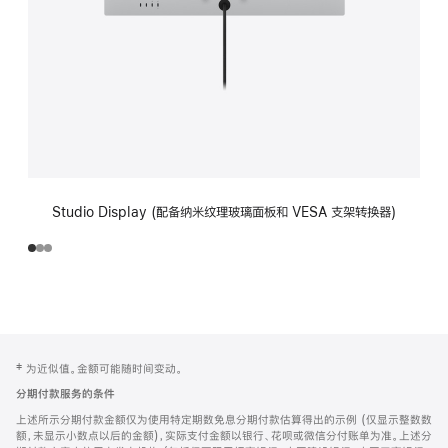
Studio Display (配备纳米纹理玻璃面板和 VESA 支架转换器)
网
脚
‡ 为近似值。金额可能随时间变动。
注
页
分期付款服务的条件
页
上述所示分期付款金额仅为使用特定期数免息分期付款估算得出的示例 (仅显示整数数
脚
额，未显示小数点以后的金额)，实际支付金额以银行、花呗或微信分付账单为准。上述分