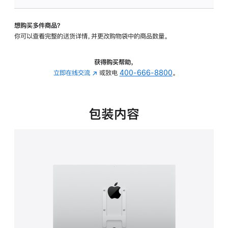
板
-
想购买多件商品？
VESA
你可以查看完整的送货详情，并更改购物袋中的商品数量。
支
架
转
获得购买帮助，
换
立即在线交流
(在
或致电
400-666-8800
。
器
新
的
窗
分
口
包装内容
期
中
付
打
款
开)
选
项)