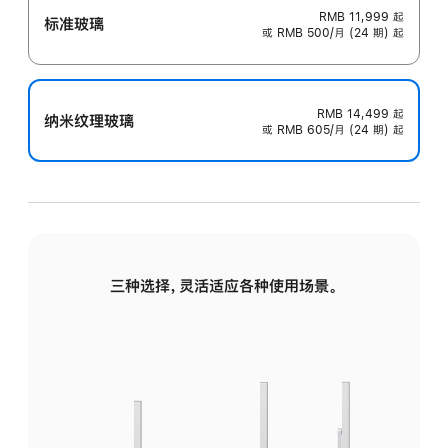
RMB 11,999
起
标准玻璃
或 RMB 500/月 (24 期) 起
RMB 14,499
起
纳米纹理玻璃
或 RMB 605/月 (24 期) 起
三种选择，灵活适应各种使用场景。
标