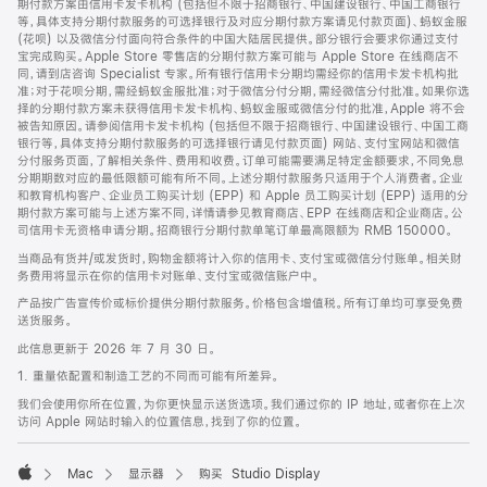
期付款方案由信用卡发卡机构 (包括但不限于招商银行、中国建设银行、中国工商银行
等，具体支持分期付款服务的可选择银行及对应分期付款方案请见付款页面)、蚂蚁金服
(花呗) 以及微信分付面向符合条件的中国大陆居民提供。部分银行会要求你通过支付
宝完成购买。Apple Store 零售店的分期付款方案可能与 Apple Store 在线商店不
同，请到店咨询 Specialist 专家。所有银行信用卡分期均需经你的信用卡发卡机构批
准；对于花呗分期，需经蚂蚁金服批准；对于微信分付分期，需经微信分付批准。如果你选
择的分期付款方案未获得信用卡发卡机构、蚂蚁金服或微信分付的批准，Apple 将不会
被告知原因。请参阅信用卡发卡机构 (包括但不限于招商银行、中国建设银行、中国工商
银行等，具体支持分期付款服务的可选择银行请见付款页面) 网站、支付宝网站和微信
分付服务页面，了解相关条件、费用和收费。订单可能需要满足特定金额要求，不同免息
分期期数对应的最低限额可能有所不同。上述分期付款服务只适用于个人消费者。企业
和教育机构客户、企业员工购买计划 (EPP) 和 Apple 员工购买计划 (EPP) 适用的分
期付款方案可能与上述方案不同，详情请参见教育商店、EPP 在线商店和企业商店。公
司信用卡无资格申请分期。招商银行分期付款单笔订单最高限额为 RMB 150000。
当商品有货并/或发货时，购物金额将计入你的信用卡、支付宝或微信分付账单。相关财
务费用将显示在你的信用卡对账单、支付宝或微信账户中。
产品按广告宣传价或标价提供分期付款服务。价格包含增值税。所有订单均可享受免费
送货服务。
此信息更新于 2026 年 7 月 30 日。
1. 重量依配置和制造工艺的不同而可能有所差异。
我们会使用你所在位置，为你更快显示送货选项。我们通过你的 IP 地址，或者你在上次
访问 Apple 网站时输入的位置信息，找到了你的位置。
Mac
显示器
购买 Studio Display