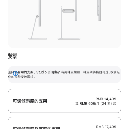
支架
选择你合用的支架。
Studio Display 有两种支架和一种支架转换器可选，以满足
展
你的各种安装需求。
开
RMB 14,499
可调倾斜度的支架
或 RMB 605/月 (24 期) 起
RMB 17,499
可调倾斜度及高‍度的支‍架