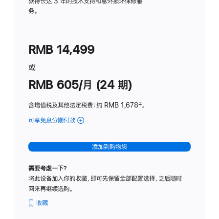
务
获得长达 3 年的技术支持和意外损坏保修服
务。
计
划
(适
RMB 14,499
用
于
或
Studio
RMB 605/月 (24 期)
Display
含增值税及其他法定税费
：约 RMB 1,678
脚
‡。
注
可享免息分期付款
(Studio
Display
-
添加到购物袋
纳
米
需要考虑一下？
纹
将此设备加入你的收藏，即可先保留全部配置选择，之后随时
理
回来再继续选购。
玻
璃
收藏
面