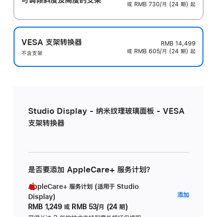
或 RMB 730/月 (24 期) 起
VESA 支架转换器
RMB 14,499
或 RMB 605/月 (24 期) 起
不含支架
Studio Display - 纳米纹理玻璃面板 - VESA
支架转换器
是否要添加 AppleCare+ 服务计划？
AppleCare+ 服务计划 (适用于 Studio
AppleC
添加
Display)
服
RMB 1,249
或
RMB 53/月 (24 期)