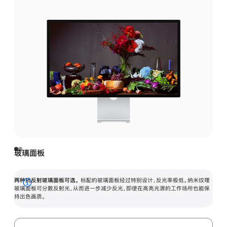
玻璃面板
两种抗反射玻璃面板可选。
标配的玻璃面板经过特别设计，反光率极低。纳米纹理
展
玻璃面板可分散反射光，从而进一步减少反光，即使在高亮光源的工作场所也能保
持出色画质。
开