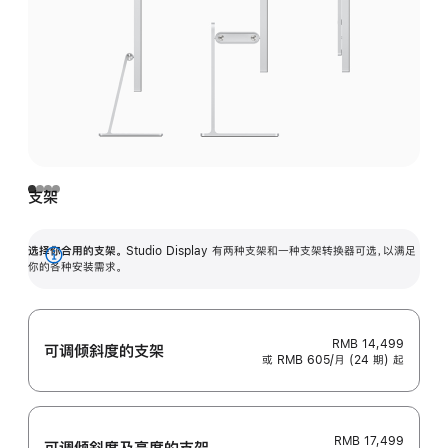
支架
选择你合用的支架。
Studio Display 有两种支架和一种支架转换器可选，以满足
展
你的各种安装需求。
开
RMB 14,499
可调倾斜度的支架
或 RMB 605/月 (24 期) 起
RMB 17,499
可调倾斜度及高‍度的支‍架