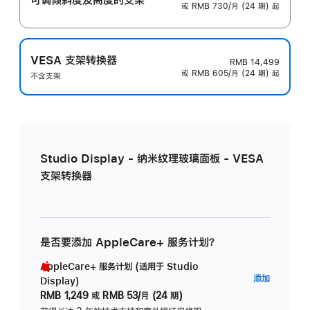
或 RMB 730/月 (24 期) 起
VESA 支架转换器
RMB 14,499
或 RMB 605/月 (24 期) 起
不含支架
Studio Display - 纳米纹理玻璃面板 - VESA
支架转换器
是否要添加 AppleCare+ 服务计划？
AppleCare+ 服务计划 (适用于 Studio
AppleC
添加
Display)
服
RMB 1,249
或
RMB 53/月 (24 期)