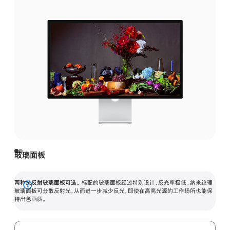
玻璃面板
两种抗反射玻璃面板可选。
标配的玻璃面板经过特别设计，反光率极低。纳米纹理
展
玻璃面板可分散反射光，从而进一步减少反光，即使在高亮光源的工作场所也能保
持出色画质。
开