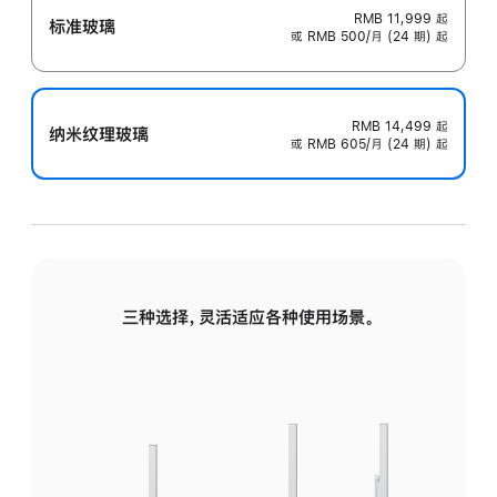
RMB 11,999
起
标准玻璃
或 RMB 500/月 (24 期) 起
RMB 14,499
起
纳米纹理玻璃
或 RMB 605/月 (24 期) 起
三种选择，灵活适应各种使用场景。
标