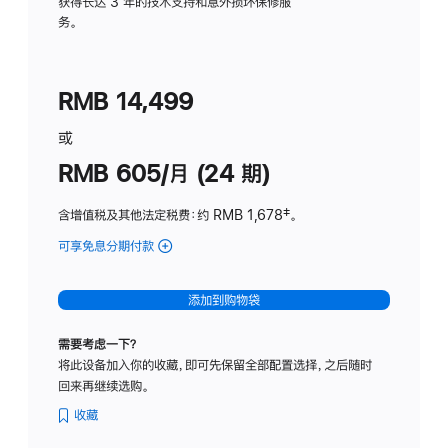
务
获得长达 3 年的技术支持和意外损坏保修服
务。
计
划
(适
RMB 14,499
用
于
或
Studio
RMB 605/月 (24 期)
Display
含增值税及其他法定税费
：约 RMB 1,678
脚
‡。
注
可享免息分期付款
(Studio
Display
-
添加到购物袋
纳
米
需要考虑一下？
纹
将此设备加入你的收藏，即可先保留全部配置选择，之后随时
理
回来再继续选购。
玻
璃
收藏
面