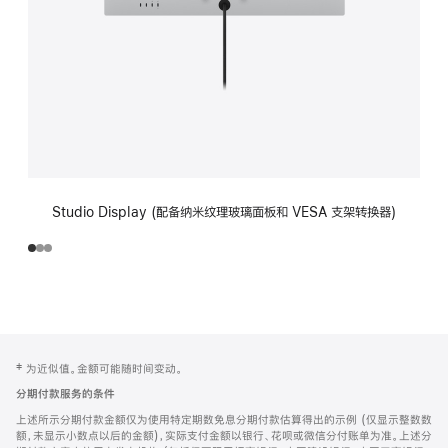
Studio Display (配备纳米纹理玻璃面板和 VESA 支架转换器)
网
脚
‡ 为近似值。金额可能随时间变动。
注
页
分期付款服务的条件
页
上述所示分期付款金额仅为使用特定期数免息分期付款估算得出的示例 (仅显示整数数
脚
额，未显示小数点以后的金额)，实际支付金额以银行、花呗或微信分付账单为准。上述分