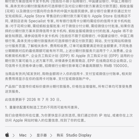
期付款方案由信用卡发卡机构 (包括但不限于招商银行、中国建设银行、中国工商银行
等，具体支持分期付款服务的可选择银行及对应分期付款方案请见付款页面)、蚂蚁金服
(花呗) 以及微信分付面向符合条件的中国大陆居民提供。部分银行会要求你通过支付
宝完成购买。Apple Store 零售店的分期付款方案可能与 Apple Store 在线商店不
同，请到店咨询 Specialist 专家。所有银行信用卡分期均需经你的信用卡发卡机构批
准；对于花呗分期，需经蚂蚁金服批准；对于微信分付分期，需经微信分付批准。如果你选
择的分期付款方案未获得信用卡发卡机构、蚂蚁金服或微信分付的批准，Apple 将不会
被告知原因。请参阅信用卡发卡机构 (包括但不限于招商银行、中国建设银行、中国工商
银行等，具体支持分期付款服务的可选择银行请见付款页面) 网站、支付宝网站和微信
分付服务页面，了解相关条件、费用和收费。订单可能需要满足特定金额要求，不同免息
分期期数对应的最低限额可能有所不同。上述分期付款服务只适用于个人消费者。企业
和教育机构客户、企业员工购买计划 (EPP) 和 Apple 员工购买计划 (EPP) 适用的分
期付款方案可能与上述方案不同，详情请参见教育商店、EPP 在线商店和企业商店。公
司信用卡无资格申请分期。招商银行分期付款单笔订单最高限额为 RMB 150000。
当商品有货并/或发货时，购物金额将计入你的信用卡、支付宝或微信分付账单。相关财
务费用将显示在你的信用卡对账单、支付宝或微信账户中。
产品按广告宣传价或标价提供分期付款服务。价格包含增值税。所有订单均可享受免费
送货服务。
此信息更新于 2026 年 7 月 30 日。
1. 重量依配置和制造工艺的不同而可能有所差异。
我们会使用你所在位置，为你更快显示送货选项。我们通过你的 IP 地址，或者你在上次
访问 Apple 网站时输入的位置信息，找到了你的位置。
Mac
显示器
购买 Studio Display