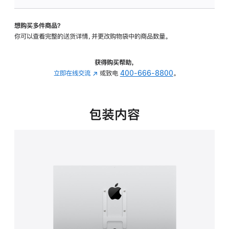
板
-
想购买多件商品？
VESA
你可以查看完整的送货详情，并更改购物袋中的商品数量。
支
架
转
获得购买帮助，
换
立即在线交流
(在
或致电
400-666-8800
。
器
新
的
窗
分
口
包装内容
期
中
付
打
款
开)
选
项)