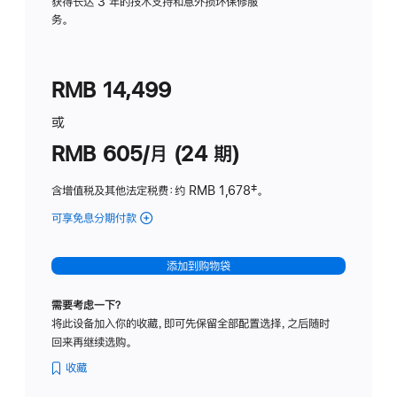
务
获得长达 3 年的技术支持和意外损坏保修服
务。
计
划
(适
RMB 14,499
用
于
或
Studio
RMB 605/月 (24 期)
Display
含增值税及其他法定税费
：约 RMB 1,678
脚
‡。
注
可享免息分期付款
(Studio
Display
-
添加到购物袋
纳
米
需要考虑一下？
纹
将此设备加入你的收藏，即可先保留全部配置选择，之后随时
理
回来再继续选购。
玻
璃
收藏
面