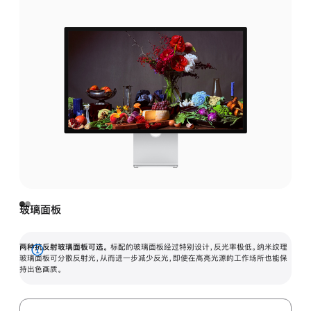
玻璃面板
两种抗反射玻璃面板可选。
标配的玻璃面板经过特别设计，反光率极低。纳米纹理
展
玻璃面板可分散反射光，从而进一步减少反光，即使在高亮光源的工作场所也能保
持出色画质。
开