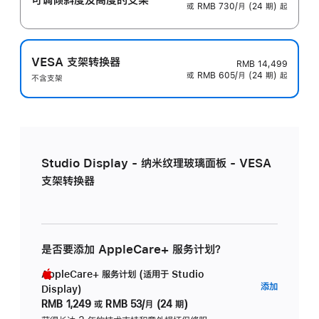
或 RMB 730/月 (24 期) 起
VESA 支架转换器
RMB 14,499
或 RMB 605/月 (24 期) 起
不含支架
Studio Display - 纳米纹理玻璃面板 - VESA
支架转换器
是否要添加 AppleCare+ 服务计划？
AppleCare+ 服务计划 (适用于 Studio
AppleC
添加
Display)
服
RMB 1,249
或
RMB 53/月 (24 期)