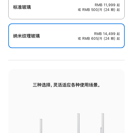
RMB 11,999
起
标准玻璃
或 RMB 500/月 (24 期) 起
RMB 14,499
起
纳米纹理玻璃
或 RMB 605/月 (24 期) 起
三种选择，灵活适应各种使用场景。
标