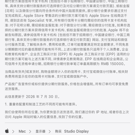
期付款方案由信用卡发卡机构 (包括但不限于招商银行、中国建设银行、中国工商银行
等，具体支持分期付款服务的可选择银行及对应分期付款方案请见付款页面)、蚂蚁金服
(花呗) 以及微信分付面向符合条件的中国大陆居民提供。部分银行会要求你通过支付
宝完成购买。Apple Store 零售店的分期付款方案可能与 Apple Store 在线商店不
同，请到店咨询 Specialist 专家。所有银行信用卡分期均需经你的信用卡发卡机构批
准；对于花呗分期，需经蚂蚁金服批准；对于微信分付分期，需经微信分付批准。如果你选
择的分期付款方案未获得信用卡发卡机构、蚂蚁金服或微信分付的批准，Apple 将不会
被告知原因。请参阅信用卡发卡机构 (包括但不限于招商银行、中国建设银行、中国工商
银行等，具体支持分期付款服务的可选择银行请见付款页面) 网站、支付宝网站和微信
分付服务页面，了解相关条件、费用和收费。订单可能需要满足特定金额要求，不同免息
分期期数对应的最低限额可能有所不同。上述分期付款服务只适用于个人消费者。企业
和教育机构客户、企业员工购买计划 (EPP) 和 Apple 员工购买计划 (EPP) 适用的分
期付款方案可能与上述方案不同，详情请参见教育商店、EPP 在线商店和企业商店。公
司信用卡无资格申请分期。招商银行分期付款单笔订单最高限额为 RMB 150000。
当商品有货并/或发货时，购物金额将计入你的信用卡、支付宝或微信分付账单。相关财
务费用将显示在你的信用卡对账单、支付宝或微信账户中。
产品按广告宣传价或标价提供分期付款服务。价格包含增值税。所有订单均可享受免费
送货服务。
此信息更新于 2026 年 7 月 30 日。
1. 重量依配置和制造工艺的不同而可能有所差异。
我们会使用你所在位置，为你更快显示送货选项。我们通过你的 IP 地址，或者你在上次
访问 Apple 网站时输入的位置信息，找到了你的位置。
Mac
显示器
购买 Studio Display