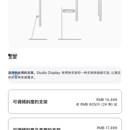
支架
选择你合用的支架。
Studio Display 有两种支架和一种支架转换器可选，以满足
展
你的各种安装需求。
开
RMB 14,499
可调倾斜度的支架
或 RMB 605/月 (24 期) 起
RMB 17,499
可调倾斜度及高‍度的支‍架