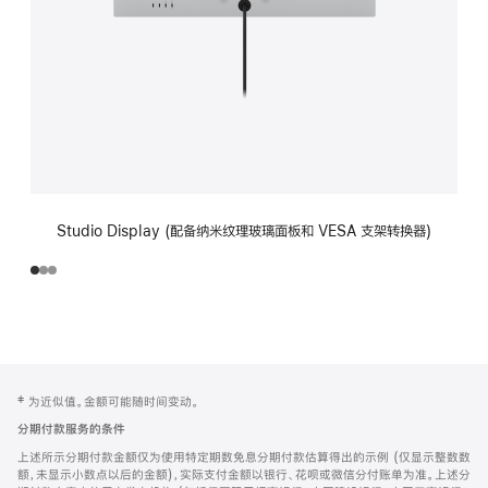
Studio Display (配备纳米纹理玻璃面板和 VESA 支架转换器)
网
脚
‡ 为近似值。金额可能随时间变动。
注
页
分期付款服务的条件
页
上述所示分期付款金额仅为使用特定期数免息分期付款估算得出的示例 (仅显示整数数
脚
额，未显示小数点以后的金额)，实际支付金额以银行、花呗或微信分付账单为准。上述分