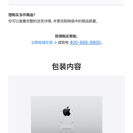
板
-
想购买多件商品？
VESA
你可以查看完整的送货详情，并更改购物袋中的商品数量。
支
架
转
获得购买帮助，
换
立即在线交流
(在
或致电
400-666-8800
。
器
新
的
窗
分
口
包装内容
期
中
付
打
款
开)
选
项)