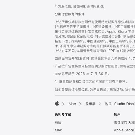
网
脚
‡ 为近似值。金额可能随时间变动。
注
页
分期付款服务的条件
页
上述所示分期付款金额仅为使用特定期数免息分期付款估
脚
(包括但不限于招商银行、中国建设银行、中国工商银行
银行会要求你通过支付宝完成购买。Apple Store 零
呗分期，需经蚂蚁金服批准；对于微信分付分期，需经微信
括但不限于招商银行、中国建设银行、中国工商银行等，
求，不同免息分期期数对应的最低限额可能有所不同。上述分
上述方案不同，详情请参见教育商店、EPP 在线商店和
当商品有货并/或发货时，购物金额将计入你的信用卡、
产品按广告宣传价或标价提供分期付款服务。价格包含
此信息更新于 2026 年 7 月 30 日。
1. 重量依配置和制造工艺的不同而可能有所差异。
我们会使用你所在位置，为你更快显示送货选项。我们通过你
Mac
显示器
购买 Studio Displ
Apple
选购及了解
账户
商店
管理你的 App
Mac
Apple Stor