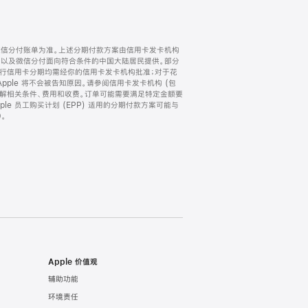
微信分付账单为准。上述分期付款方案由信用卡发卡机构
) 以及微信分付面向符合条件的中国大陆居民提供。部分
家。所有银行信用卡分期均需经你的信用卡发卡机构批准；对于花
ple 将不会被告知原因。请参阅信用卡发卡机构 (包
了解相关条件、费用和收费。订单可能需要满足特定金额要
e 员工购买计划 (EPP) 适用的分期付款方案可能与
。
Apple 价值观
辅助功能
环境责任