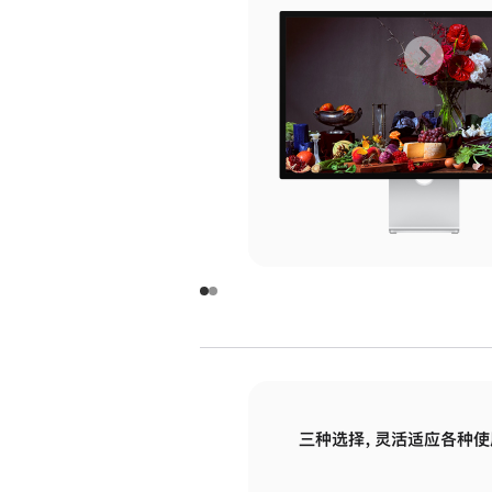
上
下
一
一
张
张
图
图
库
库
图
图
片
片
-
-
玻
玻
璃
璃
三种选择，灵活适应各种使
面
面
板
板