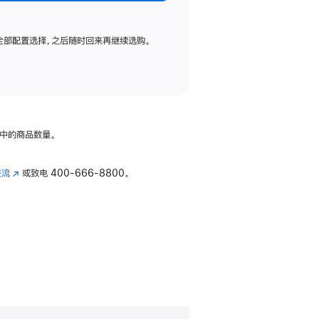
全部配置选择，之后随时回来再继续选购。
中的商品数量。
交流
(在
或致电
400-666-8800。
新
窗
口
中
打
开)