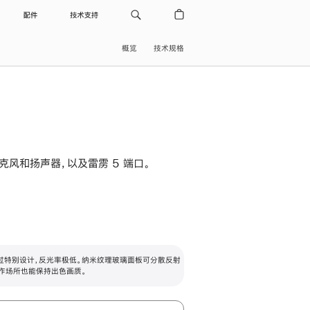
配件
技术支持
概览
技术规格
级麦克风和扬声器，以及雷雳 5 端口。
过特别设计，反光率极低。纳米纹理玻璃面板可分散反射
作场所也能保持出色画质。