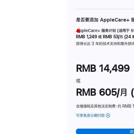
是否要添加 AppleCare+
AppleCare+ 服务计划 (适用于 Stu
RMB 1,249
或
RMB 53/月 (24 
获得长达 3 年的技术支持和意外损
RMB 14,499
或
RMB 605/月 (
含增值税及其他法定税费
：约 RMB 1
可享免息分期付款
(Studio
Display
-
添