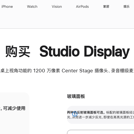
iPhone
Watch
Vision
AirPods
家居
娱乐
购买 Studio Display
桌上视角功能的 1200 万像素 Center Stage 摄像头、录音棚
玻璃面板
，可减少使用
纳米纹理玻璃面板可进一步减少反光，即使在
两种抗反射玻璃面板可选。
标配的玻璃面板经
。
有高亮光源的场所使用，也能保持出色画质。
展
光，从而进一步减少反光，即使在高亮光源的工
开