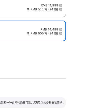
RMB 11,999
起
或 RMB 500/月 (24 期) 起
RMB 14,499
起
或 RMB 605/月 (24 期) 起
配可调倾斜度及高度的支架，额外增加 105
VESA 支架转换器
 有两种支架和一种支架转换器可选，以满足你的各种安装需求。
毫米的高度调节范围。
容的支架 (未随附)