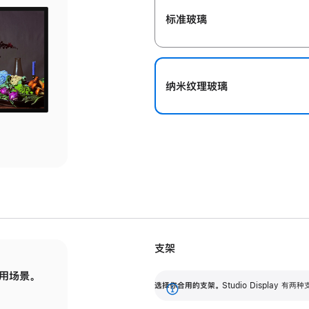
标准玻璃
纳米纹理玻璃
支架
用场景。
标配可调倾斜度的支架，提供 30 度的倾斜度
选
选择你合用的支架。
Studio Display
调节范围。
展