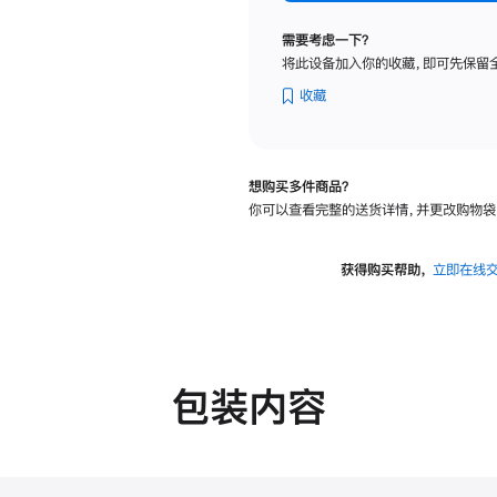
纳
米
需要考虑一下？
纹
将此设备加入你的收藏，即可先保留
理
玻
收藏
璃
面
板
想购买多件商品？
-
你可以查看完整的送货详情，并更改购物袋
VESA
支
架
获得购买帮助，
立即在线
转
换
器
的
分
包装内容
期
付
款
选
项)