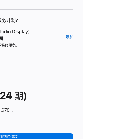
 服务计划？
dio Display)
AppleCare+
添加
期)
服
坏保修服务。
务
计
划
(适
用
于
24 期)
Studio
Display)
,678
脚
‡。
注
加到购物袋