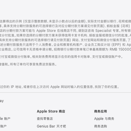
算得出的示例 (仅显示整数数额，未显示小数点以后的金额)，实际支付金额以银行、花呗或
等，具体支持分期付款服务的可选择银行及对应分期付款方案请见付款页面)、蚂蚁金服 (花呗
售店的分期付款方案可能与 Apple Store 在线商店不同，请到店咨询 Specialist 专
分付批准。如果你选择的分期付款方案未获得信用卡发卡机构、蚂蚁金服或微信分付的批准，Ap
具体支持分期付款服务的可选择银行请见付款页面) 网站、支付宝网站和微信分付服务页面，
期付款服务只适用于个人消费者。企业和教育机构客户、企业员工购买计划 (EPP) 和 Appl
企业商店。公司信用卡无资格申请分期。招商银行分期付款单笔订单最高限额为 RMB 150000
支付宝或微信分付账单。相关财务费用将显示在你的信用卡对账单、支付宝或微信账户中。
增值税。所有订单均可享受免费送货服务。
的 IP 地址，或者你在上次访问 Apple 网站时输入的位置信息，找到了你的位置。
ay
Apple Store 商店
商务应用
le 账户
查找零售店
Apple 与商务
e 账户
Genius Bar 天才吧
商务选购