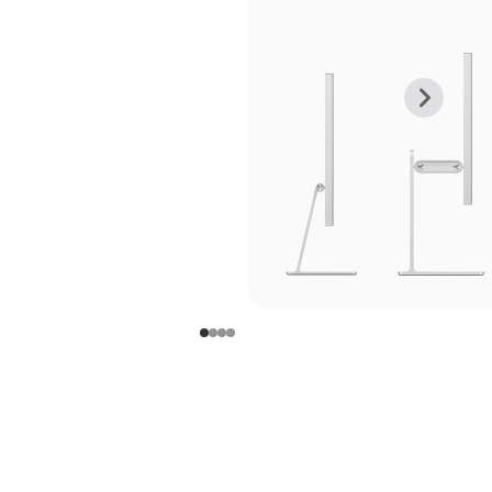
上
下
一
一
张
张
图
图
库
库
图
图
片
片
-
-
支
支
架
架