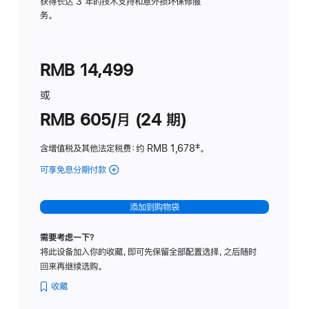
务
获得长达 3 年的技术支持和意外损坏保修服
务。
计
划
(适
RMB 14,499
用
于
或
Studio
RMB 605/月 (24 期)
Display
含增值税及其他法定税费
：约 RMB 1,678
脚
‡。
注
可享免息分期付款
(Studio
Display
-
添加到购物袋
纳
米
需要考虑一下？
纹
将此设备加入你的收藏，即可先保留全部配置选择，之后随时
理
回来再继续选购。
玻
璃
收藏
面