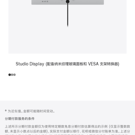
Studio Display (配备纳米纹理玻璃面板和 VESA 支架转换器)
网
脚
‡ 为近似值。金额可能随时间变动。
注
页
分期付款服务的条件
页
上述所示分期付款金额仅为使用特定期数免息分期付款估算得出的示例 (仅显示整数数
脚
额，未显示小数点以后的金额)，实际支付金额以银行、花呗或微信分付账单为准。上述分