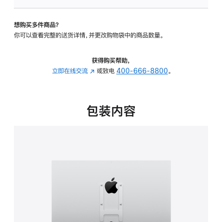
板
-
想购买多件商品？
VESA
你可以查看完整的送货详情，并更改购物袋中的商品数量。
支
架
转
获得购买帮助，
换
立即在线交流
(在
或致电
400-666-8800
。
器
新
的
窗
分
口
包装内容
期
中
付
打
款
开)
选
项)