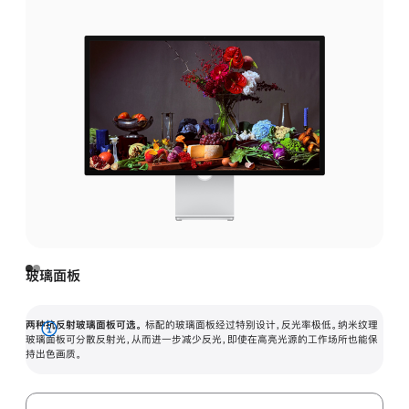
玻璃面板
两种抗反射玻璃面板可选。
标配的玻璃面板经过特别设计，反光率极低。纳米纹理
展
玻璃面板可分散反射光，从而进一步减少反光，即使在高亮光源的工作场所也能保
持出色画质。
开