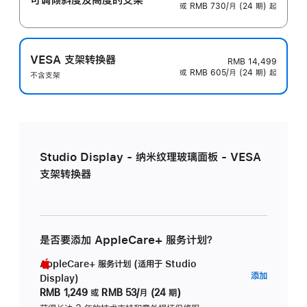
或 RMB 730/月 (24 期) 起
VESA 支架转换器
RMB 14,499
或 RMB 605/月 (24 期) 起
不含支架
Studio Display - 纳米纹理玻璃面板 - VESA
支架转换器
是否要添加 AppleCare+ 服务计划？
AppleCare+ 服务计划 (适用于 Studio
AppleC
添加
Display)
服
RMB 1,249
或
RMB 53/月 (24 期)