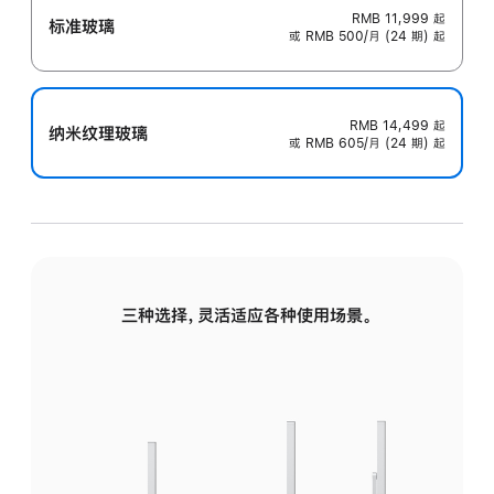
RMB 11,999
起
标准玻璃
或 RMB 500/月 (24 期) 起
RMB 14,499
起
纳米纹理玻璃
或 RMB 605/月 (24 期) 起
三种选择，灵活适应各种使用场景。
标