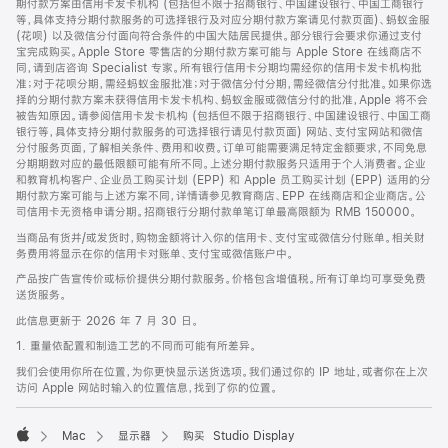
期付款方案由信用卡发卡机构 (包括但不限于招商银行、中国建设银行、中国工商银行
等，具体支持分期付款服务的可选择银行及对应分期付款方案请见付款页面)、蚂蚁金服
(花呗) 以及微信分付面向符合条件的中国大陆居民提供。部分银行会要求你通过支付
宝完成购买。Apple Store 零售店的分期付款方案可能与 Apple Store 在线商店不
同，请到店咨询 Specialist 专家。所有银行信用卡分期均需经你的信用卡发卡机构批
准；对于花呗分期，需经蚂蚁金服批准；对于微信分付分期，需经微信分付批准。如果你选
择的分期付款方案未获得信用卡发卡机构、蚂蚁金服或微信分付的批准，Apple 将不会
被告知原因。请参阅信用卡发卡机构 (包括但不限于招商银行、中国建设银行、中国工商
银行等，具体支持分期付款服务的可选择银行请见付款页面) 网站、支付宝网站和微信
分付服务页面，了解相关条件、费用和收费。订单可能需要满足特定金额要求，不同免息
分期期数对应的最低限额可能有所不同。上述分期付款服务只适用于个人消费者。企业
和教育机构客户、企业员工购买计划 (EPP) 和 Apple 员工购买计划 (EPP) 适用的分
期付款方案可能与上述方案不同，详情请参见教育商店、EPP 在线商店和企业商店。公
司信用卡无资格申请分期。招商银行分期付款单笔订单最高限额为 RMB 150000。
当商品有货并/或发货时，购物金额将计入你的信用卡、支付宝或微信分付账单。相关财
务费用将显示在你的信用卡对账单、支付宝或微信账户中。
产品按广告宣传价或标价提供分期付款服务。价格包含增值税。所有订单均可享受免费
送货服务。
此信息更新于 2026 年 7 月 30 日。
1. 重量依配置和制造工艺的不同而可能有所差异。
我们会使用你所在位置，为你更快显示送货选项。我们通过你的 IP 地址，或者你在上次
访问 Apple 网站时输入的位置信息，找到了你的位置。
Mac
显示器
购买 Studio Display