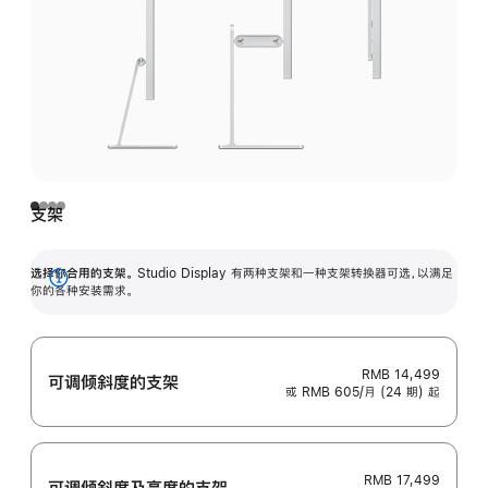
支架
选择你合用的支架。
Studio Display 有两种支架和一种支架转换器可选，以满足
展
你的各种安装需求。
开
RMB 14,499
可调倾斜度的支架
或 RMB 605/月 (24 期) 起
RMB 17,499
可调倾斜度及高‍度的支‍架