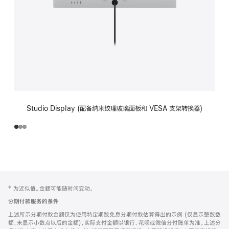
Studio Display (配备纳米纹理玻璃面板和 VESA 支架转换器)
网
脚
‡ 为近似值。金额可能随时间变动。
注
页
分期付款服务的条件
页
上述所示分期付款金额仅为使用特定期数免息分期付款估算得出的示例 (仅显示整数数
脚
额，未显示小数点以后的金额)，实际支付金额以银行、花呗或微信分付账单为准。上述分