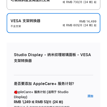
或 RMB 730/月 (24 期) 起
VESA 支架转换器
RMB 14,499
或 RMB 605/月 (24 期) 起
不含支架
Studio Display - 纳米纹理玻璃面板 - VESA
支架转换器
是否要添加 AppleCare+ 服务计划？
AppleCare+ 服务计划 (适用于 Studio
AppleC
添加
Display)
服
RMB 1,249
或
RMB 53/月 (24 期)