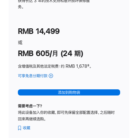
务
获得长达 3 年的技术支持和意外损坏保修服
务。
计
划
(适
RMB 14,499
用
于
或
Studio
RMB 605/月 (24 期)
Display
含增值税及其他法定税费
：约 RMB 1,678
脚
‡。
注
可享免息分期付款
(Studio
Display
-
添加到购物袋
纳
米
需要考虑一下？
纹
将此设备加入你的收藏，即可先保留全部配置选择，之后随时
理
回来再继续选购。
玻
璃
收藏
面