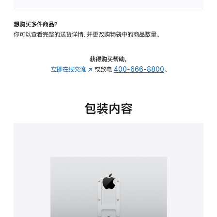
板
-
想购买多件商品？
VESA
你可以查看完整的送货详情，并更改购物袋中的商品数量。
支
架
转
获得购买帮助，
换
立即在线交流
(在
或致电
400-666-8800
。
器
新
的
窗
分
口
包装内容
期
中
付
打
款
开)
选
项)