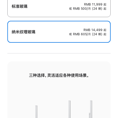
RMB 11,999
起
标准玻璃
或 RMB 500/月 (24 期) 起
RMB 14,499
起
纳米纹理玻璃
或 RMB 605/月 (24 期) 起
三种选择，灵活适应各种使用场景。
标