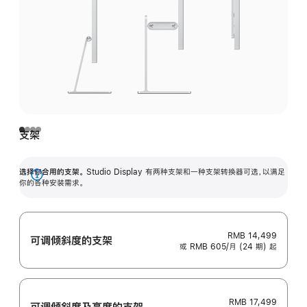
支架
选择你合用的支架。
Studio Display 有两种支架和一种支架转换器可选，以满足
展
你的各种安装需求。
开
RMB 14,499
可调倾斜度的支架
或 RMB 605/月 (24 期) 起
RMB 17,499
可调倾斜度及高‍度的支‍架