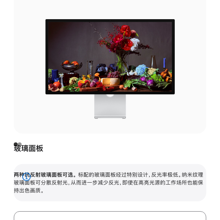
玻璃面板
两种抗反射玻璃面板可选。
标配的玻璃面板经过特别设计，反光率极低。纳米纹理
展
玻璃面板可分散反射光，从而进一步减少反光，即使在高亮光源的工作场所也能保
持出色画质。
开