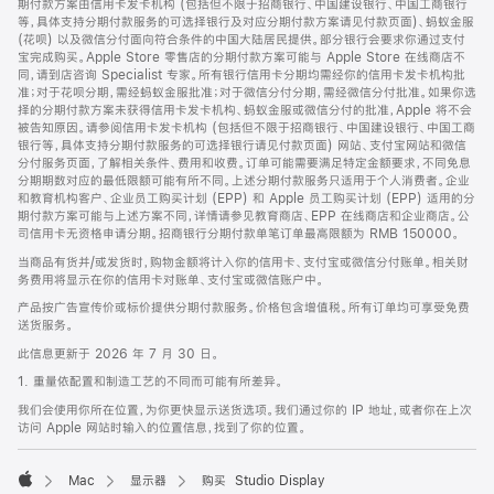
期付款方案由信用卡发卡机构 (包括但不限于招商银行、中国建设银行、中国工商银行
等，具体支持分期付款服务的可选择银行及对应分期付款方案请见付款页面)、蚂蚁金服
(花呗) 以及微信分付面向符合条件的中国大陆居民提供。部分银行会要求你通过支付
宝完成购买。Apple Store 零售店的分期付款方案可能与 Apple Store 在线商店不
同，请到店咨询 Specialist 专家。所有银行信用卡分期均需经你的信用卡发卡机构批
准；对于花呗分期，需经蚂蚁金服批准；对于微信分付分期，需经微信分付批准。如果你选
择的分期付款方案未获得信用卡发卡机构、蚂蚁金服或微信分付的批准，Apple 将不会
被告知原因。请参阅信用卡发卡机构 (包括但不限于招商银行、中国建设银行、中国工商
银行等，具体支持分期付款服务的可选择银行请见付款页面) 网站、支付宝网站和微信
分付服务页面，了解相关条件、费用和收费。订单可能需要满足特定金额要求，不同免息
分期期数对应的最低限额可能有所不同。上述分期付款服务只适用于个人消费者。企业
和教育机构客户、企业员工购买计划 (EPP) 和 Apple 员工购买计划 (EPP) 适用的分
期付款方案可能与上述方案不同，详情请参见教育商店、EPP 在线商店和企业商店。公
司信用卡无资格申请分期。招商银行分期付款单笔订单最高限额为 RMB 150000。
当商品有货并/或发货时，购物金额将计入你的信用卡、支付宝或微信分付账单。相关财
务费用将显示在你的信用卡对账单、支付宝或微信账户中。
产品按广告宣传价或标价提供分期付款服务。价格包含增值税。所有订单均可享受免费
送货服务。
此信息更新于 2026 年 7 月 30 日。
1. 重量依配置和制造工艺的不同而可能有所差异。
我们会使用你所在位置，为你更快显示送货选项。我们通过你的 IP 地址，或者你在上次
访问 Apple 网站时输入的位置信息，找到了你的位置。
Mac
显示器
购买 Studio Display