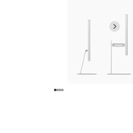
上
下
一
一
张
张
图
图
库
库
图
图
片
片
-
-
支
支
架
架