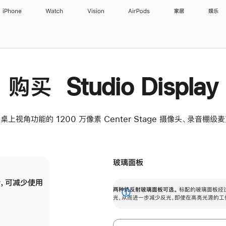
iPhone
Watch
Vision
AirPods
家居
娱乐
购买 Studio Display
桌上视角功能的 1200 万像素 Center Stage 摄像头、录音棚
玻璃面板
，可减少使用
纳米纹理玻璃面板可进一步减少反光，即使在
两种抗反射玻璃面板可选。
标配的玻璃面板经
。
有高亮光源的场所使用，也能保持出色画质。
展
光，从而进一步减少反光，即使在高亮光源的工
开