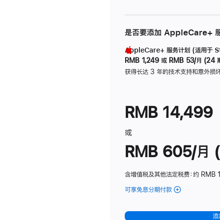
是否要添加 AppleCare+
AppleCare+ 服务计划 (适用于 Stu
RMB 1,249
或
RMB 53/月 (24 
获得长达 3 年的技术支持和意外损
RMB 14,499
或
RMB 605/月 (
含增值税及其他法定税费
：约 RMB 1
可享免息分期付款
(Studio
Display
-
添