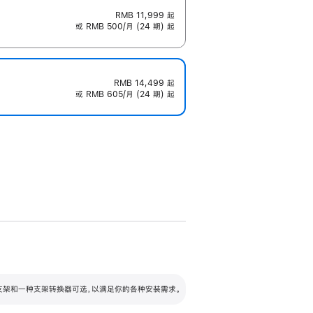
RMB 11,999
起
或 RMB 500/月 (24 期) 起
RMB 14,499
起
或 RMB 605/月 (24 期) 起
配可调倾斜度及高度的支架，额外增加 105
VESA 支架转换器
 有两种支架和一种支架转换器可选，以满足你的各种安装需求。
毫米的高度调节范围。
容的支架 (未随附)