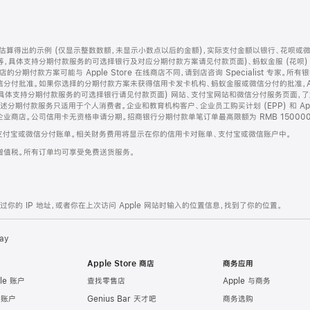
算得出的示例 (仅显示整数数额，未显示小数点以后的金额)，实际支付金额以银行、花呗或
等，具体支持分期付款服务的可选择银行及对应分期付款方案请见付款页面)、蚂蚁金服 (花呗
售店的分期付款方案可能与 Apple Store 在线商店不同，请到店咨询 Specialist 专
分付批准。如果你选择的分期付款方案未获得信用卡发卡机构、蚂蚁金服或微信分付的批准，Ap
具体支持分期付款服务的可选择银行请见付款页面) 网站、支付宝网站和微信分付服务页面，
期付款服务只适用于个人消费者。企业和教育机构客户、企业员工购买计划 (EPP) 和 Appl
企业商店。公司信用卡无资格申请分期。招商银行分期付款单笔订单最高限额为 RMB 150000
支付宝或微信分付账单。相关财务费用将显示在你的信用卡对账单、支付宝或微信账户中。
增值税。所有订单均可享受免费送货服务。
的 IP 地址，或者你在上次访问 Apple 网站时输入的位置信息，找到了你的位置。
ay
Apple Store 商店
商务应用
le 账户
查找零售店
Apple 与商务
e 账户
Genius Bar 天才吧
商务选购