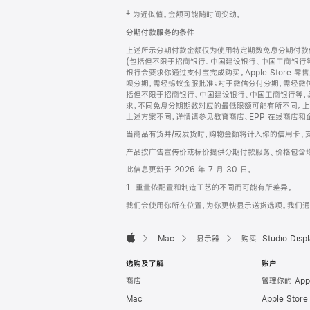
网
脚
‡ 为近似值。金额可能随时间变动。
注
页
分期付款服务的条件
页
上述所示分期付款金额仅为使用特定期数免息分期付款估
脚
(包括但不限于招商银行、中国建设银行、中国工商银行
银行会要求你通过支付宝完成购买。Apple Store 零
呗分期，需经蚂蚁金服批准；对于微信分付分期，需经微信
括但不限于招商银行、中国建设银行、中国工商银行等，
求，不同免息分期期数对应的最低限额可能有所不同。上述分
上述方案不同，详情请参见教育商店、EPP 在线商店和
当商品有货并/或发货时，购物金额将计入你的信用卡、
产品按广告宣传价或标价提供分期付款服务。价格包含
此信息更新于 2026 年 7 月 30 日。
1. 重量依配置和制造工艺的不同而可能有所差异。
我们会使用你所在位置，为你更快显示送货选项。我们通过你
Mac
显示器
购买 Studio Displ
Apple
选购及了解
账户
商店
管理你的 App
Mac
Apple Stor