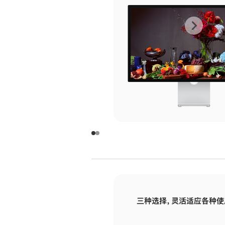
上
下
一
一
张
张
图
图
库
库
图
图
片
片
-
-
玻
玻
璃
璃
三种选择，灵活适应各种使
面
面
板
板