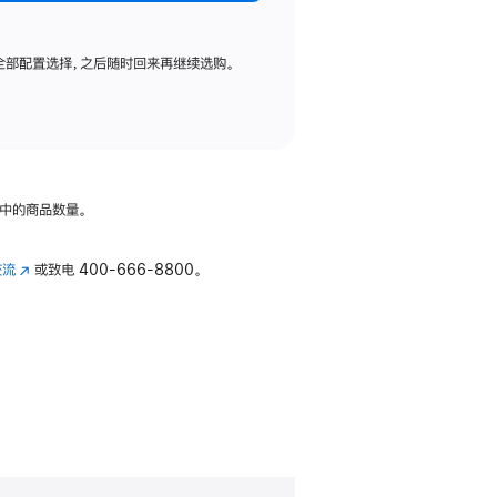
全部配置选择，之后随时回来再继续选购。
中的商品数量。
交流
(在
或致电
400-666-8800。
新
窗
口
中
打
开)