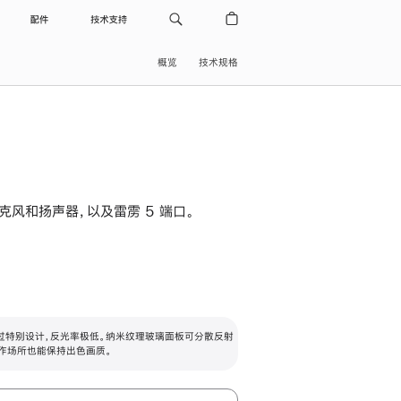
配件
技术支持
概览
技术规格
级麦克风和扬声器，以及雷雳 5 端口。
过特别设计，反光率极低。纳米纹理玻璃面板可分散反射
作场所也能保持出色画质。