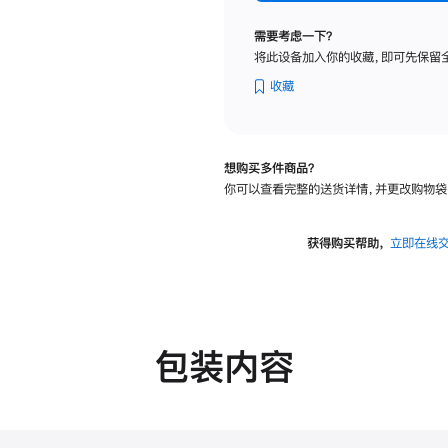
纳
米
需要考虑一下？
纹
将此设备加入你的收藏，即可先保留
理
玻
收藏
璃
面
板
想购买多件商品？
-
你可以查看完整的送货详情，并更改购物袋
VESA
支
架
获得购买帮助，
立即在线
转
换
器
的
分
包装内容
期
付
款
选
项)