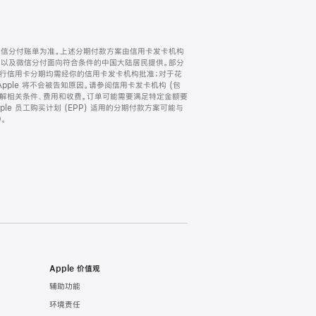
微信分付账单为准。上述分期付款方案由信用卡发卡机构
) 以及微信分付面向符合条件的中国大陆居民提供。部分
家。所有银行信用卡分期均需经你的信用卡发卡机构批准；对于花
ple 将不会被告知原因。请参阅信用卡发卡机构 (包
了解相关条件、费用和收费。订单可能需要满足特定金额要
e 员工购买计划 (EPP) 适用的分期付款方案可能与
。
Apple 价值观
辅助功能
环境责任