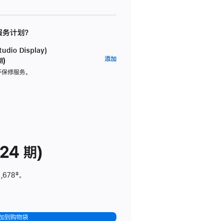
 服务计划？
dio Display)
AppleCare+
添加
期)
服
坏保修服务。
务
计
划
(适
用
于
24 期)
Studio
Display)
,678
脚
‡。
注
加到购物袋