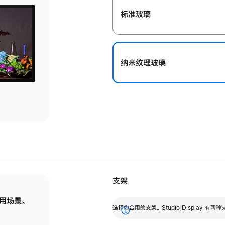
标准玻璃
纳米纹理玻璃
支架
用场景。
标配可调倾斜度的支架，提供 30 度的倾斜度
选
选择你合用的支架。
Studio Display
调节范围。
展