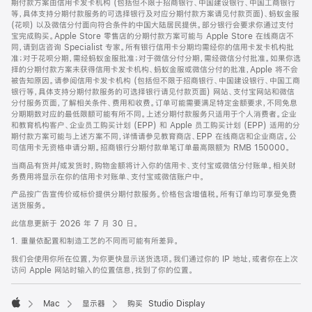
期付款方案由信用卡发卡机构 (包括但不限于招商银行、中国建设银行、中国工商银行
等，具体支持分期付款服务的可选择银行及对应分期付款方案请见付款页面)、蚂蚁金服
(花呗) 以及微信分付面向符合条件的中国大陆居民提供。部分银行会要求你通过支付
宝完成购买。Apple Store 零售店的分期付款方案可能与 Apple Store 在线商店不
同，请到店咨询 Specialist 专家。所有银行信用卡分期均需经你的信用卡发卡机构批
准；对于花呗分期，需经蚂蚁金服批准；对于微信分付分期，需经微信分付批准。如果你选
择的分期付款方案未获得信用卡发卡机构、蚂蚁金服或微信分付的批准，Apple 将不会
被告知原因。请参阅信用卡发卡机构 (包括但不限于招商银行、中国建设银行、中国工商
银行等，具体支持分期付款服务的可选择银行请见付款页面) 网站、支付宝网站和微信
分付服务页面，了解相关条件、费用和收费。订单可能需要满足特定金额要求，不同免息
分期期数对应的最低限额可能有所不同。上述分期付款服务只适用于个人消费者。企业
和教育机构客户、企业员工购买计划 (EPP) 和 Apple 员工购买计划 (EPP) 适用的分
期付款方案可能与上述方案不同，详情请参见教育商店、EPP 在线商店和企业商店。公
司信用卡无资格申请分期。招商银行分期付款单笔订单最高限额为 RMB 150000。
当商品有货并/或发货时，购物金额将计入你的信用卡、支付宝或微信分付账单。相关财
务费用将显示在你的信用卡对账单、支付宝或微信账户中。
产品按广告宣传价或标价提供分期付款服务。价格包含增值税。所有订单均可享受免费
送货服务。
此信息更新于 2026 年 7 月 30 日。
1. 重量依配置和制造工艺的不同而可能有所差异。
我们会使用你所在位置，为你更快显示送货选项。我们通过你的 IP 地址，或者你在上次
访问 Apple 网站时输入的位置信息，找到了你的位置。
Mac
显示器
购买 Studio Display