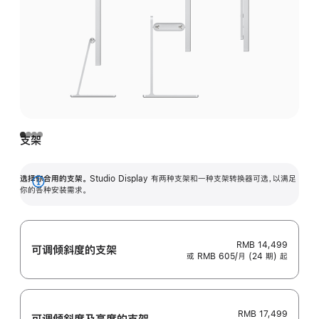
支架
选择你合用的支架。
Studio Display 有两种支架和一种支架转换器可选，以满足
展
你的各种安装需求。
开
RMB 14,499
可调倾斜度的支架
或 RMB 605/月 (24 期) 起
RMB 17,499
可调倾斜度及高‍度的支‍架