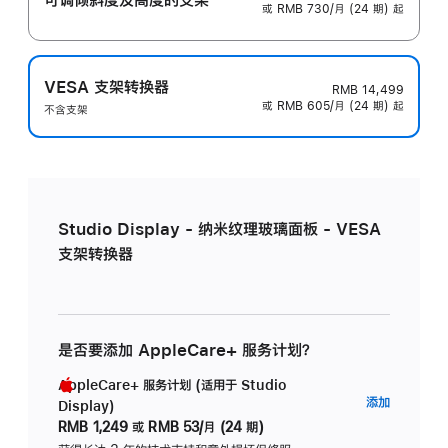
或 RMB 730/月 (24 期) 起
VESA 支架转换器
RMB 14,499
或 RMB 605/月 (24 期) 起
不含支架
Studio Display - 纳米纹理玻璃面板 - VESA
支架转换器
是否要添加 AppleCare+ 服务计划？
AppleCare+ 服务计划 (适用于 Studio
AppleC
添加
Display)
服
RMB 1,249
或
RMB 53/月 (24 期)