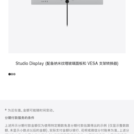
Studio Display (配备纳米纹理玻璃面板和 VESA 支架转换器)
网
脚
‡ 为近似值。金额可能随时间变动。
注
页
分期付款服务的条件
页
上述所示分期付款金额仅为使用特定期数免息分期付款估算得出的示例 (仅显示整数数
脚
额，未显示小数点以后的金额)，实际支付金额以银行、花呗或微信分付账单为准。上述分