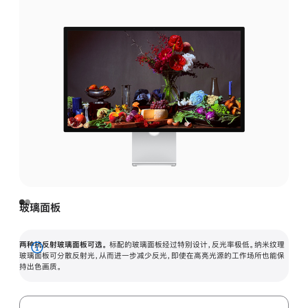
玻璃面板
两种抗反射玻璃面板可选。
标配的玻璃面板经过特别设计，反光率极低。纳米纹理
展
玻璃面板可分散反射光，从而进一步减少反光，即使在高亮光源的工作场所也能保
持出色画质。
开