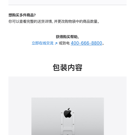
板
-
想购买多件商品？
VESA
你可以查看完整的送货详情，并更改购物袋中的商品数量。
支
架
转
获得购买帮助，
换
立即在线交流
(在
或致电
400-666-8800
。
器
新
的
窗
分
口
包装内容
期
中
付
打
款
开)
选
项)