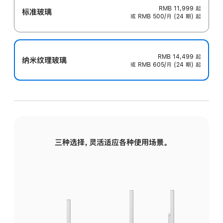
RMB 11,999
起
标准玻璃
或 RMB 500/月 (24 期) 起
RMB 14,499
起
纳米纹理玻璃
或 RMB 605/月 (24 期) 起
三种选择，灵活适应各种使用场景。
标