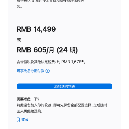
务
获得长达 3 年的技术支持和意外损坏保修服
务。
计
划
(适
RMB 14,499
用
于
或
Studio
RMB 605/月 (24 期)
Display
含增值税及其他法定税费
：约 RMB 1,678
脚
‡。
注
可享免息分期付款
(Studio
Display
-
添加到购物袋
纳
米
需要考虑一下？
纹
将此设备加入你的收藏，即可先保留全部配置选择，之后随时
理
回来再继续选购。
玻
璃
收藏
面