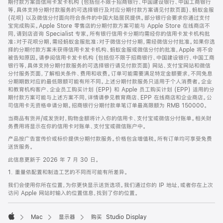
期付款方案由信用卡发卡机构 (包括但不限于招商银行、中国建设银行、中国工商银行
等，具体支持分期付款服务的可选择银行及对应分期付款方案请见付款页面)、蚂蚁金服
(花呗) 以及微信分付面向符合条件的中国大陆居民提供。部分银行会要求你通过支付
宝完成购买。Apple Store 零售店的分期付款方案可能与 Apple Store 在线商店不
同，请到店咨询 Specialist 专家。所有银行信用卡分期均需经你的信用卡发卡机构批
准；对于花呗分期，需经蚂蚁金服批准；对于微信分付分期，需经微信分付批准。如果你选
择的分期付款方案未获得信用卡发卡机构、蚂蚁金服或微信分付的批准，Apple 将不会
被告知原因。请参阅信用卡发卡机构 (包括但不限于招商银行、中国建设银行、中国工商
银行等，具体支持分期付款服务的可选择银行请见付款页面) 网站、支付宝网站和微信
分付服务页面，了解相关条件、费用和收费。订单可能需要满足特定金额要求，不同免息
分期期数对应的最低限额可能有所不同。上述分期付款服务只适用于个人消费者。企业
和教育机构客户、企业员工购买计划 (EPP) 和 Apple 员工购买计划 (EPP) 适用的分
期付款方案可能与上述方案不同，详情请参见教育商店、EPP 在线商店和企业商店。公
司信用卡无资格申请分期。招商银行分期付款单笔订单最高限额为 RMB 150000。
当商品有货并/或发货时，购物金额将计入你的信用卡、支付宝或微信分付账单。相关财
务费用将显示在你的信用卡对账单、支付宝或微信账户中。
产品按广告宣传价或标价提供分期付款服务。价格包含增值税。所有订单均可享受免费
送货服务。
此信息更新于 2026 年 7 月 30 日。
1. 重量依配置和制造工艺的不同而可能有所差异。
我们会使用你所在位置，为你更快显示送货选项。我们通过你的 IP 地址，或者你在上次
访问 Apple 网站时输入的位置信息，找到了你的位置。
Mac
显示器
购买 Studio Display