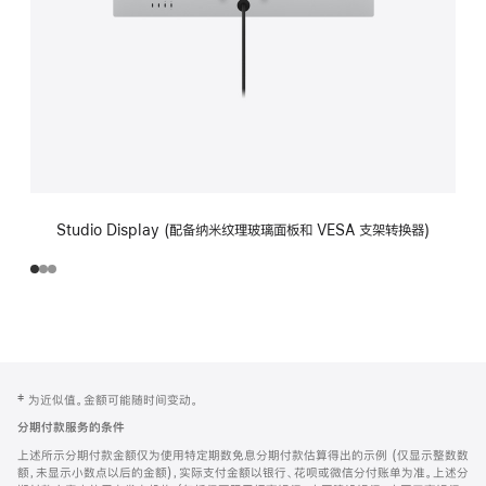
Studio Display (配备纳米纹理玻璃面板和 VESA 支架转换器)
网
脚
‡ 为近似值。金额可能随时间变动。
注
页
分期付款服务的条件
页
上述所示分期付款金额仅为使用特定期数免息分期付款估算得出的示例 (仅显示整数数
脚
额，未显示小数点以后的金额)，实际支付金额以银行、花呗或微信分付账单为准。上述分