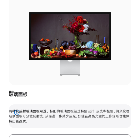
玻璃面板
两种抗反射玻璃面板可选。
标配的玻璃面板经过特别设计，反光率极低。纳米纹理
展
玻璃面板可分散反射光，从而进一步减少反光，即使在高亮光源的工作场所也能保
持出色画质。
开