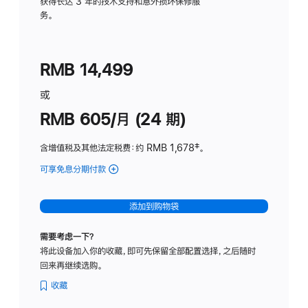
务
获得长达 3 年的技术支持和意外损坏保修服
务。
计
划
(适
RMB 14,499
用
于
或
Studio
RMB 605/月 (24 期)
Display
含增值税及其他法定税费
：约 RMB 1,678
脚
‡。
注
可享免息分期付款
(Studio
Display
-
添加到购物袋
纳
米
需要考虑一下？
纹
将此设备加入你的收藏，即可先保留全部配置选择，之后随时
理
回来再继续选购。
玻
璃
收藏
面