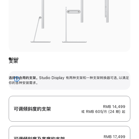
支架
选择你合用的支架。
Studio Display 有两种支架和一种支架转换器可选，以满足
展
你的各种安装需求。
开
RMB 14,499
可调倾斜度的支架
或 RMB 605/月 (24 期) 起
RMB 17,499
可调倾斜度及高‍度的支‍架