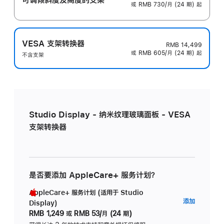
或 RMB 730/月 (24 期) 起
VESA 支架转换器
RMB 14,499
或 RMB 605/月 (24 期) 起
不含支架
Studio Display - 纳米纹理玻璃面板 - VESA
支架转换器
是否要添加 AppleCare+ 服务计划？
AppleCare+ 服务计划 (适用于 Studio
AppleC
添加
Display)
服
RMB 1,249
或
RMB 53/月 (24 期)