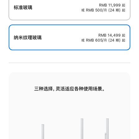
RMB 11,999
起
标准玻璃
或 RMB 500/月 (24 期) 起
RMB 14,499
起
纳米纹理玻璃
或 RMB 605/月 (24 期) 起
三种选择，灵活适应各种使用场景。
标