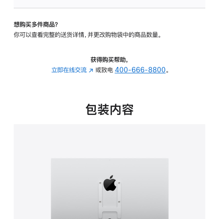
板
-
想购买多件商品？
VESA
你可以查看完整的送货详情，并更改购物袋中的商品数量。
支
架
转
获得购买帮助，
换
立即在线交流
(在
或致电
400-666-8800
。
器
新
的
窗
分
口
包装内容
期
中
付
打
款
开)
选
项)