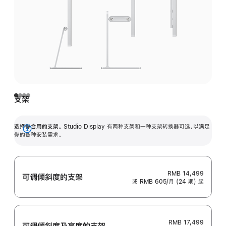
支架
选择你合用的支架。
Studio Display 有两种支架和一种支架转换器可选，以满足
展
你的各种安装需求。
开
RMB 14,499
可调倾斜度的支架
或 RMB 605/月 (24 期) 起
RMB 17,499
可调倾斜度及高‍度的支‍架