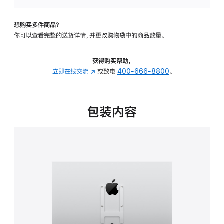
板
-
想购买多件商品？
VESA
你可以查看完整的送货详情，并更改购物袋中的商品数量。
支
架
转
获得购买帮助，
换
立即在线交流
(在
或致电
400-666-8800
。
器
新
的
窗
分
口
包装内容
期
中
付
打
款
开)
选
项)