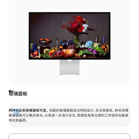
玻璃面板
两种抗反射玻璃面板可选。
标配的玻璃面板经过特别设计，反光率极低。纳米纹理
展
玻璃面板可分散反射光，从而进一步减少反光，即使在高亮光源的工作场所也能保
持出色画质。
开