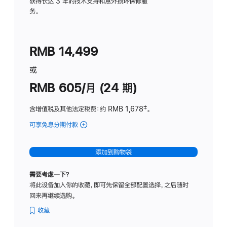
务
获得长达 3 年的技术支持和意外损坏保修服
务。
计
划
(适
RMB 14,499
用
于
或
Studio
RMB 605/月 (24 期)
Display
含增值税及其他法定税费
：约 RMB 1,678
脚
‡。
注
可享免息分期付款
(Studio
Display
-
添加到购物袋
纳
米
需要考虑一下？
纹
将此设备加入你的收藏，即可先保留全部配置选择，之后随时
理
回来再继续选购。
玻
璃
收藏
面