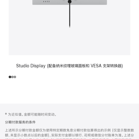
Studio Display (配备纳米纹理玻璃面板和 VESA 支架转换器)
网
脚
‡ 为近似值。金额可能随时间变动。
注
页
分期付款服务的条件
页
上述所示分期付款金额仅为使用特定期数免息分期付款估算得出的示例 (仅显示整数数
脚
额，未显示小数点以后的金额)，实际支付金额以银行、花呗或微信分付账单为准。上述分