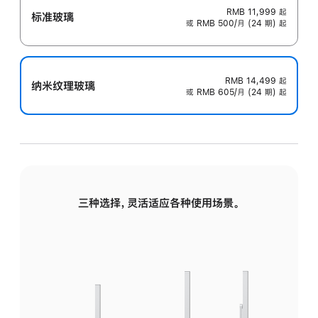
RMB 11,999
起
标准玻璃
或 RMB 500/月 (24 期) 起
RMB 14,499
起
纳米纹理玻璃
或 RMB 605/月 (24 期) 起
三种选择，灵活适应各种使用场景。
标