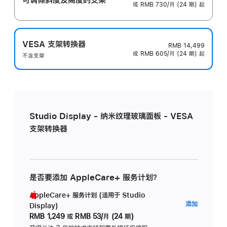
或 RMB 730/月 (24 期) 起
VESA 支架转换器
RMB 14,499
或 RMB 605/月 (24 期) 起
不含支架
Studio Display - 纳米纹理玻璃面板 - VESA
支架转换器
是否要添加 AppleCare+ 服务计划？
AppleCare+ 服务计划 (适用于 Studio
AppleC
添加
Display)
服
RMB 1,249
或
RMB 53/月 (24 期)