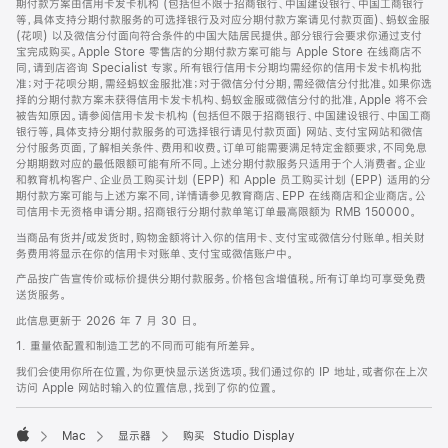
期付款方案由信用卡发卡机构 (包括但不限于招商银行、中国建设银行、中国工商银行
等，具体支持分期付款服务的可选择银行及对应分期付款方案请见付款页面)、蚂蚁金服
(花呗) 以及微信分付面向符合条件的中国大陆居民提供。部分银行会要求你通过支付
宝完成购买。Apple Store 零售店的分期付款方案可能与 Apple Store 在线商店不
同，请到店咨询 Specialist 专家。所有银行信用卡分期均需经你的信用卡发卡机构批
准；对于花呗分期，需经蚂蚁金服批准；对于微信分付分期，需经微信分付批准。如果你选
择的分期付款方案未获得信用卡发卡机构、蚂蚁金服或微信分付的批准，Apple 将不会
被告知原因。请参阅信用卡发卡机构 (包括但不限于招商银行、中国建设银行、中国工商
银行等，具体支持分期付款服务的可选择银行请见付款页面) 网站、支付宝网站和微信
分付服务页面，了解相关条件、费用和收费。订单可能需要满足特定金额要求，不同免息
分期期数对应的最低限额可能有所不同。上述分期付款服务只适用于个人消费者。企业
和教育机构客户、企业员工购买计划 (EPP) 和 Apple 员工购买计划 (EPP) 适用的分
期付款方案可能与上述方案不同，详情请参见教育商店、EPP 在线商店和企业商店。公
司信用卡无资格申请分期。招商银行分期付款单笔订单最高限额为 RMB 150000。
当商品有货并/或发货时，购物金额将计入你的信用卡、支付宝或微信分付账单。相关财
务费用将显示在你的信用卡对账单、支付宝或微信账户中。
产品按广告宣传价或标价提供分期付款服务。价格包含增值税。所有订单均可享受免费
送货服务。
此信息更新于 2026 年 7 月 30 日。
1. 重量依配置和制造工艺的不同而可能有所差异。
我们会使用你所在位置，为你更快显示送货选项。我们通过你的 IP 地址，或者你在上次
访问 Apple 网站时输入的位置信息，找到了你的位置。
Mac
显示器
购买 Studio Display