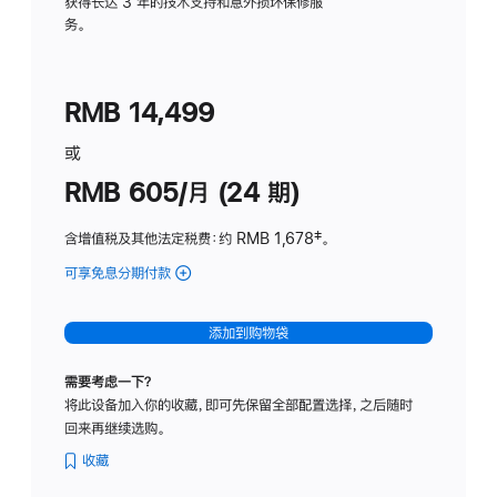
务
获得长达 3 年的技术支持和意外损坏保修服
务。
计
划
(适
RMB 14,499
用
于
或
Studio
RMB 605/月 (24 期)
Display
含增值税及其他法定税费
：约 RMB 1,678
脚
‡。
注
可享免息分期付款
(Studio
Display
-
添加到购物袋
纳
米
需要考虑一下？
纹
将此设备加入你的收藏，即可先保留全部配置选择，之后随时
理
回来再继续选购。
玻
璃
收藏
面