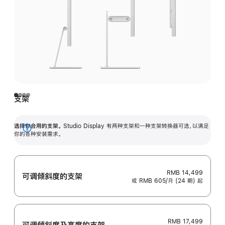
支架
选择你合用的支架。
Studio Display 有两种支架和一种支架转换器可选，以满足
展
你的各种安装需求。
开
RMB 14,499
可调倾斜度的支架
或 RMB 605/月 (24 期) 起
RMB 17,499
可调倾斜度及高‍度的支‍架