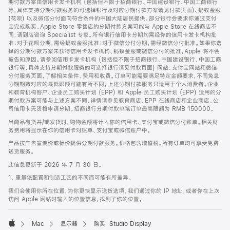
期付款方案由信用卡发卡机构 (包括但不限于招商银行、中国建设银行、中国工商银行
等，具体支持分期付款服务的可选择银行及对应分期付款方案请见付款页面)、蚂蚁金服
(花呗) 以及微信分付面向符合条件的中国大陆居民提供。部分银行会要求你通过支付
宝完成购买。Apple Store 零售店的分期付款方案可能与 Apple Store 在线商店不
同，请到店咨询 Specialist 专家。所有银行信用卡分期均需经你的信用卡发卡机构批
准；对于花呗分期，需经蚂蚁金服批准；对于微信分付分期，需经微信分付批准。如果你选
择的分期付款方案未获得信用卡发卡机构、蚂蚁金服或微信分付的批准，Apple 将不会
被告知原因。请参阅信用卡发卡机构 (包括但不限于招商银行、中国建设银行、中国工商
银行等，具体支持分期付款服务的可选择银行请见付款页面) 网站、支付宝网站和微信
分付服务页面，了解相关条件、费用和收费。订单可能需要满足特定金额要求，不同免息
分期期数对应的最低限额可能有所不同。上述分期付款服务只适用于个人消费者。企业
和教育机构客户、企业员工购买计划 (EPP) 和 Apple 员工购买计划 (EPP) 适用的分
期付款方案可能与上述方案不同，详情请参见教育商店、EPP 在线商店和企业商店。公
司信用卡无资格申请分期。招商银行分期付款单笔订单最高限额为 RMB 150000。
当商品有货并/或发货时，购物金额将计入你的信用卡、支付宝或微信分付账单。相关财
务费用将显示在你的信用卡对账单、支付宝或微信账户中。
产品按广告宣传价或标价提供分期付款服务。价格包含增值税。所有订单均可享受免费
送货服务。
此信息更新于 2026 年 7 月 30 日。
1. 重量依配置和制造工艺的不同而可能有所差异。
我们会使用你所在位置，为你更快显示送货选项。我们通过你的 IP 地址，或者你在上次
访问 Apple 网站时输入的位置信息，找到了你的位置。
Mac
显示器
购买 Studio Display