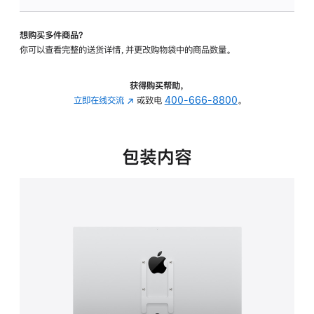
板
-
想购买多件商品？
VESA
你可以查看完整的送货详情，并更改购物袋中的商品数量。
支
架
转
获得购买帮助，
换
立即在线交流
(在
或致电
400-666-8800
。
器
新
的
窗
分
口
包装内容
期
中
付
打
款
开)
选
项)