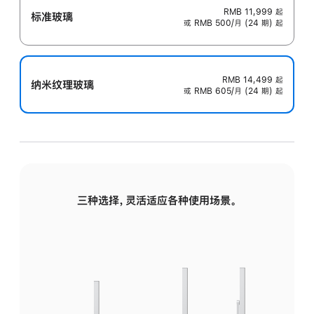
RMB 11,999
起
标准玻璃
或 RMB 500/月 (24 期) 起
RMB 14,499
起
纳米纹理玻璃
或 RMB 605/月 (24 期) 起
三种选择，灵活适应各种使用场景。
标