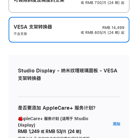
或 RMB 730/月 (24 期) 起
VESA 支架转换器
RMB 14,499
或 RMB 605/月 (24 期) 起
不含支架
Studio Display - 纳米纹理玻璃面板 - VESA
支架转换器
是否要添加 AppleCare+ 服务计划？
AppleCare+ 服务计划 (适用于 Studio
AppleC
添加
Display)
服
RMB 1,249
或
RMB 53/月 (24 期)