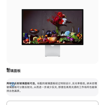
玻璃面板
两种抗反射玻璃面板可选。
标配的玻璃面板经过特别设计，反光率极低。纳米纹理
展
玻璃面板可分散反射光，从而进一步减少反光，即使在高亮光源的工作场所也能保
持出色画质。
开