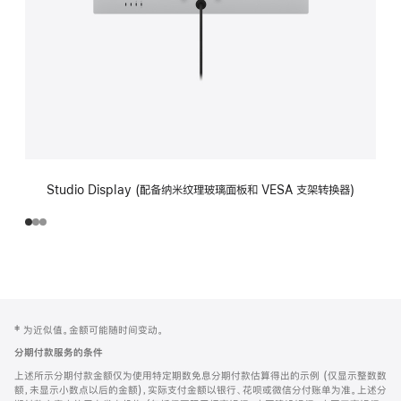
Studio Display (配备纳米纹理玻璃面板和 VESA 支架转换器)
网
脚
‡ 为近似值。金额可能随时间变动。
注
页
分期付款服务的条件
页
上述所示分期付款金额仅为使用特定期数免息分期付款估算得出的示例 (仅显示整数数
脚
额，未显示小数点以后的金额)，实际支付金额以银行、花呗或微信分付账单为准。上述分