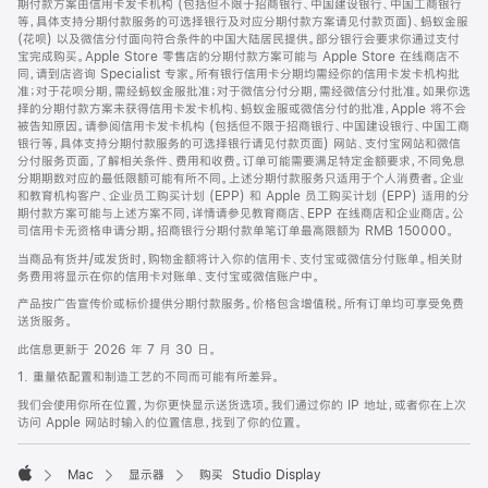
期付款方案由信用卡发卡机构 (包括但不限于招商银行、中国建设银行、中国工商银行
等，具体支持分期付款服务的可选择银行及对应分期付款方案请见付款页面)、蚂蚁金服
(花呗) 以及微信分付面向符合条件的中国大陆居民提供。部分银行会要求你通过支付
宝完成购买。Apple Store 零售店的分期付款方案可能与 Apple Store 在线商店不
同，请到店咨询 Specialist 专家。所有银行信用卡分期均需经你的信用卡发卡机构批
准；对于花呗分期，需经蚂蚁金服批准；对于微信分付分期，需经微信分付批准。如果你选
择的分期付款方案未获得信用卡发卡机构、蚂蚁金服或微信分付的批准，Apple 将不会
被告知原因。请参阅信用卡发卡机构 (包括但不限于招商银行、中国建设银行、中国工商
银行等，具体支持分期付款服务的可选择银行请见付款页面) 网站、支付宝网站和微信
分付服务页面，了解相关条件、费用和收费。订单可能需要满足特定金额要求，不同免息
分期期数对应的最低限额可能有所不同。上述分期付款服务只适用于个人消费者。企业
和教育机构客户、企业员工购买计划 (EPP) 和 Apple 员工购买计划 (EPP) 适用的分
期付款方案可能与上述方案不同，详情请参见教育商店、EPP 在线商店和企业商店。公
司信用卡无资格申请分期。招商银行分期付款单笔订单最高限额为 RMB 150000。
当商品有货并/或发货时，购物金额将计入你的信用卡、支付宝或微信分付账单。相关财
务费用将显示在你的信用卡对账单、支付宝或微信账户中。
产品按广告宣传价或标价提供分期付款服务。价格包含增值税。所有订单均可享受免费
送货服务。
此信息更新于 2026 年 7 月 30 日。
1. 重量依配置和制造工艺的不同而可能有所差异。
我们会使用你所在位置，为你更快显示送货选项。我们通过你的 IP 地址，或者你在上次
访问 Apple 网站时输入的位置信息，找到了你的位置。
Mac
显示器
购买 Studio Display