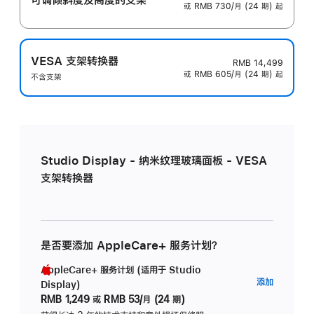
或 RMB 730/月 (24 期) 起
VESA 支架转换器
RMB 14,499
或 RMB 605/月 (24 期) 起
不含支架
Studio Display - 纳米纹理玻璃面板 - VESA
支架转换器
是否要添加 AppleCare+ 服务计划？
AppleCare+ 服务计划 (适用于 Studio
AppleC
添加
Display)
服
RMB 1,249
或
RMB 53/月 (24 期)