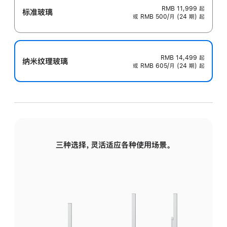
RMB 11,999
起
标准玻璃
或 RMB 500/月 (24 期) 起
RMB 14,499
起
纳米纹理玻璃
或 RMB 605/月 (24 期) 起
三种选择，灵活适应各种使用场景。
标