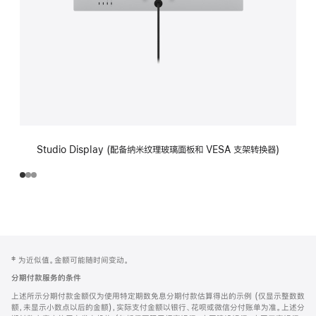
Studio Display (配备纳米纹理玻璃面板和 VESA 支架转换器)
网
脚
‡ 为近似值。金额可能随时间变动。
注
页
分期付款服务的条件
页
上述所示分期付款金额仅为使用特定期数免息分期付款估算得出的示例 (仅显示整数数
脚
额，未显示小数点以后的金额)，实际支付金额以银行、花呗或微信分付账单为准。上述分