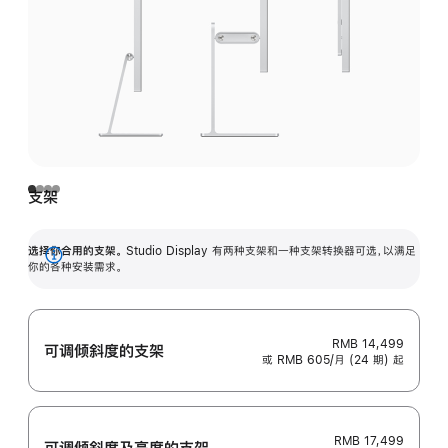
支架
选择你合用的支架。
Studio Display 有两种支架和一种支架转换器可选，以满足
展
你的各种安装需求。
开
RMB 14,499
可调倾斜度的支架
或 RMB 605/月 (24 期) 起
RMB 17,499
可调倾斜度及高‍度的支‍架