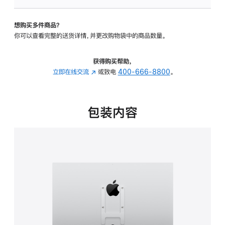
板
-
想购买多件商品？
VESA
你可以查看完整的送货详情，并更改购物袋中的商品数量。
支
架
转
获得购买帮助，
换
立即在线交流
(在
或致电
400-666-8800
。
器
新
的
窗
分
口
包装内容
期
中
付
打
款
开)
选
项)