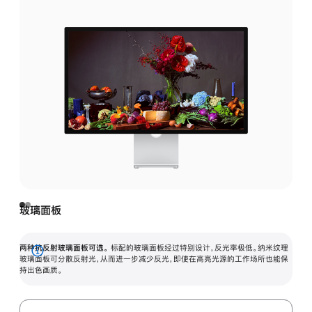
玻璃面板
两种抗反射玻璃面板可选。
标配的玻璃面板经过特别设计，反光率极低。纳米纹理
展
玻璃面板可分散反射光，从而进一步减少反光，即使在高亮光源的工作场所也能保
持出色画质。
开