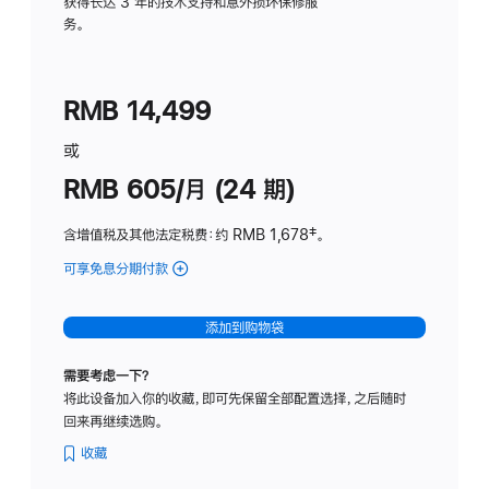
务
获得长达 3 年的技术支持和意外损坏保修服
务。
计
划
(适
RMB 14,499
用
于
或
Studio
RMB 605/月 (24 期)
Display
含增值税及其他法定税费
：约 RMB 1,678
脚
‡。
注
可享免息分期付款
(Studio
Display
-
添加到购物袋
纳
米
需要考虑一下？
纹
将此设备加入你的收藏，即可先保留全部配置选择，之后随时
理
回来再继续选购。
玻
璃
收藏
面