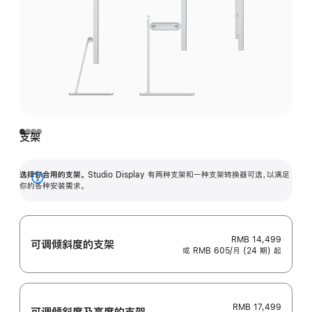
支架
选择你合用的支架。
Studio Display 有两种支架和一种支架转换器可选，以满足
展
你的各种安装需求。
开
RMB 14,499
可调倾斜度的支架
或 RMB 605/月 (24 期) 起
RMB 17,499
可调倾斜度及高‍度的支‍架