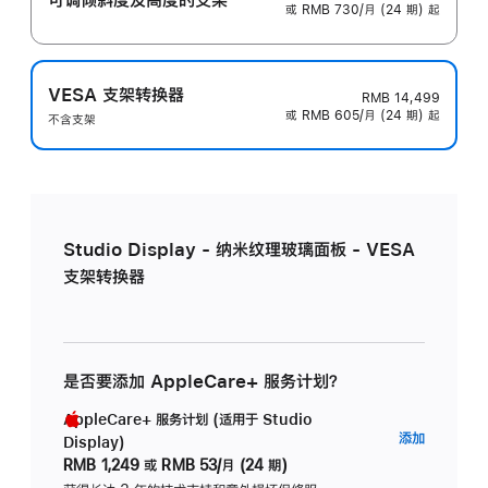
或 RMB 730/月 (24 期) 起
VESA 支架转换器
RMB 14,499
或 RMB 605/月 (24 期) 起
不含支架
Studio Display - 纳米纹理玻璃面板 - VESA
支架转换器
是否要添加 AppleCare+ 服务计划？
AppleCare+ 服务计划 (适用于 Studio
AppleC
添加
Display)
服
RMB 1,249
或
RMB 53/月 (24 期)