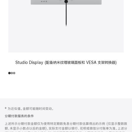
Studio Display (配备纳米纹理玻璃面板和 VESA 支架转换器)
网
脚
‡ 为近似值。金额可能随时间变动。
注
页
分期付款服务的条件
页
上述所示分期付款金额仅为使用特定期数免息分期付款估算得出的示例 (仅显示整数数
脚
额，未显示小数点以后的金额)，实际支付金额以银行、花呗或微信分付账单为准。上述分