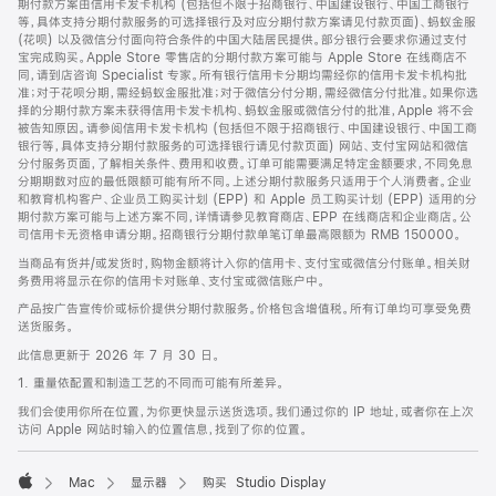
期付款方案由信用卡发卡机构 (包括但不限于招商银行、中国建设银行、中国工商银行
等，具体支持分期付款服务的可选择银行及对应分期付款方案请见付款页面)、蚂蚁金服
(花呗) 以及微信分付面向符合条件的中国大陆居民提供。部分银行会要求你通过支付
宝完成购买。Apple Store 零售店的分期付款方案可能与 Apple Store 在线商店不
同，请到店咨询 Specialist 专家。所有银行信用卡分期均需经你的信用卡发卡机构批
准；对于花呗分期，需经蚂蚁金服批准；对于微信分付分期，需经微信分付批准。如果你选
择的分期付款方案未获得信用卡发卡机构、蚂蚁金服或微信分付的批准，Apple 将不会
被告知原因。请参阅信用卡发卡机构 (包括但不限于招商银行、中国建设银行、中国工商
银行等，具体支持分期付款服务的可选择银行请见付款页面) 网站、支付宝网站和微信
分付服务页面，了解相关条件、费用和收费。订单可能需要满足特定金额要求，不同免息
分期期数对应的最低限额可能有所不同。上述分期付款服务只适用于个人消费者。企业
和教育机构客户、企业员工购买计划 (EPP) 和 Apple 员工购买计划 (EPP) 适用的分
期付款方案可能与上述方案不同，详情请参见教育商店、EPP 在线商店和企业商店。公
司信用卡无资格申请分期。招商银行分期付款单笔订单最高限额为 RMB 150000。
当商品有货并/或发货时，购物金额将计入你的信用卡、支付宝或微信分付账单。相关财
务费用将显示在你的信用卡对账单、支付宝或微信账户中。
产品按广告宣传价或标价提供分期付款服务。价格包含增值税。所有订单均可享受免费
送货服务。
此信息更新于 2026 年 7 月 30 日。
1. 重量依配置和制造工艺的不同而可能有所差异。
我们会使用你所在位置，为你更快显示送货选项。我们通过你的 IP 地址，或者你在上次
访问 Apple 网站时输入的位置信息，找到了你的位置。
Mac
显示器
购买 Studio Display