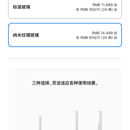
RMB 11,999
起
标准玻璃
或 RMB 500/月 (24 期) 起
RMB 14,499
起
纳米纹理玻璃
或 RMB 605/月 (24 期) 起
三种选择，灵活适应各种使用场景。
标