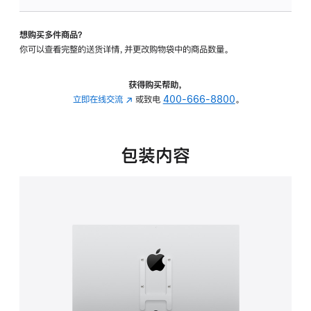
板
-
想购买多件商品？
VESA
你可以查看完整的送货详情，并更改购物袋中的商品数量。
支
架
转
获得购买帮助，
换
立即在线交流
(在
或致电
400-666-8800
。
器
新
的
窗
分
口
包装内容
期
中
付
打
款
开)
选
项)