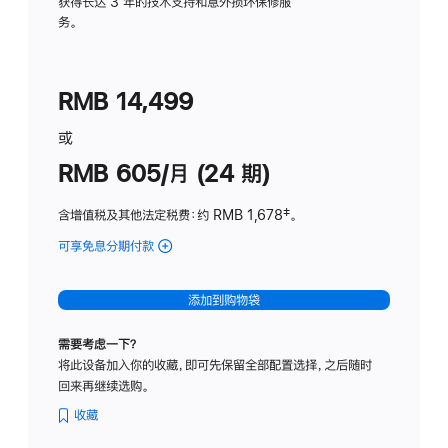
务
获得长达 3 年的技术支持和意外损坏保修服
务。
计
划
(适
RMB 14,499
用
于
或
Studio
RMB 605/月 (24 期)
Display
含增值税及其他法定税费
：约 RMB 1,678
脚
‡。
注
可享免息分期付款
(Studio
Display
-
添加到购物袋
纳
米
需要考虑一下？
纹
将此设备加入你的收藏，即可先保留全部配置选择，之后随时
理
回来再继续选购。
玻
璃
收藏
面