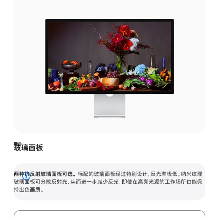
玻璃面板
两种抗反射玻璃面板可选。
标配的玻璃面板经过特别设计，反光率极低。纳米纹理
展
玻璃面板可分散反射光，从而进一步减少反光，即使在高亮光源的工作场所也能保
持出色画质。
开